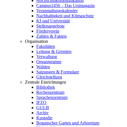
Hochschulkommunikation
Campus1456 – Das Unimagazin
Veranstaltungskalender
Nachhaltigkeit und Klimaschutz
KI und Universität
Stellenangebote
Förderverein
Zahlen & Fakten
Organisation
Fakultäten
Leitung & Gremien
Verwaltung
Organigramm
Wahlen
Satzungen & Formulare
Gleichstellung
Zentrale Einrichtungen
Bibliothek
Rechenzentrum
Sprachenzentrum
IFZO
GULB
Archiv
Kustodie
Botanischer Garten und Arboretum