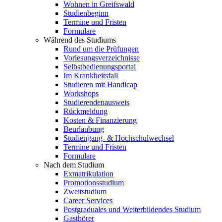
Wohnen in Greifswald
Studienbeginn
Termine und Fristen
Formulare
Während des Studiums
Rund um die Prüfungen
Vorlesungsverzeichnisse
Selbstbedienungsportal
Im Krankheitsfall
Studieren mit Handicap
Workshops
Studierendenausweis
Rückmeldung
Kosten & Finanzierung
Beurlaubung
Studiengang- & Hochschulwechsel
Termine und Fristen
Formulare
Nach dem Studium
Exmatrikulation
Promotionsstudium
Zweitstudium
Career Services
Postgraduales und Weiterbildendes Studium
Gasthörer