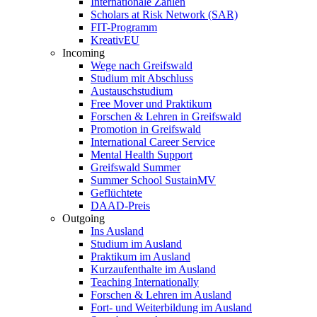
Internationale Zahlen
Scholars at Risk Network (SAR)
FIT-Programm
KreativEU
Incoming
Wege nach Greifswald
Studium mit Abschluss
Austauschstudium
Free Mover und Praktikum
Forschen & Lehren in Greifswald
Promotion in Greifswald
International Career Service
Mental Health Support
Greifswald Summer
Summer School SustainMV
Geflüchtete
DAAD-Preis
Outgoing
Ins Ausland
Studium im Ausland
Praktikum im Ausland
Kurzaufenthalte im Ausland
Teaching Internationally
Forschen & Lehren im Ausland
Fort- und Weiterbildung im Ausland