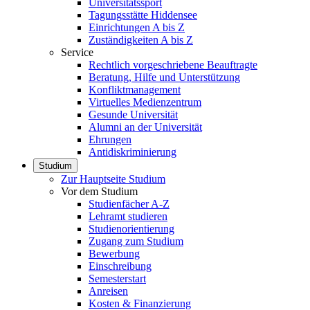
Universitätssport
Tagungsstätte Hiddensee
Einrichtungen A bis Z
Zuständigkeiten A bis Z
Service
Rechtlich vorgeschriebene Beauftragte
Beratung, Hilfe und Unterstützung
Konfliktmanagement
Virtuelles Medienzentrum
Gesunde Universität
Alumni an der Universität
Ehrungen
Antidiskriminierung
Studium
Zur Hauptseite Studium
Vor dem Studium
Studienfächer A-Z
Lehramt studieren
Studienorientierung
Zugang zum Studium
Bewerbung
Einschreibung
Semesterstart
Anreisen
Kosten & Finanzierung