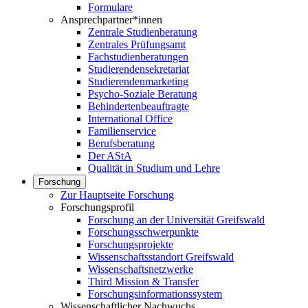
Formulare
Ansprechpartner*innen
Zentrale Studienberatung
Zentrales Prüfungsamt
Fachstudienberatungen
Studierendensekretariat
Studierendenmarketing
Psycho-Soziale Beratung
Behindertenbeauftragte
International Office
Familienservice
Berufsberatung
Der AStA
Qualität in Studium und Lehre
Forschung
Zur Hauptseite Forschung
Forschungsprofil
Forschung an der Universität Greifswald
Forschungsschwerpunkte
Forschungsprojekte
Wissenschaftsstandort Greifswald
Wissenschaftsnetzwerke
Third Mission & Transfer
Forschungsinformationssystem
Wissenschaftlicher Nachwuchs