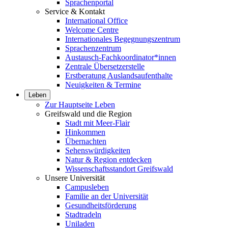
Sprachenportal
Service & Kontakt
International Office
Welcome Centre
Internationales Begegnungszentrum
Sprachenzentrum
Austausch-Fachkoordinator*innen
Zentrale Übersetzerstelle
Erstberatung Auslandsaufenthalte
Neuigkeiten & Termine
Leben
Zur Hauptseite Leben
Greifswald und die Region
Stadt mit Meer-Flair
Hinkommen
Übernachten
Sehenswürdigkeiten
Natur & Region entdecken
Wissenschaftsstandort Greifswald
Unsere Universität
Campusleben
Familie an der Universität
Gesundheitsförderung
Stadtradeln
Uniladen