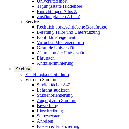
Universitätssport
Tagungsstätte Hiddensee
Einrichtungen A bis Z
Zuständigkeiten A bis Z
Service
Rechtlich vorgeschriebene Beauftragte
Beratung, Hilfe und Unterstützung
Konfliktmanagement
Virtuelles Medienzentrum
Gesunde Universität
Alumni an der Universität
Ehrungen
Antidiskriminierung
Studium
Zur Hauptseite Studium
Vor dem Studium
Studienfächer A-Z
Lehramt studieren
Studienorientierung
Zugang zum Studium
Bewerbung
Einschreibung
Semesterstart
Anreisen
Kosten & Finanzierung