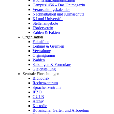
Hochschulkommunikation
Campus1456 – Das Unimagazin
Veranstaltungskalender
Nachhaltigkeit und Klimaschutz
KI und Universität
Stellenangebote
Förderverein
Zahlen & Fakten
Organisation
Fakultäten
Leitung & Gremien
Verwaltung
Organigramm
Wahlen
Satzungen & Formulare
Gleichstellung
Zentrale Einrichtungen
Bibliothek
Rechenzentrum
Sprachenzentrum
IFZO
GULB
Archiv
Kustodie
Botanischer Garten und Arboretum