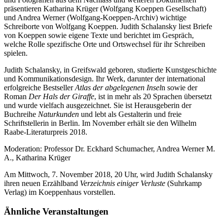
präsentieren Katharina Krüger (Wolfgang Koeppen Gesellschaft)
und Andrea Werner (Wolfgang-Koeppen-Archiv) wichtige
Schreiborte von Wolfgang Koeppen. Judith Schalansky liest Briefe
von Koeppen sowie eigene Texte und berichtet im Gespräch,
welche Rolle spezifische Orte und Ortswechsel für ihr Schreiben
spielen.
Judith Schalansky, in Greifswald geboren, studierte Kunstgeschichte
und Kommunikationsdesign. Ihr Werk, darunter der international
erfolgreiche Bestseller
Atlas der abgelegenen Insel
n sowie der
Roman
Der Hals der Giraffe
, ist in mehr als 20 Sprachen übersetzt
und wurde vielfach ausgezeichnet. Sie ist Herausgeberin der
Buchreihe
Naturkunden
und lebt als Gestalterin und freie
Schriftstellerin in Berlin. Im November erhält sie den Wilhelm
Raabe-Literaturpreis 2018.
Moderation: Professor Dr. Eckhard Schumacher, Andrea Werner M.
A., Katharina Krüger
Am Mittwoch, 7. November 2018, 20 Uhr, wird Judith Schalansky
ihren neuen Erzählband
Verzeichnis einiger Verluste
(Suhrkamp
Verlag) im Koeppenhaus vorstellen.
Ähnliche Veranstaltungen