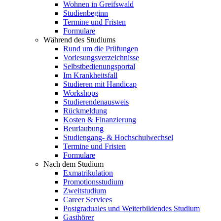
Wohnen in Greifswald
Studienbeginn
Termine und Fristen
Formulare
Während des Studiums
Rund um die Prüfungen
Vorlesungsverzeichnisse
Selbstbedienungsportal
Im Krankheitsfall
Studieren mit Handicap
Workshops
Studierendenausweis
Rückmeldung
Kosten & Finanzierung
Beurlaubung
Studiengang- & Hochschulwechsel
Termine und Fristen
Formulare
Nach dem Studium
Exmatrikulation
Promotionsstudium
Zweitstudium
Career Services
Postgraduales und Weiterbildendes Studium
Gasthörer