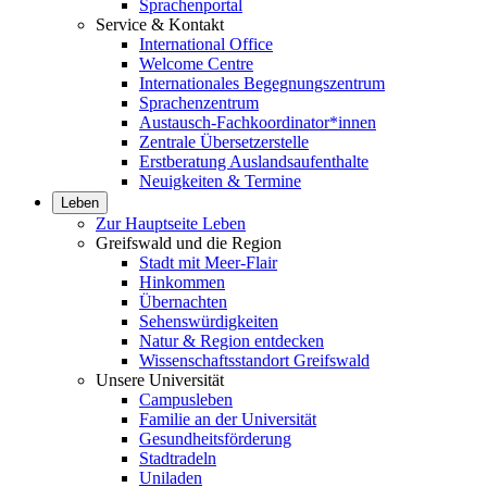
Sprachenportal
Service & Kontakt
International Office
Welcome Centre
Internationales Begegnungszentrum
Sprachenzentrum
Austausch-Fachkoordinator*innen
Zentrale Übersetzerstelle
Erstberatung Auslandsaufenthalte
Neuigkeiten & Termine
Leben
Zur Hauptseite Leben
Greifswald und die Region
Stadt mit Meer-Flair
Hinkommen
Übernachten
Sehenswürdigkeiten
Natur & Region entdecken
Wissenschaftsstandort Greifswald
Unsere Universität
Campusleben
Familie an der Universität
Gesundheitsförderung
Stadtradeln
Uniladen