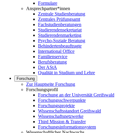
Formulare
Ansprechpartner*innen
Zentrale Studienberatung
Zentrales Prüfungsamt
Fachstudienberatungen
Studierendensekretariat
Studierendenmarketing
Psycho-Soziale Beratung
Behindertenbeauftragte
International Office
Familienservice
Berufsberatung
Der AStA
Qualität in Studium und Lehre
Forschung
Zur Hauptseite Forschung
Forschungsprofil
Forschung an der Universität Greifswald
Forschungsschwerpunkte
Forschungsprojekte
Wissenschaftsstandort Greifswald
Wissenschaftsnetzwerke
Third Mission & Transfer
Forschungsinformationssystem
Wissenschaftlicher Nachwuchs