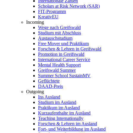
Internationale Zahlen
Scholars at Risk Network (SAR)
FIT-Programm
KreativEU
Incoming
Wege nach Greifswald
Studium mit Abschluss
Austauschstudium
Free Mover und Praktikum
Forschen & Lehren in Greifswald
Promotion in Greifswald
International Career Service
Mental Health Support
Greifswald Summer
Summer School SustainMV
Geflüchtete
DAAD-Preis
Outgoing
Ins Ausland
Studium im Ausland
Praktikum im Ausland
Kurzaufenthalte im Ausland
Teaching Internationally
Forschen & Lehren im Ausland
Fort- und Weiterbildung im Ausland