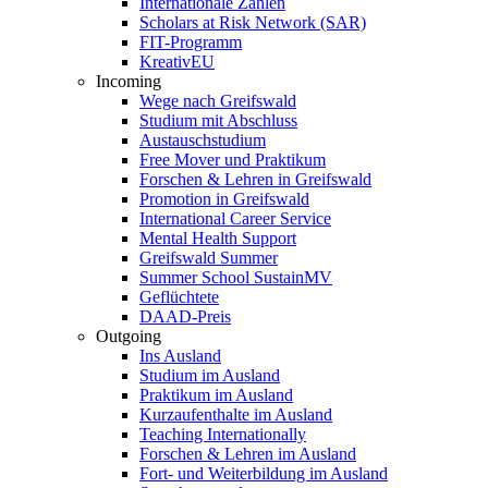
Internationale Zahlen
Scholars at Risk Network (SAR)
FIT-Programm
KreativEU
Incoming
Wege nach Greifswald
Studium mit Abschluss
Austauschstudium
Free Mover und Praktikum
Forschen & Lehren in Greifswald
Promotion in Greifswald
International Career Service
Mental Health Support
Greifswald Summer
Summer School SustainMV
Geflüchtete
DAAD-Preis
Outgoing
Ins Ausland
Studium im Ausland
Praktikum im Ausland
Kurzaufenthalte im Ausland
Teaching Internationally
Forschen & Lehren im Ausland
Fort- und Weiterbildung im Ausland