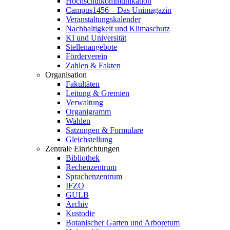
Hochschulkommunikation
Campus1456 – Das Unimagazin
Veranstaltungskalender
Nachhaltigkeit und Klimaschutz
KI und Universität
Stellenangebote
Förderverein
Zahlen & Fakten
Organisation
Fakultäten
Leitung & Gremien
Verwaltung
Organigramm
Wahlen
Satzungen & Formulare
Gleichstellung
Zentrale Einrichtungen
Bibliothek
Rechenzentrum
Sprachenzentrum
IFZO
GULB
Archiv
Kustodie
Botanischer Garten und Arboretum