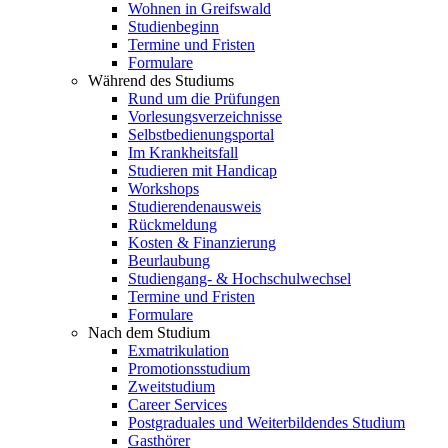
Wohnen in Greifswald
Studienbeginn
Termine und Fristen
Formulare
Während des Studiums
Rund um die Prüfungen
Vorlesungsverzeichnisse
Selbstbedienungsportal
Im Krankheitsfall
Studieren mit Handicap
Workshops
Studierendenausweis
Rückmeldung
Kosten & Finanzierung
Beurlaubung
Studiengang- & Hochschulwechsel
Termine und Fristen
Formulare
Nach dem Studium
Exmatrikulation
Promotionsstudium
Zweitstudium
Career Services
Postgraduales und Weiterbildendes Studium
Gasthörer