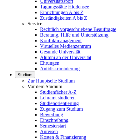
Universitätssport
Tagungsstätte Hiddensee
Einrichtungen A bis Z
Zuständigkeiten A bis Z
Service
Rechtlich vorgeschriebene Beauftragte
Beratung, Hilfe und Unterstützung
Konfliktmanagement
Virtuelles Medienzentrum
Gesunde Universität
Alumni an der Universität
Ehrungen
Antidiskriminierung
Studium
Zur Hauptseite Studium
Vor dem Studium
Studienfächer A-Z
Lehramt studieren
Studienorientierung
Zugang zum Studium
Bewerbung
Einschreibung
Semesterstart
Anreisen
Kosten & Finanzierung