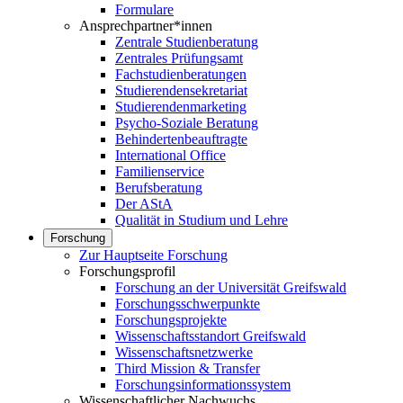
Formulare
Ansprechpartner*innen
Zentrale Studienberatung
Zentrales Prüfungsamt
Fachstudienberatungen
Studierendensekretariat
Studierendenmarketing
Psycho-Soziale Beratung
Behindertenbeauftragte
International Office
Familienservice
Berufsberatung
Der AStA
Qualität in Studium und Lehre
Forschung
Zur Hauptseite Forschung
Forschungsprofil
Forschung an der Universität Greifswald
Forschungsschwerpunkte
Forschungsprojekte
Wissenschaftsstandort Greifswald
Wissenschaftsnetzwerke
Third Mission & Transfer
Forschungsinformationssystem
Wissenschaftlicher Nachwuchs