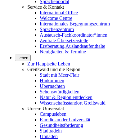
Sprachenportal
Service & Kontakt
International Office
Welcome Centre
Internationales Begegnungszentrum
Sprachenzentrum
Austausch-Fachkoordinator*innen
Zentrale Übersetzerstelle
Erstberatung Auslandsaufenthalte
Neuigkeiten & Termine
Leben
Zur Hauptseite Leben
Greifswald und die Region
Stadt mit Meer-Flair
Hinkommen
Übernachten
Sehenswürdigkeiten
Natur & Region entdecken
Wissenschaftsstandort Greifswald
Unsere Universität
Campusleben
Familie an der Universität
Gesundheitsförderung
Stadtradeln
Uniladen