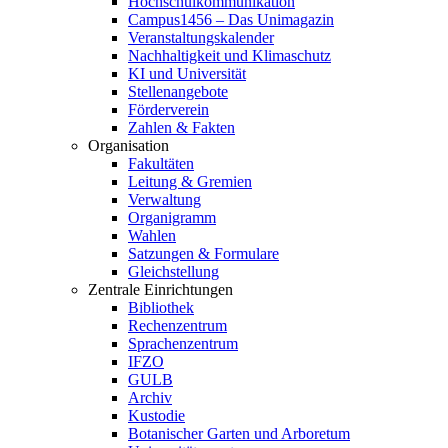
Hochschulkommunikation
Campus1456 – Das Unimagazin
Veranstaltungskalender
Nachhaltigkeit und Klimaschutz
KI und Universität
Stellenangebote
Förderverein
Zahlen & Fakten
Organisation
Fakultäten
Leitung & Gremien
Verwaltung
Organigramm
Wahlen
Satzungen & Formulare
Gleichstellung
Zentrale Einrichtungen
Bibliothek
Rechenzentrum
Sprachenzentrum
IFZO
GULB
Archiv
Kustodie
Botanischer Garten und Arboretum