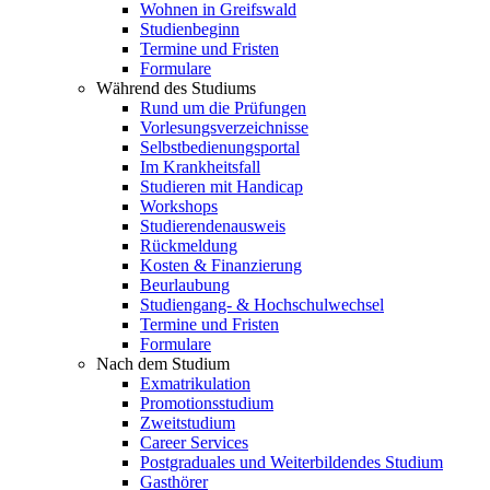
Wohnen in Greifswald
Studienbeginn
Termine und Fristen
Formulare
Während des Studiums
Rund um die Prüfungen
Vorlesungsverzeichnisse
Selbstbedienungsportal
Im Krankheitsfall
Studieren mit Handicap
Workshops
Studierendenausweis
Rückmeldung
Kosten & Finanzierung
Beurlaubung
Studiengang- & Hochschulwechsel
Termine und Fristen
Formulare
Nach dem Studium
Exmatrikulation
Promotionsstudium
Zweitstudium
Career Services
Postgraduales und Weiterbildendes Studium
Gasthörer