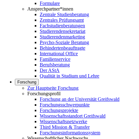
Formulare
Ansprechpartner*innen
Zentrale Studienberatung
Zentrales Prüfungsamt
Fachstudienberatungen
Studierendensekretariat
Studierendenmarketing
Psycho-Soziale Beratung
Behindertenbeauftragte
International Office
Familienservice
Berufsberatung
Der AStA
Qualität in Studium und Lehre
Forschung
Zur Hauptseite Forschung
Forschungsprofil
Forschung an der Universität Greifswald
Forschungsschwerpunkte
Forschungsprojekte
Wissenschaftsstandort Greifswald
Wissenschaftsnetzwerke
Third Mission & Transfer
Forschungsinformationssystem
Wissenschaftlicher Nachwuchs