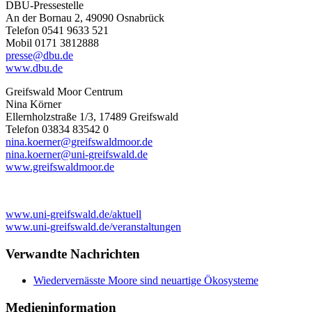
DBU-Pressestelle
An der Bornau 2, 49090 Osnabrück
Telefon 0541 9633 521
Mobil 0171 3812888
presse
@dbu
.de
www.dbu.de
Greifswald Moor Centrum
Nina Körner
Ellernholzstraße 1/3, 17489 Greifswald
Telefon 03834 83542 0
nina.koerner
@greifswaldmoor
.de
nina.koerner
@uni-greifswald
.de
www.greifswaldmoor.de
www.uni-greifswald.de/aktuell
www.uni-greifswald.de/veranstaltungen
Verwandte Nachrichten
Wiedervernässte Moore sind neuartige Ökosysteme
Medieninformation