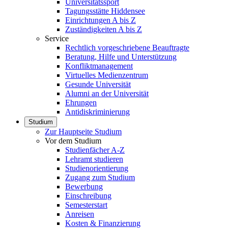
Universitätssport
Tagungsstätte Hiddensee
Einrichtungen A bis Z
Zuständigkeiten A bis Z
Service
Rechtlich vorgeschriebene Beauftragte
Beratung, Hilfe und Unterstützung
Konfliktmanagement
Virtuelles Medienzentrum
Gesunde Universität
Alumni an der Universität
Ehrungen
Antidiskriminierung
Studium
Zur Hauptseite Studium
Vor dem Studium
Studienfächer A-Z
Lehramt studieren
Studienorientierung
Zugang zum Studium
Bewerbung
Einschreibung
Semesterstart
Anreisen
Kosten & Finanzierung