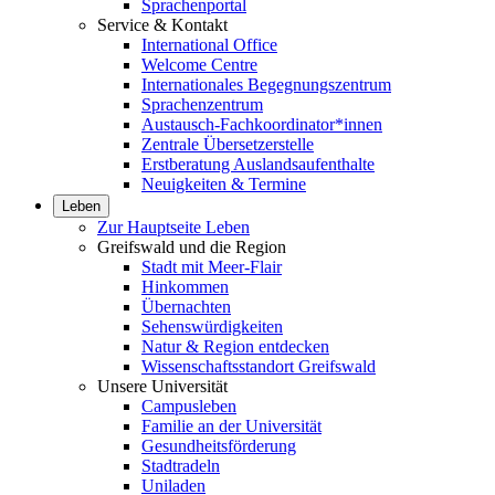
Sprachenportal
Service & Kontakt
International Office
Welcome Centre
Internationales Begegnungszentrum
Sprachenzentrum
Austausch-Fachkoordinator*innen
Zentrale Übersetzerstelle
Erstberatung Auslandsaufenthalte
Neuigkeiten & Termine
Leben
Zur Hauptseite Leben
Greifswald und die Region
Stadt mit Meer-Flair
Hinkommen
Übernachten
Sehenswürdigkeiten
Natur & Region entdecken
Wissenschaftsstandort Greifswald
Unsere Universität
Campusleben
Familie an der Universität
Gesundheitsförderung
Stadtradeln
Uniladen