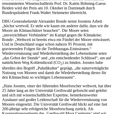
renommierten Wissenschaftlerin Prof. Dr. Katrin Böhning-Gaese.
Beiden wird der Preis am 10. Oktober in Darmstadt durch
Bundespräsident Frank-Walter Steinmeier überreicht.
DBU-Generalsekretär Alexander Bonde nennt Joostens Arbeit
„höchst wertvoll. Er steht wie kaum ein anderer dafür, dass wir die
Moore als Klimaschützer brauchen“. Die Moore seien
„unverzichtbare Verbündete“ im Kampf gegen die Klimakrise.
Bonde: „Weltweit ist bereits etwa ein Fünftel der Moore entwässert.
Und in Deutschland sogar schon nahezu 95 Prozent, mit
gravierenden Folgen für die Treibhausgas-Emissionen.“
Wiedervernässung und Wiederherstellung der Lebensräume seien
„das Gebot der Stunde“ und „ein entscheidender Schlüssel“, um auf
natürlichem Weg Kohlendioxid (CO
) zu binden. Joosten habe
2
überdies den Begriff „Paludikultur“ geprägt, „die naturverträgliche
Nutzung von Mooren und damit die Wiederherstellung dieses für
den Klimaschutz so wichtigen Lebensraums“.
„Hans Joosten, einer der führenden Moorforscher weltweit, hat über
25 Jahre lang an der Universität Greifswald geforscht und gelehrt
und sich mit wissenschaftlicher Expertise, bemerkenswerter
Ausdauer und großer Leidenschaft für die Wiedervernässung von
Mooren eingesetzt. Die Universität Greifswald blickt auf eine fast
200-jährige sehr erfolgreiche Moorforschung zurück. Als
Kooperationspartnerin des ‚Greifswald Moor Centrums‘ sind wir