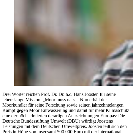
Drei Wörter reichen Prof. Dr. Dr. h.c. Hans Joosten für seine
lebenslange Mission: „Moor muss nass!“ Nun erhält der
Moorkundler für seine Forschung sowie seinen jahrzehntelangen
Kampf gegen Moor-Entwässerung und damit für mehr Klimaschutz
eine der höchstdotierten derartigen Auszeichnungen Europas: Die
Deutsche Bundesstiftung Umwelt (DBU) würdigt Joostens
Leistungen mit dem Deutschen Umweltpreis. Joosten teilt sich den
Preis in Höhe von insgesamt 500.000 Euro mit der international