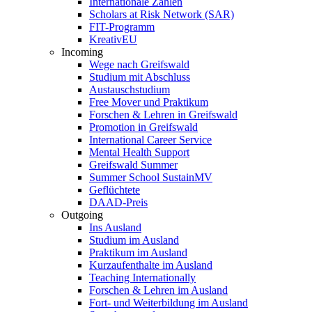
Internationale Zahlen
Scholars at Risk Network (SAR)
FIT-Programm
KreativEU
Incoming
Wege nach Greifswald
Studium mit Abschluss
Austauschstudium
Free Mover und Praktikum
Forschen & Lehren in Greifswald
Promotion in Greifswald
International Career Service
Mental Health Support
Greifswald Summer
Summer School SustainMV
Geflüchtete
DAAD-Preis
Outgoing
Ins Ausland
Studium im Ausland
Praktikum im Ausland
Kurzaufenthalte im Ausland
Teaching Internationally
Forschen & Lehren im Ausland
Fort- und Weiterbildung im Ausland