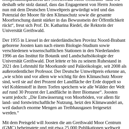
deshalb sehr stolz darauf, dass das Engagement von Herrn Joosten
nun mit dem Deutschen Umweltpreis gewürdigt wird und das
Potenzial der Moore für den Klimaschutz sowie die gesamte
Moorforschung damit stärker in das Bewusstsein der Öffentlichkeit
rückt“, freut sich Prof. Dr. Katharina Riedel, die Rektorin der
Universität Greifswald.
Der 1955 in Liessel in der niederländischen Provinz Noord-Brabant
geborene Joosten kam nach einem Biologie-Studium sowie
verschiedenen wissenschaftlichen Stationen in den Niederlanden
1996 an das Institut für Botanik und Landschaftsökologie der
Universität Greifswald. Dort leitete er bis zu seinem Ruhestand in
2021 den Lehrstuhl für Moorkunde und Paläoökologie, seit 2008 als
außerordentlicher Professor. Der Deutsche Umweltpreis erkenne an,
„wie schön und vor allem wie wichtig für den Klimaschutz Moore
sind, weil sie auf drei Prozent der Landfläche der Erde doppelt so
viel Kohlenstoff in ihren Torfen speichern wie alle Wälder der Welt
auf rund 30 Prozent der Landfläche in ihrer Biomasse“. Joosten
warnt jedoch: „Die Entwässerung von Moorböden, vor allem für
land- und forstwirtschaftliche Nutzung, heizt den Klimawandel an,
weil dadurch enorme Mengen an Treibhausgasen freigesetzt
werden.“
Mit dem Preisgeld will Joosten die am Greifswald Moor Centrum
(GMC) beheimatete und mit etwa 25 000 Publikationen weltweit