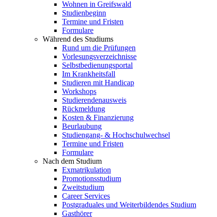
Wohnen in Greifswald
Studienbeginn
Termine und Fristen
Formulare
Während des Studiums
Rund um die Prüfungen
Vorlesungsverzeichnisse
Selbstbedienungsportal
Im Krankheitsfall
Studieren mit Handicap
Workshops
Studierendenausweis
Rückmeldung
Kosten & Finanzierung
Beurlaubung
Studiengang- & Hochschulwechsel
Termine und Fristen
Formulare
Nach dem Studium
Exmatrikulation
Promotionsstudium
Zweitstudium
Career Services
Postgraduales und Weiterbildendes Studium
Gasthörer