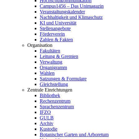
Hochschulkommunikation
Campus1456 – Das Unimagazin
Veranstaltungskalender
Nachhaltigkeit und Klimaschutz
KI und Universität
Stellenangebote
Förderverein
Zahlen & Fakten
Organisation
Fakultäten
Leitung & Gremien
Verwaltung
Organigramm
Wahlen
Satzungen & Formulare
Gleichstellung
Zentrale Einrichtungen
Bibliothek
Rechenzentrum
Sprachenzentrum
IFZO
GULB
Archiv
Kustodie
Botanischer Garten und Arboretum