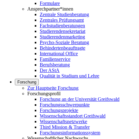
Formulare
Ansprechpartner*innen
Zentrale Studienberatung
Zentrales Prüfungsamt
Fachstudienberatungen
Studierendensekretariat
Studierendenmarketing
Psycho-Soziale Beratung
Behindertenbeauftragte
International Office
Familienservice
Berufsberatung
Der AStA
Qualität in Studium und Lehre
Forschung
Zur Hauptseite Forschung
Forschungsprofil
Forschung an der Universität Greifswald
Forschungsschwerpunkte
Forschungsprojekte
Wissenschaftsstandort Greifswald
Wissenschaftsnetzwerke
Third Mission & Transfer
Forschungsinformationssystem
Wissenschaftlicher Nachwuchs