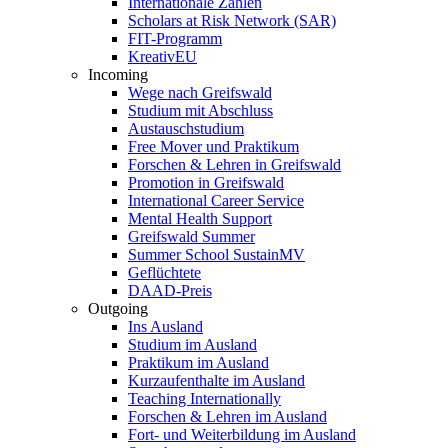
Internationale Zahlen
Scholars at Risk Network (SAR)
FIT-Programm
KreativEU
Incoming
Wege nach Greifswald
Studium mit Abschluss
Austauschstudium
Free Mover und Praktikum
Forschen & Lehren in Greifswald
Promotion in Greifswald
International Career Service
Mental Health Support
Greifswald Summer
Summer School SustainMV
Geflüchtete
DAAD-Preis
Outgoing
Ins Ausland
Studium im Ausland
Praktikum im Ausland
Kurzaufenthalte im Ausland
Teaching Internationally
Forschen & Lehren im Ausland
Fort- und Weiterbildung im Ausland