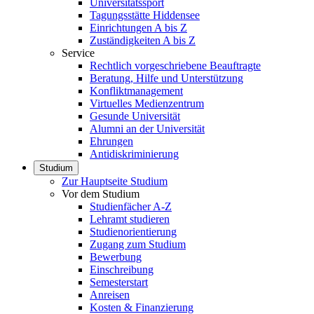
Universitätssport
Tagungsstätte Hiddensee
Einrichtungen A bis Z
Zuständigkeiten A bis Z
Service
Rechtlich vorgeschriebene Beauftragte
Beratung, Hilfe und Unterstützung
Konfliktmanagement
Virtuelles Medienzentrum
Gesunde Universität
Alumni an der Universität
Ehrungen
Antidiskriminierung
Studium
Zur Hauptseite Studium
Vor dem Studium
Studienfächer A-Z
Lehramt studieren
Studienorientierung
Zugang zum Studium
Bewerbung
Einschreibung
Semesterstart
Anreisen
Kosten & Finanzierung