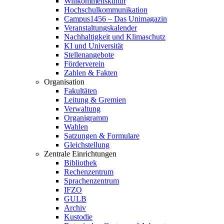
Willkommenskultur
Hochschulkommunikation
Campus1456 – Das Unimagazin
Veranstaltungskalender
Nachhaltigkeit und Klimaschutz
KI und Universität
Stellenangebote
Förderverein
Zahlen & Fakten
Organisation
Fakultäten
Leitung & Gremien
Verwaltung
Organigramm
Wahlen
Satzungen & Formulare
Gleichstellung
Zentrale Einrichtungen
Bibliothek
Rechenzentrum
Sprachenzentrum
IFZO
GULB
Archiv
Kustodie