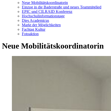
Neue Mobilitätskoordinatorin
Einzug in die Baderstraße und neues Teammitglied
EPIC und CILRAID Konferenz
Hochschulinformationstage
Dies Academicus
Markt der Möglichkeiten
Fachtag Kultur
Fotoaktion
Neue Mobilitätskoordinatorin