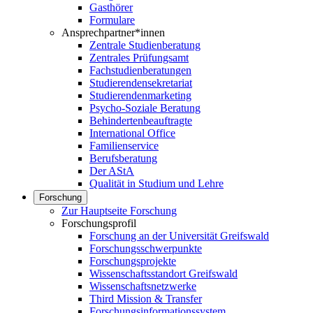
Gasthörer
Formulare
Ansprechpartner*innen
Zentrale Studienberatung
Zentrales Prüfungsamt
Fachstudienberatungen
Studierendensekretariat
Studierendenmarketing
Psycho-Soziale Beratung
Behindertenbeauftragte
International Office
Familienservice
Berufsberatung
Der AStA
Qualität in Studium und Lehre
Forschung
Zur Hauptseite Forschung
Forschungsprofil
Forschung an der Universität Greifswald
Forschungsschwerpunkte
Forschungsprojekte
Wissenschaftsstandort Greifswald
Wissenschaftsnetzwerke
Third Mission & Transfer
Forschungsinformationssystem