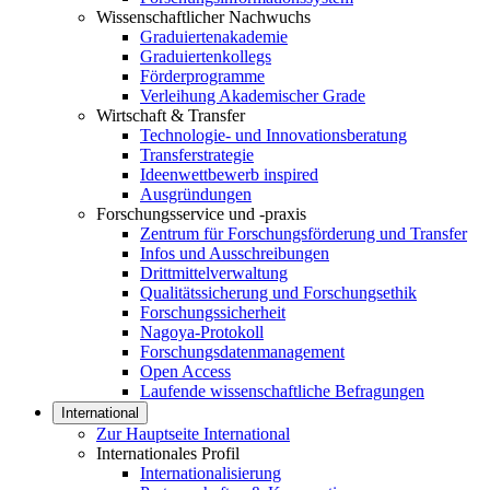
Wissenschaftlicher Nachwuchs
Graduiertenakademie
Graduiertenkollegs
Förderprogramme
Verleihung Akademischer Grade
Wirtschaft & Transfer
Technologie- und Innovationsberatung
Transferstrategie
Ideenwettbewerb inspired
Ausgründungen
Forschungsservice und -praxis
Zentrum für Forschungsförderung und Transfer
Infos und Ausschreibungen
Drittmittelverwaltung
Qualitätssicherung und Forschungsethik
Forschungssicherheit
Nagoya-Protokoll
Forschungsdatenmanagement
Open Access
Laufende wissenschaftliche Befragungen
International
Zur Hauptseite International
Internationales Profil
Internationalisierung