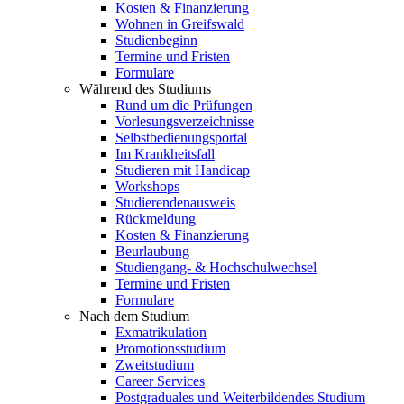
Kosten & Finanzierung
Wohnen in Greifswald
Studienbeginn
Termine und Fristen
Formulare
Während des Studiums
Rund um die Prüfungen
Vorlesungsverzeichnisse
Selbstbedienungsportal
Im Krankheitsfall
Studieren mit Handicap
Workshops
Studierendenausweis
Rückmeldung
Kosten & Finanzierung
Beurlaubung
Studiengang- & Hochschulwechsel
Termine und Fristen
Formulare
Nach dem Studium
Exmatrikulation
Promotionsstudium
Zweitstudium
Career Services
Postgraduales und Weiterbildendes Studium