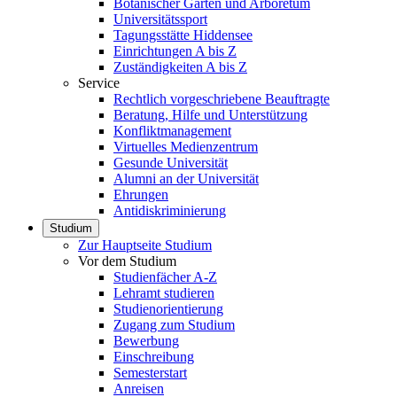
Botanischer Garten und Arboretum
Universitätssport
Tagungsstätte Hiddensee
Einrichtungen A bis Z
Zuständigkeiten A bis Z
Service
Rechtlich vorgeschriebene Beauftragte
Beratung, Hilfe und Unterstützung
Konfliktmanagement
Virtuelles Medienzentrum
Gesunde Universität
Alumni an der Universität
Ehrungen
Antidiskriminierung
Studium
Zur Hauptseite Studium
Vor dem Studium
Studienfächer A-Z
Lehramt studieren
Studienorientierung
Zugang zum Studium
Bewerbung
Einschreibung
Semesterstart
Anreisen