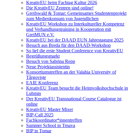
KreativEU beim Fachtag Kultur 2026
Die KreativEU Zentren sind online!
Greifswald & Tomar: Gemeinsames Studentenprojekt
zum Medienkonsum von Jugendlichen
KreativEU Workshop zu Interkultureller Kompetenz
und Verhandlungstraining in Kooperation mit
GreiMUN e.V.
KreativEU bei der DAAD EUN Jahrestagung 2025
Besuch aus Breda für den DAAD-Workshop
So lief die erste Student Conference von KreativEU
Begrüßungsmarkt
Besuch von Sabrina Repp
Neue Projektassistentin
Konsortiumstreffen an der Valahia University of
Târgoviște
EAIE Konferenz
KreativEU Team besucht die Heimvolkshochschule in
Lubmin
Der KreativEU Transnational Course Catalogue ist
online
KreativEU Master Mixer
BIP-Call 2025
Fachkoordinator*innentreffen
Summer School in Trnava
BIP in Tomar