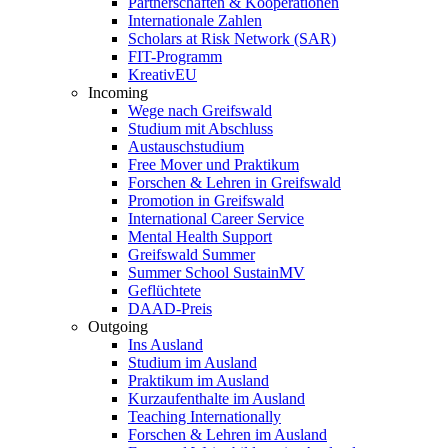
Partnerschaften & Kooperationen
Internationale Zahlen
Scholars at Risk Network (SAR)
FIT-Programm
KreativEU
Incoming
Wege nach Greifswald
Studium mit Abschluss
Austauschstudium
Free Mover und Praktikum
Forschen & Lehren in Greifswald
Promotion in Greifswald
International Career Service
Mental Health Support
Greifswald Summer
Summer School SustainMV
Geflüchtete
DAAD-Preis
Outgoing
Ins Ausland
Studium im Ausland
Praktikum im Ausland
Kurzaufenthalte im Ausland
Teaching Internationally
Forschen & Lehren im Ausland