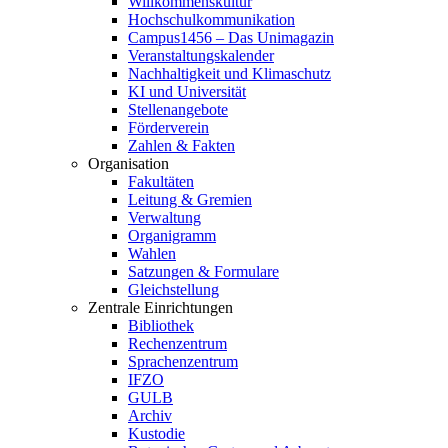
Willkommenskultur
Hochschulkommunikation
Campus1456 – Das Unimagazin
Veranstaltungskalender
Nachhaltigkeit und Klimaschutz
KI und Universität
Stellenangebote
Förderverein
Zahlen & Fakten
Organisation
Fakultäten
Leitung & Gremien
Verwaltung
Organigramm
Wahlen
Satzungen & Formulare
Gleichstellung
Zentrale Einrichtungen
Bibliothek
Rechenzentrum
Sprachenzentrum
IFZO
GULB
Archiv
Kustodie