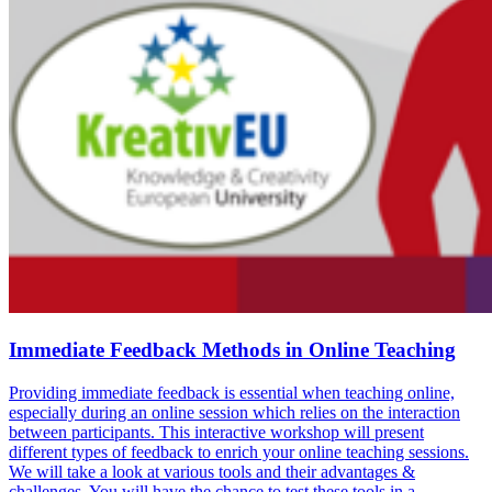
Immediate Feedback Methods in Online Teaching
Providing immediate feedback is essential when teaching online,
especially during an online session which relies on the interaction
between participants. This interactive workshop will present
different types of feedback to enrich your online teaching sessions.
We will take a look at various tools and their advantages &
challenges. You will have the chance to test these tools in a