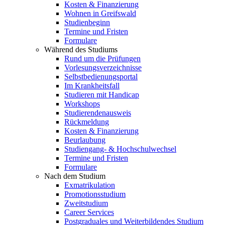
Kosten & Finanzierung
Wohnen in Greifswald
Studienbeginn
Termine und Fristen
Formulare
Während des Studiums
Rund um die Prüfungen
Vorlesungsverzeichnisse
Selbstbedienungsportal
Im Krankheitsfall
Studieren mit Handicap
Workshops
Studierendenausweis
Rückmeldung
Kosten & Finanzierung
Beurlaubung
Studiengang- & Hochschulwechsel
Termine und Fristen
Formulare
Nach dem Studium
Exmatrikulation
Promotionsstudium
Zweitstudium
Career Services
Postgraduales und Weiterbildendes Studium