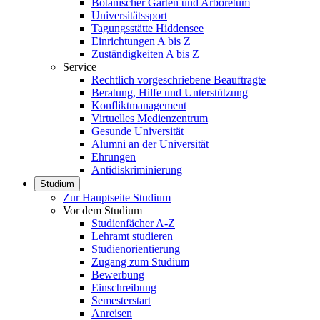
Botanischer Garten und Arboretum
Universitätssport
Tagungsstätte Hiddensee
Einrichtungen A bis Z
Zuständigkeiten A bis Z
Service
Rechtlich vorgeschriebene Beauftragte
Beratung, Hilfe und Unterstützung
Konfliktmanagement
Virtuelles Medienzentrum
Gesunde Universität
Alumni an der Universität
Ehrungen
Antidiskriminierung
Studium
Zur Hauptseite Studium
Vor dem Studium
Studienfächer A-Z
Lehramt studieren
Studienorientierung
Zugang zum Studium
Bewerbung
Einschreibung
Semesterstart
Anreisen