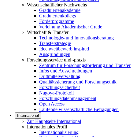
Wissenschaftlicher Nachwuchs
Graduiertenakademie
Graduiertenkollegs
Förderprogramme
Verleihung Akademischer Grade
Wirtschaft & Transfer
Technologie- und Innovationsberatung
Transferstrategie
Ideenwettbewerb inspired
Ausgründungen
Forschungsservice und -praxis
Zentrum für Forschungsförderung und Transfer
Infos und Ausschreibungen
Drittmittelverwaltung
Qualitätssicherung und Forschungsethik
Forschungssicherheit
Nagoya-Protokoll
Forschungsdatenmanagement
Open Access
Laufende wissenschaftliche Befragungen
International
Zur Hauptseite International
Internationales Profil
Internationalisierung