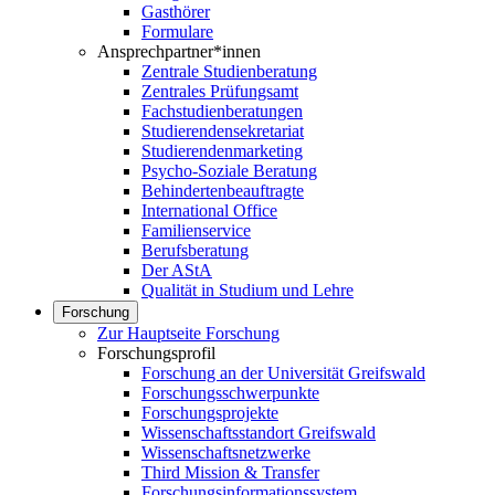
Gasthörer
Formulare
Ansprechpartner*innen
Zentrale Studienberatung
Zentrales Prüfungsamt
Fachstudienberatungen
Studierendensekretariat
Studierendenmarketing
Psycho-Soziale Beratung
Behindertenbeauftragte
International Office
Familienservice
Berufsberatung
Der AStA
Qualität in Studium und Lehre
Forschung
Zur Hauptseite Forschung
Forschungsprofil
Forschung an der Universität Greifswald
Forschungsschwerpunkte
Forschungsprojekte
Wissenschaftsstandort Greifswald
Wissenschaftsnetzwerke
Third Mission & Transfer
Forschungsinformationssystem