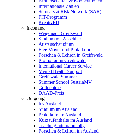
Partnerschaften & Kooperationen
Internationale Zahlen
Scholars at Risk Network (SAR)
FIT-Programm
KreativEU
Incoming
Wege nach Greifswald
Studium mit Abschluss
Austauschstudium
Free Mover und Praktikum
Forschen & Lehren in Greifswald
Promotion in Greifswald
International Career Service
Mental Health Support
Greifswald Summer
Summer School SustainMV
Geflüchtete
DAAD-Preis
Outgoing
Ins Ausland
Studium im Ausland
Praktikum im Ausland
Kurzaufenthalte im Ausland
Teaching Internationally
Forschen & Lehren im Ausland