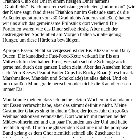
Triathlon Club der Uni in einem riesigen Diner namens
„Grainfields“. Nach unserem selbstausgerichteten „Indoorman“ (wie
der Name sagt, fand dieser Triathlon nur im Gebäude statt, da die
Außentemperaturen von -30 Grad nichts Anderes zuließen) hatten
wir uns auch das gemeinsame Frühstück dort verdient! Die
Portionen waren wie das Diner selbst: riesig. Aber nach der
anstrengenden Sporteinheit am Morgen hatten wir alle genug
Hunger, um diese Hürde zu bewältigen.
Apropos Essen: Nicht zu vergessen ist der Eis-Blizzard von Dairy
Queen. Die kanadische Fast-Food-Kette verkauft ihr Eis am
Mittwoch für den halben Preis, weshalb sich die Schlange auch
gerne mal durch den ganzen Laden zieht. Aber das Anstehen lohnt
sich! Von Reeses Peanut Butter Cups bis Rocky Road (Geschmack:
Marshmallow, Mandeln und Schokolade) ist alles dabei. Und ob
nun draußen Minusgrade herrschen oder nicht: die Kanadier essen
immer Eis!
Man könnte meinen, dass ich meine letzten Wochen in Kanada nur
mit Essen verbracht habe, aber das stimmt definitiv nicht. Meine
Gastmutter Gladys singt in einem Chor, der jedes Jahr ein großes
Weihnachtskonzert veranstaltet. Dort war ich mit meinen beiden
Mitbewohnerinnen und ein paar Freunden aus der Uni und hatte
reichlich Spaß. Durch die glitzernden Kostüme und die pompöse
Band gelang es dem Chor ziemlich schnell alle Zuschauer in