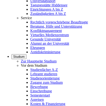
Universitätssport
Tagungsstätte Hiddensee
Einrichtungen A bis Z
Zuständigkeiten A bis Z
Service
Rechtlich vorgeschriebene Beauftragte
Beratung, Hilfe und Unterstützung
Konfliktmanagement
Virtuelles Medienzentrum
Gesunde Universität
Alumni an der Universität
Ehrungen
Antidiskriminierung
Studium
Zur Hauptseite Studium
Vor dem Studium
Studienfächer A-Z
Lehramt studieren
Studienorientierung
Zugang zum Studium
Bewerbung
Einschreibung
Semesterstart
Anreisen
Kosten & Finanzierung