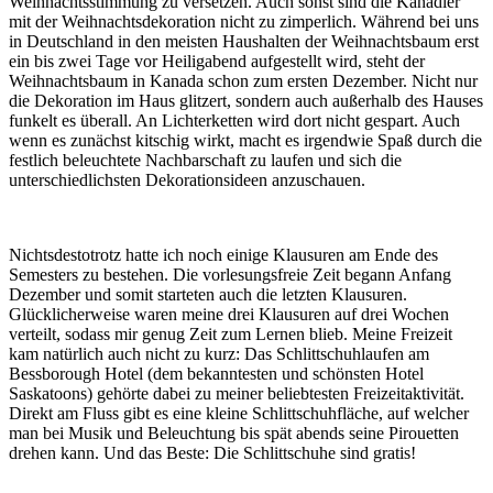
Weihnachtsstimmung zu versetzen. Auch sonst sind die Kanadier
mit der Weihnachtsdekoration nicht zu zimperlich. Während bei uns
in Deutschland in den meisten Haushalten der Weihnachtsbaum erst
ein bis zwei Tage vor Heiligabend aufgestellt wird, steht der
Weihnachtsbaum in Kanada schon zum ersten Dezember. Nicht nur
die Dekoration im Haus glitzert, sondern auch außerhalb des Hauses
funkelt es überall. An Lichterketten wird dort nicht gespart. Auch
wenn es zunächst kitschig wirkt, macht es irgendwie Spaß durch die
festlich beleuchtete Nachbarschaft zu laufen und sich die
unterschiedlichsten Dekorationsideen anzuschauen.
Nichtsdestotrotz hatte ich noch einige Klausuren am Ende des
Semesters zu bestehen. Die vorlesungsfreie Zeit begann Anfang
Dezember und somit starteten auch die letzten Klausuren.
Glücklicherweise waren meine drei Klausuren auf drei Wochen
verteilt, sodass mir genug Zeit zum Lernen blieb. Meine Freizeit
kam natürlich auch nicht zu kurz: Das Schlittschuhlaufen am
Bessborough Hotel (dem bekanntesten und schönsten Hotel
Saskatoons) gehörte dabei zu meiner beliebtesten Freizeitaktivität.
Direkt am Fluss gibt es eine kleine Schlittschuhfläche, auf welcher
man bei Musik und Beleuchtung bis spät abends seine Pirouetten
drehen kann. Und das Beste: Die Schlittschuhe sind gratis!