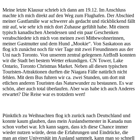
Meine letzte Klausur schrieb ich dann am 19.12. Im Anschluss
machte ich mich direkt auf den Weg zum Flughafen. Der Abschied
meiner Gastfamilie war schwerer als gedacht und rückblickend fällt
mir auf, wie sehr ich mich dort Zuhause gefühlt habe. Mit einem
typisch kanadischen Abendessen und ein paar Geschenken
verabschiedete ich mich von meinen zwei Mitbewohnerinnen,
meiner Gastmutter und dem Hund „Mookie“. Von Saskatoon aus
flog ich zunächst noch für vier Tage mit zwei Freundinnen aus der
Uni nach Toronto. Von unserem zentral gelegenen AirBnB konnten
wir die Stadt bei bestem Wetter erkundigen. CN Tower, Lake
Ontario, Toronto Christmas Market. Neben all diesen typischen
Touristen-Attraktionen durften die Niagara Fälle natürlich nicht
fehlen. Mit dem Bus fuhren wir ca. zwei Stunden, um dort mit
etlichen anderen Touristen das Naturwunder zu bestaunen. Es war
schön, aber auch total überlaufen. Aber was habe ich auch Anderes
erwartet? Die Reise war es trotzdem wert!
Pünktlich zu Weihnachten flog ich zurück nach Deutschland und
konnte kaum glauben, dass mein Auslandsemester in Kanada nun
schon vorbei war. Ich kann sagen, dass ich diese Chance immer
wieder nutzen würde, denn die Erfahrungen und Eindrücke, die
man an einer Universität im Ausland sammelt, kann man so schnell