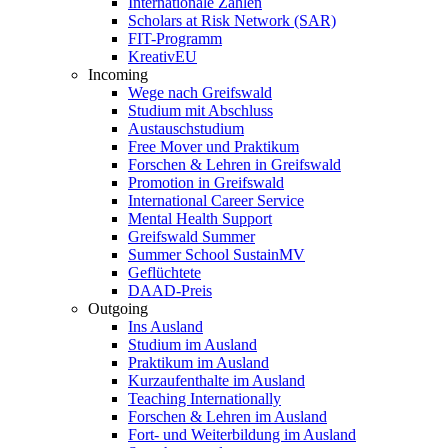
Internationale Zahlen
Scholars at Risk Network (SAR)
FIT-Programm
KreativEU
Incoming
Wege nach Greifswald
Studium mit Abschluss
Austauschstudium
Free Mover und Praktikum
Forschen & Lehren in Greifswald
Promotion in Greifswald
International Career Service
Mental Health Support
Greifswald Summer
Summer School SustainMV
Geflüchtete
DAAD-Preis
Outgoing
Ins Ausland
Studium im Ausland
Praktikum im Ausland
Kurzaufenthalte im Ausland
Teaching Internationally
Forschen & Lehren im Ausland
Fort- und Weiterbildung im Ausland