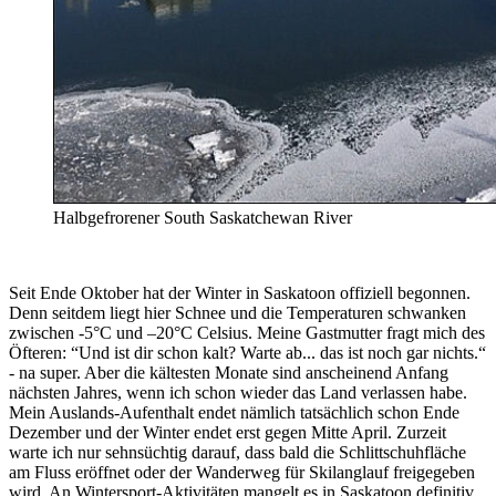
Halbgefrorener South Saskatchewan River
Seit Ende Oktober hat der Winter in Saskatoon offiziell begonnen.
Denn seitdem liegt hier Schnee und die Temperaturen schwanken
zwischen -5°C und –20°C Celsius. Meine Gastmutter fragt mich des
Öfteren: “Und ist dir schon kalt? Warte ab... das ist noch gar nichts.“
- na super. Aber die kältesten Monate sind anscheinend Anfang
nächsten Jahres, wenn ich schon wieder das Land verlassen habe.
Mein Auslands-Aufenthalt endet nämlich tatsächlich schon Ende
Dezember und der Winter endet erst gegen Mitte April. Zurzeit
warte ich nur sehnsüchtig darauf, dass bald die Schlittschuhfläche
am Fluss eröffnet oder der Wanderweg für Skilanglauf freigegeben
wird. An Wintersport-Aktivitäten mangelt es in Saskatoon definitiv