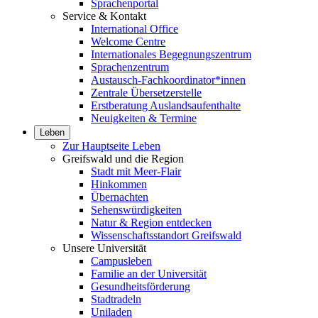
Sprachenportal
Service & Kontakt
International Office
Welcome Centre
Internationales Begegnungszentrum
Sprachenzentrum
Austausch-Fachkoordinator*innen
Zentrale Übersetzerstelle
Erstberatung Auslandsaufenthalte
Neuigkeiten & Termine
Leben
Zur Hauptseite Leben
Greifswald und die Region
Stadt mit Meer-Flair
Hinkommen
Übernachten
Sehenswürdigkeiten
Natur & Region entdecken
Wissenschaftsstandort Greifswald
Unsere Universität
Campusleben
Familie an der Universität
Gesundheitsförderung
Stadtradeln
Uniladen