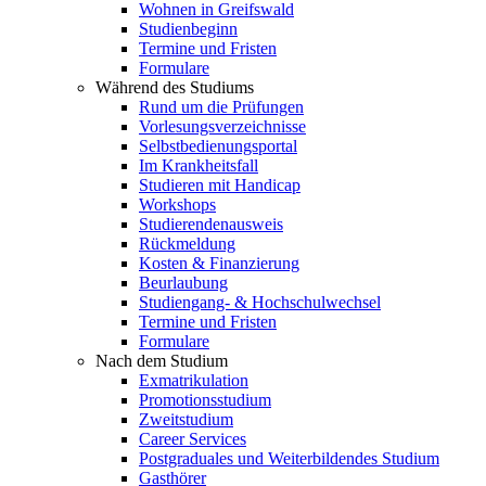
Wohnen in Greifswald
Studienbeginn
Termine und Fristen
Formulare
Während des Studiums
Rund um die Prüfungen
Vorlesungsverzeichnisse
Selbstbedienungsportal
Im Krankheitsfall
Studieren mit Handicap
Workshops
Studierendenausweis
Rückmeldung
Kosten & Finanzierung
Beurlaubung
Studiengang- & Hochschulwechsel
Termine und Fristen
Formulare
Nach dem Studium
Exmatrikulation
Promotionsstudium
Zweitstudium
Career Services
Postgraduales und Weiterbildendes Studium
Gasthörer