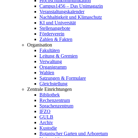
Hochschulkommunikation
Campus1456 – Das Unimagazin
Veranstaltungskalender
Nachhaltigkeit und Klimaschutz
KI und Universität
Stellenangebote
Förderverein
Zahlen & Fakten
Organisation
Fakultäten
Leitung & Gremien
Verwaltung
Organigramm
Wahlen
Satzungen & Formulare
Gleichstellung
Zentrale Einrichtungen
Bibliothek
Rechenzentrum
Sprachenzentrum
IFZO
GULB
Archiv
Kustodie
Botanischer Garten und Arboretum