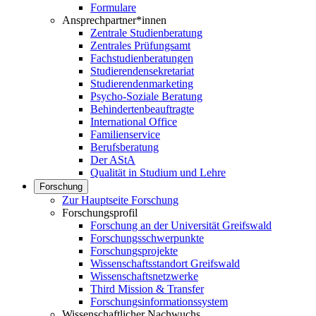
Formulare
Ansprechpartner*innen
Zentrale Studienberatung
Zentrales Prüfungsamt
Fachstudienberatungen
Studierendensekretariat
Studierendenmarketing
Psycho-Soziale Beratung
Behindertenbeauftragte
International Office
Familienservice
Berufsberatung
Der AStA
Qualität in Studium und Lehre
Forschung
Zur Hauptseite Forschung
Forschungsprofil
Forschung an der Universität Greifswald
Forschungsschwerpunkte
Forschungsprojekte
Wissenschaftsstandort Greifswald
Wissenschaftsnetzwerke
Third Mission & Transfer
Forschungsinformationssystem
Wissenschaftlicher Nachwuchs