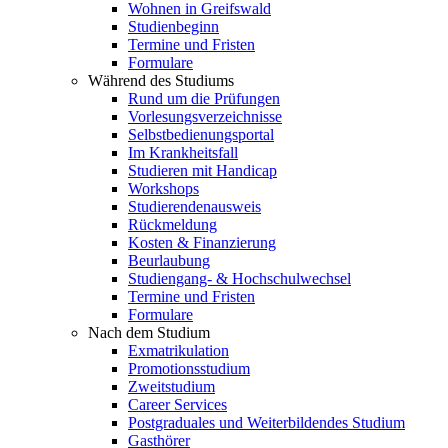
Wohnen in Greifswald
Studienbeginn
Termine und Fristen
Formulare
Während des Studiums
Rund um die Prüfungen
Vorlesungsverzeichnisse
Selbstbedienungsportal
Im Krankheitsfall
Studieren mit Handicap
Workshops
Studierendenausweis
Rückmeldung
Kosten & Finanzierung
Beurlaubung
Studiengang- & Hochschulwechsel
Termine und Fristen
Formulare
Nach dem Studium
Exmatrikulation
Promotionsstudium
Zweitstudium
Career Services
Postgraduales und Weiterbildendes Studium
Gasthörer