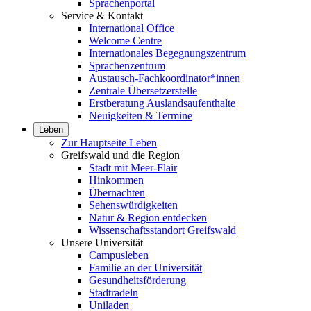
Sprachenportal
Service & Kontakt
International Office
Welcome Centre
Internationales Begegnungszentrum
Sprachenzentrum
Austausch-Fachkoordinator*innen
Zentrale Übersetzerstelle
Erstberatung Auslandsaufenthalte
Neuigkeiten & Termine
Leben
Zur Hauptseite Leben
Greifswald und die Region
Stadt mit Meer-Flair
Hinkommen
Übernachten
Sehenswürdigkeiten
Natur & Region entdecken
Wissenschaftsstandort Greifswald
Unsere Universität
Campusleben
Familie an der Universität
Gesundheitsförderung
Stadtradeln
Uniladen