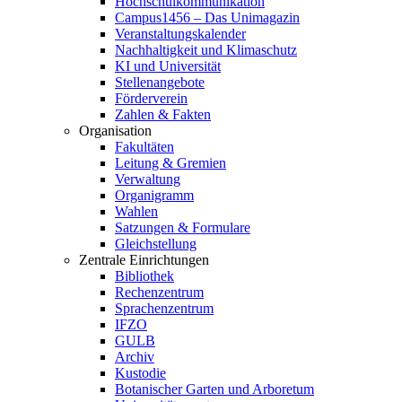
Hochschulkommunikation
Campus1456 – Das Unimagazin
Veranstaltungskalender
Nachhaltigkeit und Klimaschutz
KI und Universität
Stellenangebote
Förderverein
Zahlen & Fakten
Organisation
Fakultäten
Leitung & Gremien
Verwaltung
Organigramm
Wahlen
Satzungen & Formulare
Gleichstellung
Zentrale Einrichtungen
Bibliothek
Rechenzentrum
Sprachenzentrum
IFZO
GULB
Archiv
Kustodie
Botanischer Garten und Arboretum