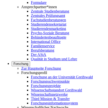
Formulare
Ansprechpartner*innen
Zentrale Studienberatung
Zentrales Prüfungsamt
Fachstudienberatungen
Studierendensekretariat
Studierendenmarketing
Psycho-Soziale Beratung
Behindertenbeauftragte
International Office
Familienservice
Berufsberatung
Der AStA
Qualität in Studium und Lehre
Forschung
Zur Hauptseite Forschung
Forschungsprofil
Forschung an der Universität Greifswald
Forschungsschwerpunkte
Forschungsprojekte
Wissenschaftsstandort Greifswald
Wissenschaftsnetzwerke
Third Mission & Transfer
Forschungsinformationssystem
Wissenschaftlicher Nachwuchs