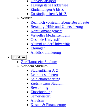
Universitätssport
Tagungsstätte Hiddensee
Einrichtungen A bis Z
Zuständigkeiten A bis Z
Service
Rechtlich vorgeschriebene Beauftragte
Beratung, Hilfe und Unterstützung
Konfliktmanagement
Virtuelles Medienzentrum
Gesunde Universität
Alumni an der Universität
Ehrungen
Antidiskriminierung
Studium
Zur Hauptseite Studium
Vor dem Studium
Studienfächer A-Z
Lehramt studieren
Studienorientierung
Zugang zum Studium
Bewerbung
Einschreibung
Semesterstart
Anreisen
Kosten & Finanzierung