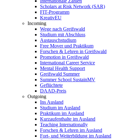
Internationale Zahlen
Scholars at Risk Network (SAR)
FIT-Programm
KreativEU
Incoming
Wege nach Greifswald
Studium mit Abschluss
Austauschstudium
Free Mover und Praktikum
Forschen & Lehren in Greifswald
Promotion in Greifswald
International Career Service
Mental Health Support
Greifswald Summer
Summer School SustainMV
Geflüchtete
DAAD-Preis
Outgoing
Ins Ausland
Studium im Ausland
Praktikum im Ausland
Kurzaufenthalte im Ausland
Teaching Internationally
Forschen & Lehren im Ausland
Fort- und Weiterbildung im Ausland