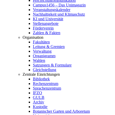
Hochschulkommunikation
Campus1456 – Das Unimagazin
Veranstaltungskalender
Nachhaltigkeit und Klimaschutz
KI und Universität
Stellenangebote
Förderverein
Zahlen & Fakten
Organisation
Fakultäten
Leitung & Gremien
Verwaltung
Organigramm
Wahlen
Satzungen & Formulare
Gleichstellung
Zentrale Einrichtungen
Bibliothek
Rechenzentrum
Sprachenzentrum
IFZO
GULB
Archiv
Kustodie
Botanischer Garten und Arboretum