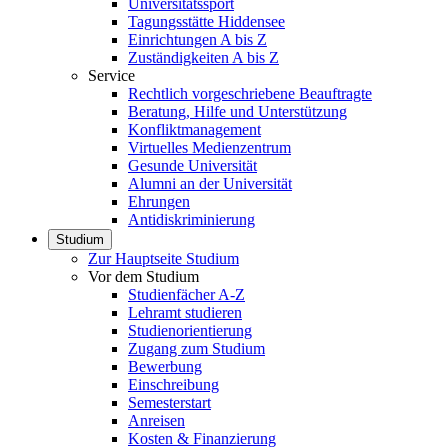
Universitätssport
Tagungsstätte Hiddensee
Einrichtungen A bis Z
Zuständigkeiten A bis Z
Service
Rechtlich vorgeschriebene Beauftragte
Beratung, Hilfe und Unterstützung
Konfliktmanagement
Virtuelles Medienzentrum
Gesunde Universität
Alumni an der Universität
Ehrungen
Antidiskriminierung
Studium
Zur Hauptseite Studium
Vor dem Studium
Studienfächer A-Z
Lehramt studieren
Studienorientierung
Zugang zum Studium
Bewerbung
Einschreibung
Semesterstart
Anreisen
Kosten & Finanzierung