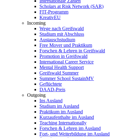
Internationale Zahlen
Scholars at Risk Network (SAR)
FIT-Programm
KreativEU
Incoming
Wege nach Greifswald
Studium mit Abschluss
Austauschstudium
Free Mover und Praktikum
Forschen & Lehren in Greifswald
Promotion in Greifswald
International Career Service
Mental Health Support
Greifswald Summer
Summer School SustainMV
Geflüchtete
DAAD-Preis
Outgoing
Ins Ausland
Studium im Ausland
Praktikum im Ausland
Kurzaufenthalte im Ausland
Teaching Internationally
Forschen & Lehren im Ausland
Fort- und Weiterbildung im Ausland