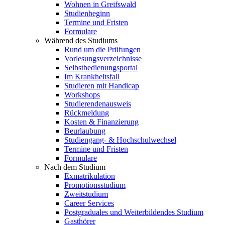
Wohnen in Greifswald
Studienbeginn
Termine und Fristen
Formulare
Während des Studiums
Rund um die Prüfungen
Vorlesungsverzeichnisse
Selbstbedienungsportal
Im Krankheitsfall
Studieren mit Handicap
Workshops
Studierendenausweis
Rückmeldung
Kosten & Finanzierung
Beurlaubung
Studiengang- & Hochschulwechsel
Termine und Fristen
Formulare
Nach dem Studium
Exmatrikulation
Promotionsstudium
Zweitstudium
Career Services
Postgraduales und Weiterbildendes Studium
Gasthörer