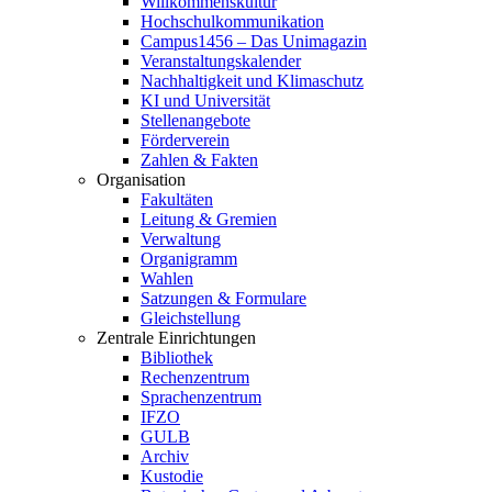
Willkommenskultur
Hochschulkommunikation
Campus1456 – Das Unimagazin
Veranstaltungskalender
Nachhaltigkeit und Klimaschutz
KI und Universität
Stellenangebote
Förderverein
Zahlen & Fakten
Organisation
Fakultäten
Leitung & Gremien
Verwaltung
Organigramm
Wahlen
Satzungen & Formulare
Gleichstellung
Zentrale Einrichtungen
Bibliothek
Rechenzentrum
Sprachenzentrum
IFZO
GULB
Archiv
Kustodie