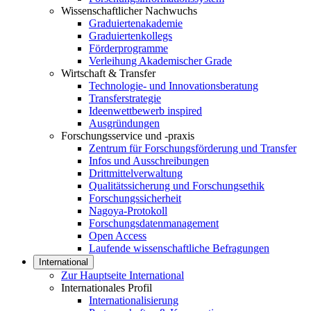
Wissenschaftlicher Nachwuchs
Graduiertenakademie
Graduiertenkollegs
Förderprogramme
Verleihung Akademischer Grade
Wirtschaft & Transfer
Technologie- und Innovationsberatung
Transferstrategie
Ideenwettbewerb inspired
Ausgründungen
Forschungsservice und -praxis
Zentrum für Forschungsförderung und Transfer
Infos und Ausschreibungen
Drittmittelverwaltung
Qualitätssicherung und Forschungsethik
Forschungssicherheit
Nagoya-Protokoll
Forschungsdatenmanagement
Open Access
Laufende wissenschaftliche Befragungen
International
Zur Hauptseite International
Internationales Profil
Internationalisierung