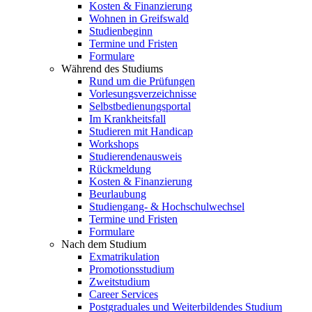
Kosten & Finanzierung
Wohnen in Greifswald
Studienbeginn
Termine und Fristen
Formulare
Während des Studiums
Rund um die Prüfungen
Vorlesungsverzeichnisse
Selbstbedienungsportal
Im Krankheitsfall
Studieren mit Handicap
Workshops
Studierendenausweis
Rückmeldung
Kosten & Finanzierung
Beurlaubung
Studiengang- & Hochschulwechsel
Termine und Fristen
Formulare
Nach dem Studium
Exmatrikulation
Promotionsstudium
Zweitstudium
Career Services
Postgraduales und Weiterbildendes Studium