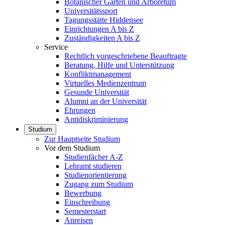
Botanischer Garten und Arboretum
Universitätssport
Tagungsstätte Hiddensee
Einrichtungen A bis Z
Zuständigkeiten A bis Z
Service
Rechtlich vorgeschriebene Beauftragte
Beratung, Hilfe und Unterstützung
Konfliktmanagement
Virtuelles Medienzentrum
Gesunde Universität
Alumni an der Universität
Ehrungen
Antidiskriminierung
Studium
Zur Hauptseite Studium
Vor dem Studium
Studienfächer A-Z
Lehramt studieren
Studienorientierung
Zugang zum Studium
Bewerbung
Einschreibung
Semesterstart
Anreisen