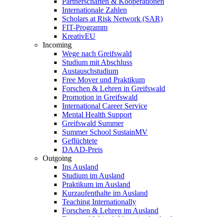
Partnerschaften & Kooperationen
Internationale Zahlen
Scholars at Risk Network (SAR)
FIT-Programm
KreativEU
Incoming
Wege nach Greifswald
Studium mit Abschluss
Austauschstudium
Free Mover und Praktikum
Forschen & Lehren in Greifswald
Promotion in Greifswald
International Career Service
Mental Health Support
Greifswald Summer
Summer School SustainMV
Geflüchtete
DAAD-Preis
Outgoing
Ins Ausland
Studium im Ausland
Praktikum im Ausland
Kurzaufenthalte im Ausland
Teaching Internationally
Forschen & Lehren im Ausland