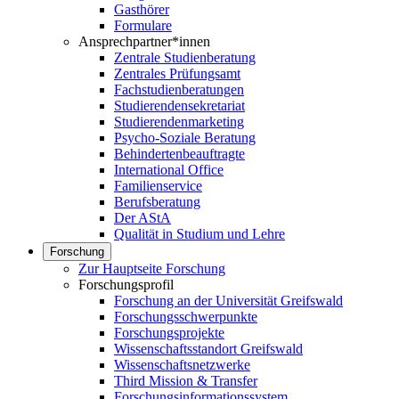
Gasthörer
Formulare
Ansprechpartner*innen
Zentrale Studienberatung
Zentrales Prüfungsamt
Fachstudienberatungen
Studierendensekretariat
Studierendenmarketing
Psycho-Soziale Beratung
Behindertenbeauftragte
International Office
Familienservice
Berufsberatung
Der AStA
Qualität in Studium und Lehre
Forschung
Zur Hauptseite Forschung
Forschungsprofil
Forschung an der Universität Greifswald
Forschungsschwerpunkte
Forschungsprojekte
Wissenschaftsstandort Greifswald
Wissenschaftsnetzwerke
Third Mission & Transfer
Forschungsinformationssystem