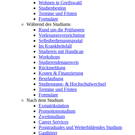
Wohnen in Greifswald
Studienbeginn
Termine und Fristen
Formulare
Während des Studiums
Rund um die Prüfungen
Vorlesungsverzeichnisse
Selbstbedienungsportal
Im Krankheitsfall
Studieren mit Handicap
Workshops
Studierendenausweis
Rückmeldung
Kosten & Finanzierung
Beurlaubung
Studiengang- & Hochschulwechsel
Termine und Fristen
Formulare
Nach dem Studium
Exmatrikulation
Promotionsstudium
Zweitstudium
Career Services
Postgraduales und Weiterbildendes Studium
Gasthörer