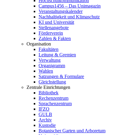
Hochschulkommunikation
Campus1456 – Das Unimagazin
Veranstaltungskalender
Nachhaltigkeit und Klimaschutz
KI und Universität
Stellenangebote
Förderverein
Zahlen & Fakten
Organisation
Fakultäten
Leitung & Gremien
Verwaltung
Organigramm
Wahlen
Satzungen & Formulare
Gleichstellung
Zentrale Einrichtungen
Bibliothek
Rechenzentrum
Sprachenzentrum
IFZO
GULB
Archiv
Kustodie
Botanischer Garten und Arboretum