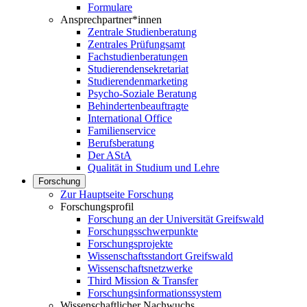
Formulare
Ansprechpartner*innen
Zentrale Studienberatung
Zentrales Prüfungsamt
Fachstudienberatungen
Studierendensekretariat
Studierendenmarketing
Psycho-Soziale Beratung
Behindertenbeauftragte
International Office
Familienservice
Berufsberatung
Der AStA
Qualität in Studium und Lehre
Forschung
Zur Hauptseite Forschung
Forschungsprofil
Forschung an der Universität Greifswald
Forschungsschwerpunkte
Forschungsprojekte
Wissenschaftsstandort Greifswald
Wissenschaftsnetzwerke
Third Mission & Transfer
Forschungsinformationssystem
Wissenschaftlicher Nachwuchs