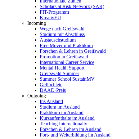
Internationale Zahlen
Scholars at Risk Network (SAR)
FIT-Programm
KreativEU
Incoming
Wege nach Greifswald
Studium mit Abschluss
Austauschstudium
Free Mover und Praktikum
Forschen & Lehren in Greifswald
Promotion in Greifswald
International Career Service
Mental Health Support
Greifswald Summer
Summer School SustainMV
Geflüchtete
DAAD-Preis
Outgoing
Ins Ausland
Studium im Ausland
Praktikum im Ausland
Kurzaufenthalte im Ausland
Teaching Internationally
Forschen & Lehren im Ausland
Fort- und Weiterbildung im Ausland