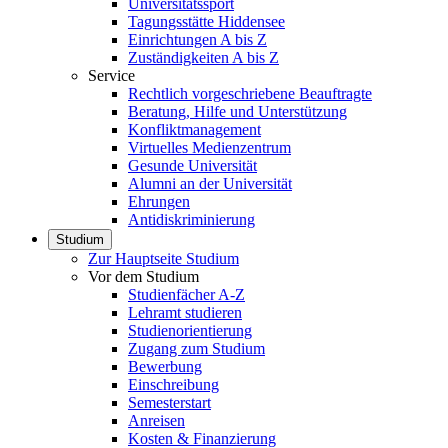
Universitätssport
Tagungsstätte Hiddensee
Einrichtungen A bis Z
Zuständigkeiten A bis Z
Service
Rechtlich vorgeschriebene Beauftragte
Beratung, Hilfe und Unterstützung
Konfliktmanagement
Virtuelles Medienzentrum
Gesunde Universität
Alumni an der Universität
Ehrungen
Antidiskriminierung
Studium
Zur Hauptseite Studium
Vor dem Studium
Studienfächer A-Z
Lehramt studieren
Studienorientierung
Zugang zum Studium
Bewerbung
Einschreibung
Semesterstart
Anreisen
Kosten & Finanzierung