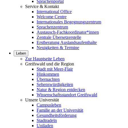
Sprachenportal
Service & Kontakt
International Office
Welcome Centre
Internationales Begegnungszentrum
Sprachenzentrum
Austausch-Fachkoordinator*innen
Zentrale Übersetzerstelle
Erstberatung Auslandsaufenthalte
Neuigkeiten & Termine
Leben
Zur Hauptseite Leben
Greifswald und die Region
Stadt mit Meer-Flair
Hinkommen
Übernachten
Sehenswürdigkeiten
Natur & Region entdecken
Wissenschaftsstandort Greifswald
Unsere Universität
Campusleben
Familie an der Universität
Gesundheitsförderung
Stadtradeln
Uniladen