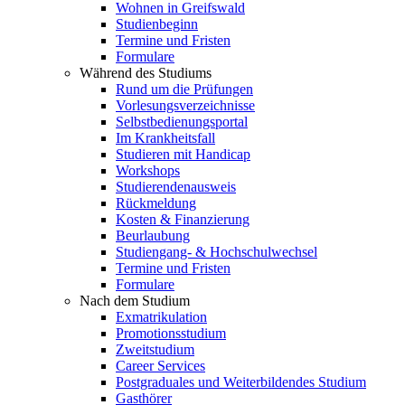
Wohnen in Greifswald
Studienbeginn
Termine und Fristen
Formulare
Während des Studiums
Rund um die Prüfungen
Vorlesungsverzeichnisse
Selbstbedienungsportal
Im Krankheitsfall
Studieren mit Handicap
Workshops
Studierendenausweis
Rückmeldung
Kosten & Finanzierung
Beurlaubung
Studiengang- & Hochschulwechsel
Termine und Fristen
Formulare
Nach dem Studium
Exmatrikulation
Promotionsstudium
Zweitstudium
Career Services
Postgraduales und Weiterbildendes Studium
Gasthörer