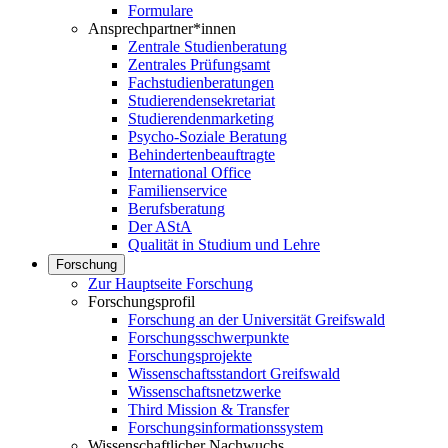
Formulare
Ansprechpartner*innen
Zentrale Studienberatung
Zentrales Prüfungsamt
Fachstudienberatungen
Studierendensekretariat
Studierendenmarketing
Psycho-Soziale Beratung
Behindertenbeauftragte
International Office
Familienservice
Berufsberatung
Der AStA
Qualität in Studium und Lehre
Forschung
Zur Hauptseite Forschung
Forschungsprofil
Forschung an der Universität Greifswald
Forschungsschwerpunkte
Forschungsprojekte
Wissenschaftsstandort Greifswald
Wissenschaftsnetzwerke
Third Mission & Transfer
Forschungsinformationssystem
Wissenschaftlicher Nachwuchs