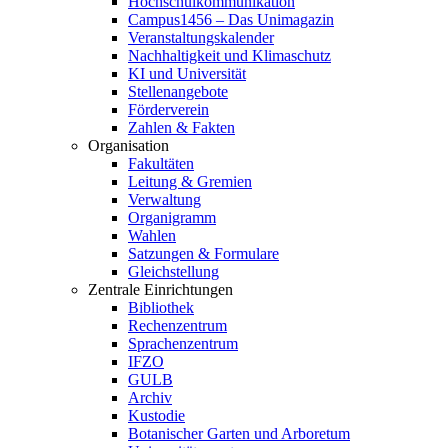
Hochschulkommunikation
Campus1456 – Das Unimagazin
Veranstaltungskalender
Nachhaltigkeit und Klimaschutz
KI und Universität
Stellenangebote
Förderverein
Zahlen & Fakten
Organisation
Fakultäten
Leitung & Gremien
Verwaltung
Organigramm
Wahlen
Satzungen & Formulare
Gleichstellung
Zentrale Einrichtungen
Bibliothek
Rechenzentrum
Sprachenzentrum
IFZO
GULB
Archiv
Kustodie
Botanischer Garten und Arboretum