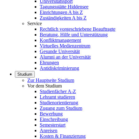
Universitätssport
Tagungsstätte Hiddensee
Einrichtungen A bis Z
Zuständigkeiten A bis Z
Service
Rechtlich vorgeschriebene Beauftragte
Beratung, Hilfe und Unterstützung
Konfliktmanagement
Virtuelles Medienzentrum
Gesunde Universität
Alumni an der Universität
Ehrungen
Antidiskriminierung
Studium
Zur Hauptseite Studium
Vor dem Studium
Studienfächer A-Z
Lehramt studieren
Studienorientierung
Zugang zum Studium
Bewerbung
Einschreibung
Semesterstart
Anreisen
Kosten & Finanzierung