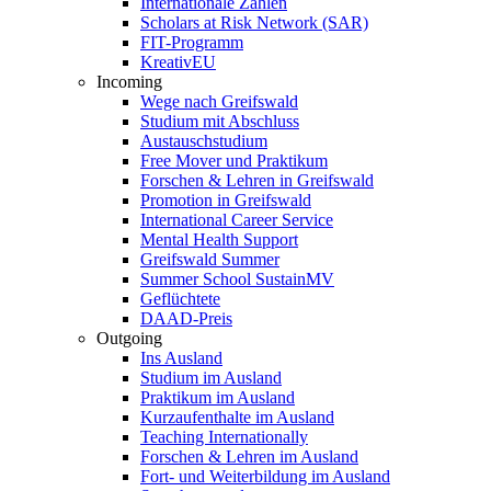
Internationale Zahlen
Scholars at Risk Network (SAR)
FIT-Programm
KreativEU
Incoming
Wege nach Greifswald
Studium mit Abschluss
Austauschstudium
Free Mover und Praktikum
Forschen & Lehren in Greifswald
Promotion in Greifswald
International Career Service
Mental Health Support
Greifswald Summer
Summer School SustainMV
Geflüchtete
DAAD-Preis
Outgoing
Ins Ausland
Studium im Ausland
Praktikum im Ausland
Kurzaufenthalte im Ausland
Teaching Internationally
Forschen & Lehren im Ausland
Fort- und Weiterbildung im Ausland