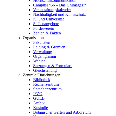
Hochschulkommunikation
Campus1456 – Das Unimagazin
Veranstaltungskalender
Nachhaltigkeit und Klimaschutz
KI und Universität
Stellenangebote
Förderverein
Zahlen & Fakten
Organisation
Fakultäten
Leitung & Gremien
Verwaltung
Organigramm
Wahlen
Satzungen & Formulare
Gleichstellung
Zentrale Einrichtungen
Bibliothek
Rechenzentrum
Sprachenzentrum
IFZO
GULB
Archiv
Kustodie
Botanischer Garten und Arboretum