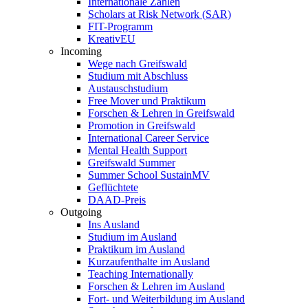
Internationale Zahlen
Scholars at Risk Network (SAR)
FIT-Programm
KreativEU
Incoming
Wege nach Greifswald
Studium mit Abschluss
Austauschstudium
Free Mover und Praktikum
Forschen & Lehren in Greifswald
Promotion in Greifswald
International Career Service
Mental Health Support
Greifswald Summer
Summer School SustainMV
Geflüchtete
DAAD-Preis
Outgoing
Ins Ausland
Studium im Ausland
Praktikum im Ausland
Kurzaufenthalte im Ausland
Teaching Internationally
Forschen & Lehren im Ausland
Fort- und Weiterbildung im Ausland