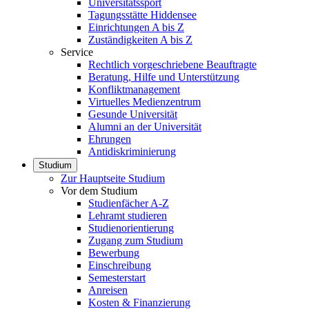
Universitätssport
Tagungsstätte Hiddensee
Einrichtungen A bis Z
Zuständigkeiten A bis Z
Service
Rechtlich vorgeschriebene Beauftragte
Beratung, Hilfe und Unterstützung
Konfliktmanagement
Virtuelles Medienzentrum
Gesunde Universität
Alumni an der Universität
Ehrungen
Antidiskriminierung
Studium
Zur Hauptseite Studium
Vor dem Studium
Studienfächer A-Z
Lehramt studieren
Studienorientierung
Zugang zum Studium
Bewerbung
Einschreibung
Semesterstart
Anreisen
Kosten & Finanzierung