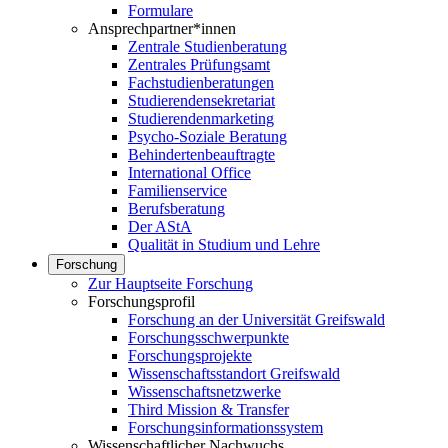
Formulare
Ansprechpartner*innen
Zentrale Studienberatung
Zentrales Prüfungsamt
Fachstudienberatungen
Studierendensekretariat
Studierendenmarketing
Psycho-Soziale Beratung
Behindertenbeauftragte
International Office
Familienservice
Berufsberatung
Der AStA
Qualität in Studium und Lehre
Forschung
Zur Hauptseite Forschung
Forschungsprofil
Forschung an der Universität Greifswald
Forschungsschwerpunkte
Forschungsprojekte
Wissenschaftsstandort Greifswald
Wissenschaftsnetzwerke
Third Mission & Transfer
Forschungsinformationssystem
Wissenschaftlicher Nachwuchs