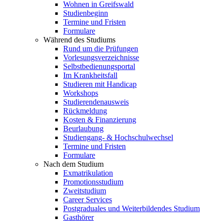
Wohnen in Greifswald
Studienbeginn
Termine und Fristen
Formulare
Während des Studiums
Rund um die Prüfungen
Vorlesungsverzeichnisse
Selbstbedienungsportal
Im Krankheitsfall
Studieren mit Handicap
Workshops
Studierendenausweis
Rückmeldung
Kosten & Finanzierung
Beurlaubung
Studiengang- & Hochschulwechsel
Termine und Fristen
Formulare
Nach dem Studium
Exmatrikulation
Promotionsstudium
Zweitstudium
Career Services
Postgraduales und Weiterbildendes Studium
Gasthörer