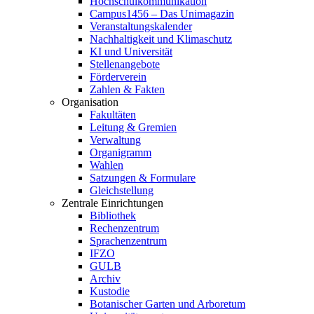
Hochschulkommunikation
Campus1456 – Das Unimagazin
Veranstaltungskalender
Nachhaltigkeit und Klimaschutz
KI und Universität
Stellenangebote
Förderverein
Zahlen & Fakten
Organisation
Fakultäten
Leitung & Gremien
Verwaltung
Organigramm
Wahlen
Satzungen & Formulare
Gleichstellung
Zentrale Einrichtungen
Bibliothek
Rechenzentrum
Sprachenzentrum
IFZO
GULB
Archiv
Kustodie
Botanischer Garten und Arboretum