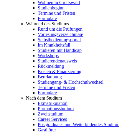
Wohnen in Greifswald
Studienbeginn
Termine und Fristen
Formulare
Während des Studiums
Rund um die Prüfungen
Vorlesungsverzeichnisse
Selbstbedienungsportal
Im Krankheitsfall
Studieren mit Handicap
Workshops
Studierendenausweis
Rückmeldung
Kosten & Finanzierung
Beurlaubung
Studiengang- & Hochschulwechsel
Termine und Fristen
Formulare
Nach dem Studium
Exmatrikulation
Promotionsstudium
Zweitstudium
Career Services
Postgraduales und Weiterbildendes Studium
Gasthörer