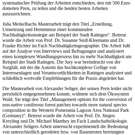
systematischer Prüfung der Arbeiten entschieden, den mit 500 Euro
dotierten Preis, zu teilen und die beiden besten Arbeiten
auszuzeichnen.
Julia Merkelbachs Masterarbeit trägt den Titel „Erstellung,
Umsetzung und Hemmnisse einer kommunalen
Nachhaltigkeitsstrategie am Beispiel der Stadt Ratingen“. Betreut
wurde die Arbeit von Prof. Dr. Susanne Stoll-Kleemann und Dr.
Frauke Richter im Fach Nachhaltigkeitsgeographie. Die Arbeit fußt
auf der Analyse von Interviews und Befragungen und analysiert
einen komplexen Wandlungsprozess hin zu mehr Nachhaltigkeit am
Beispiel der Stadt Ratingen. Die Jury war beeindruckt von der
Sorgfalt, mit der die Autorin das hochkomplexe Gefüge von
Interessenlagen und Verantwortlichkeiten in Ratingen analysiert und
schließlich wertvolle Empfehlungen für die Praxis abgeleitet hat.
Die Masterarbeit von Alexander Seliger, der seinen Preis leider nicht
persönlich entgegennehmen konnte, widmete sich dem Ökosystem
Wald. Sie trägt den Titel „Management options for the conversion of
non-native coniferous forest patches towards more natural species
composition in the Western Pomerania Lagoon Area National Park
(Germany)“. Betreut wurde die Arbeit von Prof. Dr. Jürgen
Kreyling und Dr. Michael Manthey im Fach Landschaftsökologie.
Alexander Seligers Arbeit untersucht experimentell die Bedeutung
von unterschiedlich gerodeten bzw. von Baumresten bereinigten