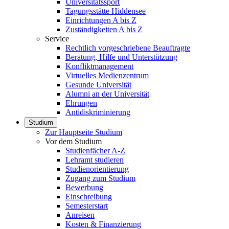
Universitätssport
Tagungsstätte Hiddensee
Einrichtungen A bis Z
Zuständigkeiten A bis Z
Service
Rechtlich vorgeschriebene Beauftragte
Beratung, Hilfe und Unterstützung
Konfliktmanagement
Virtuelles Medienzentrum
Gesunde Universität
Alumni an der Universität
Ehrungen
Antidiskriminierung
Studium
Zur Hauptseite Studium
Vor dem Studium
Studienfächer A-Z
Lehramt studieren
Studienorientierung
Zugang zum Studium
Bewerbung
Einschreibung
Semesterstart
Anreisen
Kosten & Finanzierung