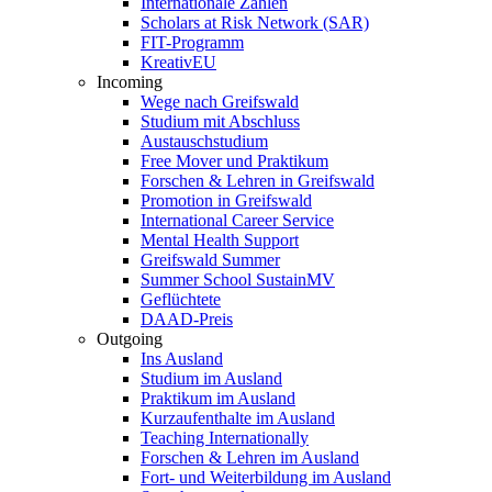
Internationale Zahlen
Scholars at Risk Network (SAR)
FIT-Programm
KreativEU
Incoming
Wege nach Greifswald
Studium mit Abschluss
Austauschstudium
Free Mover und Praktikum
Forschen & Lehren in Greifswald
Promotion in Greifswald
International Career Service
Mental Health Support
Greifswald Summer
Summer School SustainMV
Geflüchtete
DAAD-Preis
Outgoing
Ins Ausland
Studium im Ausland
Praktikum im Ausland
Kurzaufenthalte im Ausland
Teaching Internationally
Forschen & Lehren im Ausland
Fort- und Weiterbildung im Ausland