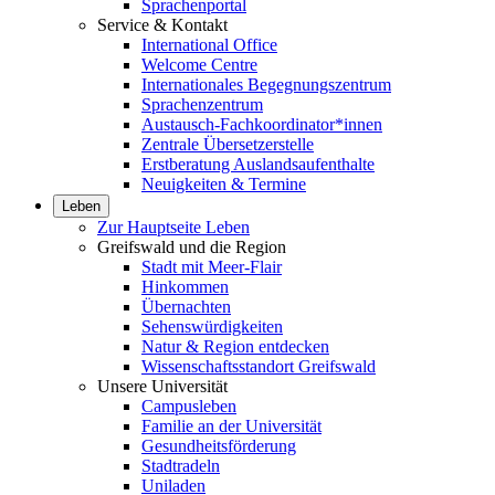
Sprachenportal
Service & Kontakt
International Office
Welcome Centre
Internationales Begegnungszentrum
Sprachenzentrum
Austausch-Fachkoordinator*innen
Zentrale Übersetzerstelle
Erstberatung Auslandsaufenthalte
Neuigkeiten & Termine
Leben
Zur Hauptseite Leben
Greifswald und die Region
Stadt mit Meer-Flair
Hinkommen
Übernachten
Sehenswürdigkeiten
Natur & Region entdecken
Wissenschaftsstandort Greifswald
Unsere Universität
Campusleben
Familie an der Universität
Gesundheitsförderung
Stadtradeln
Uniladen