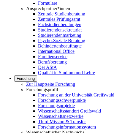
Formulare
Ansprechpartner*innen
Zentrale Studienberatung
Zentrales Prüfungsamt
Fachstudienberatungen
Studierendensekretariat
Studierendenmarketing
Psycho-Soziale Beratung
Behindertenbeauftragte
International Office
Familienservice
Berufsberatung
Der AStA
Qualität in Studium und Lehre
Forschung
Zur Hauptseite Forschung
Forschungsprofil
Forschung an der Universität Greifswald
Forschungsschwerpunkte
Forschungsprojekte
Wissenschaftsstandort Greifswald
Wissenschaftsnetzwerke
Third Mission & Transfer
Forschungsinformationssystem
Wissenschaftlicher Nachwuchs