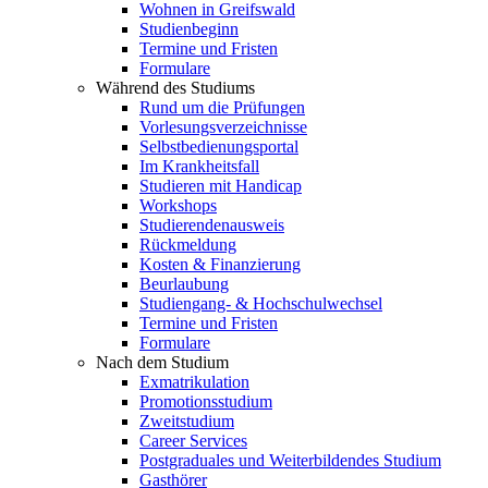
Wohnen in Greifswald
Studienbeginn
Termine und Fristen
Formulare
Während des Studiums
Rund um die Prüfungen
Vorlesungsverzeichnisse
Selbstbedienungsportal
Im Krankheitsfall
Studieren mit Handicap
Workshops
Studierendenausweis
Rückmeldung
Kosten & Finanzierung
Beurlaubung
Studiengang- & Hochschulwechsel
Termine und Fristen
Formulare
Nach dem Studium
Exmatrikulation
Promotionsstudium
Zweitstudium
Career Services
Postgraduales und Weiterbildendes Studium
Gasthörer