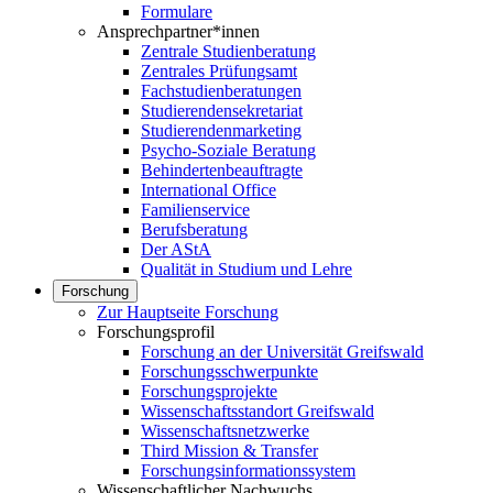
Formulare
Ansprechpartner*innen
Zentrale Studienberatung
Zentrales Prüfungsamt
Fachstudienberatungen
Studierendensekretariat
Studierendenmarketing
Psycho-Soziale Beratung
Behindertenbeauftragte
International Office
Familienservice
Berufsberatung
Der AStA
Qualität in Studium und Lehre
Forschung
Zur Hauptseite Forschung
Forschungsprofil
Forschung an der Universität Greifswald
Forschungsschwerpunkte
Forschungsprojekte
Wissenschaftsstandort Greifswald
Wissenschaftsnetzwerke
Third Mission & Transfer
Forschungsinformationssystem
Wissenschaftlicher Nachwuchs