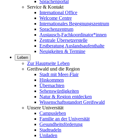
Sprachenportal
Service & Kontakt
International Office
Welcome Centre
Internationales Begegnungszentrum
Sprachenzentrum
Austausch-Fachkoordinator*innen
Zentrale Übersetzerstelle
Erstberatung Auslandsaufenthalte
Neuigkeiten & Termine
Leben
Zur Hauptseite Leben
Greifswald und die Region
Stadt mit Meer-Flair
Hinkommen
Übernachten
Sehenswürdigkeiten
Natur & Region entdecken
Wissenschaftsstandort Greifswald
Unsere Universität
Campusleben
Familie an der Universität
Gesundheitsförderung
Stadtradeln
Uniladen