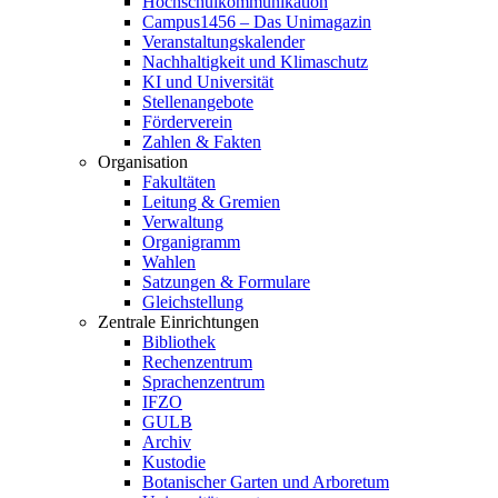
Hochschulkommunikation
Campus1456 – Das Unimagazin
Veranstaltungskalender
Nachhaltigkeit und Klimaschutz
KI und Universität
Stellenangebote
Förderverein
Zahlen & Fakten
Organisation
Fakultäten
Leitung & Gremien
Verwaltung
Organigramm
Wahlen
Satzungen & Formulare
Gleichstellung
Zentrale Einrichtungen
Bibliothek
Rechenzentrum
Sprachenzentrum
IFZO
GULB
Archiv
Kustodie
Botanischer Garten und Arboretum