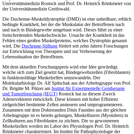
Universitätsmedizin Rostock und Prof. Dr. Heinrich Brinkmeier von
der Universitätsmedizin Greifswald.
Die Duchenne-Muskeldystrophie (DMD) ist eine unheilbare, erblich
bedingte Krankheit, bei der die Muskulatur der Betroffenen nach
und nach in Bindegewebe umgebaut wird. Dieses führt zu einer
fortschreitenden Muskelschwäche. Ursache der Krankheit ist das
Fehlen eines großen Muskelproteins, welches Dystrophin genannt
wird. Die
Duchenne-Stiftung
fördert seit zehn Jahren Forschungen
zur Entwicklung von Therapien und zur Verbesserung der
Lebenssituation der Betroffenen.
Mit dem aktuellen Forschungspreis wird eine Idee gewürdigt,
welche sich zum Ziel gesetzt hat, Bindegewebszellen (Fibroblasten)
in funktionsfähige Muskelzellen umzuwandeln. Der
Molekularbiologe Dr. Alf Spitschak aus der Arbeitsgruppe von Prof.
Dr. Brigitte M. Pützer am
Institut für Experimentelle Gentherapie
und Tumorforschung (IEGT)
Rostock hat zu diesem Zweck
Adenovektoren entwickelt. Diese können mit hoher Effizienz
zielgerichtet bestimmte Zellen ansteuern und umprogrammieren.
Zusammen mit dem Doktoranden Dinis Faustino aus der gleichen
Arbeitsgruppe ist es bereits gelungen, Muskelfasern (Myotuben) in
Zellkulturen aus Fibroblasten zu züchten. Die so gewonnenen
Muskelzellen werden im Labor des Physiologen Prof. Dr. Heinrich
Brinkmeier charakterisiert. Im Institut für Pathophysiologie der