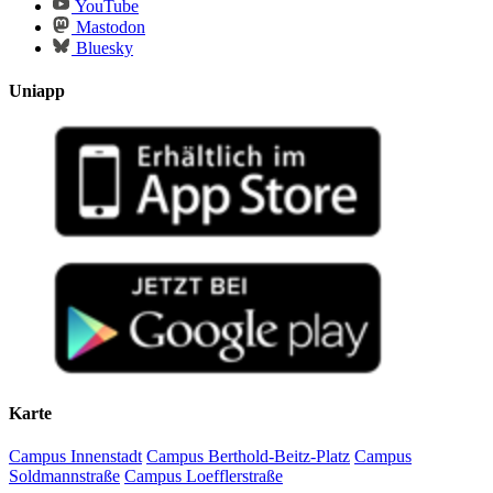
YouTube
Mastodon
Bluesky
Uniapp
Karte
Campus Innenstadt
Campus Berthold-Beitz-Platz
Campus
Soldmannstraße
Campus Loefflerstraße