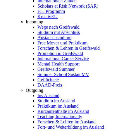
Internationale Zahlen
Scholars at Risk Network (SAR)
FIT-Programm
KreativEU
Incoming
Wege nach Greifswald
Studium mit Abschluss
Austauschstudium
Free Mover und Praktikum
Forschen & Lehren in Greifswald
Promotion in Greifswald
International Career Service
Mental Health Support
Greifswald Summer
Summer School SustainMV
Geflüchtete
DAAD-Preis
Outgoing
Ins Ausland
Studium im Ausland
Praktikum im Ausland
Kurzaufenthalte im Ausland
Teaching Internationally
Forschen & Lehren im Ausland
Fort- und Weiterbildung im Ausland