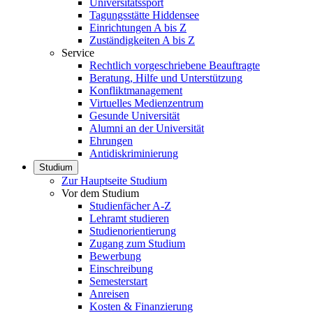
Universitätssport
Tagungsstätte Hiddensee
Einrichtungen A bis Z
Zuständigkeiten A bis Z
Service
Rechtlich vorgeschriebene Beauftragte
Beratung, Hilfe und Unterstützung
Konfliktmanagement
Virtuelles Medienzentrum
Gesunde Universität
Alumni an der Universität
Ehrungen
Antidiskriminierung
Studium
Zur Hauptseite Studium
Vor dem Studium
Studienfächer A-Z
Lehramt studieren
Studienorientierung
Zugang zum Studium
Bewerbung
Einschreibung
Semesterstart
Anreisen
Kosten & Finanzierung