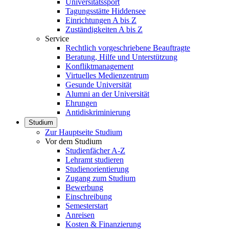
Universitätssport
Tagungsstätte Hiddensee
Einrichtungen A bis Z
Zuständigkeiten A bis Z
Service
Rechtlich vorgeschriebene Beauftragte
Beratung, Hilfe und Unterstützung
Konfliktmanagement
Virtuelles Medienzentrum
Gesunde Universität
Alumni an der Universität
Ehrungen
Antidiskriminierung
Studium
Zur Hauptseite Studium
Vor dem Studium
Studienfächer A-Z
Lehramt studieren
Studienorientierung
Zugang zum Studium
Bewerbung
Einschreibung
Semesterstart
Anreisen
Kosten & Finanzierung