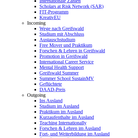
Internationale Zahlen
Scholars at Risk Network (SAR)
FIT-Programm
KreativEU
Incoming
Wege nach Greifswald
Studium mit Abschluss
Austauschstudium
Free Mover und Praktikum
Forschen & Lehren in Greifswald
Promotion in Greifswald
International Career Service
Mental Health Support
Greifswald Summer
Summer School SustainMV
Geflüchtete
DAAD-Preis
Outgoing
Ins Ausland
Studium im Ausland
Praktikum im Ausland
Kurzaufenthalte im Ausland
Teaching Internationally
Forschen & Lehren im Ausland
Fort- und Weiterbildung im Ausland