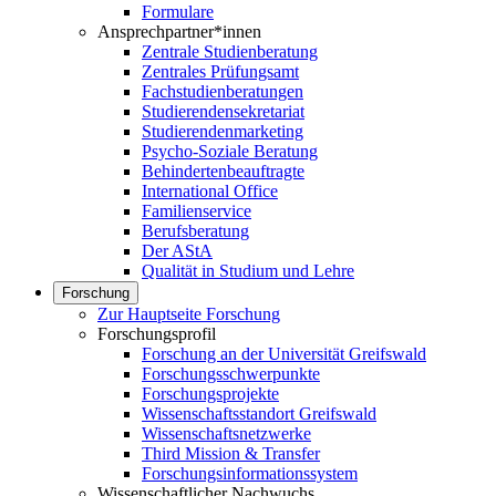
Formulare
Ansprechpartner*innen
Zentrale Studienberatung
Zentrales Prüfungsamt
Fachstudienberatungen
Studierendensekretariat
Studierendenmarketing
Psycho-Soziale Beratung
Behindertenbeauftragte
International Office
Familienservice
Berufsberatung
Der AStA
Qualität in Studium und Lehre
Forschung
Zur Hauptseite Forschung
Forschungsprofil
Forschung an der Universität Greifswald
Forschungsschwerpunkte
Forschungsprojekte
Wissenschaftsstandort Greifswald
Wissenschaftsnetzwerke
Third Mission & Transfer
Forschungsinformationssystem
Wissenschaftlicher Nachwuchs