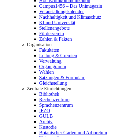
Hochschulkommunikation
Campus1456 – Das Unimagazin
Veranstaltungskalender
Nachhaltigkeit und Klimaschutz
KI und Universität
Stellenangebote
Förderverein
Zahlen & Fakten
Organisation
Fakultäten
Leitung & Gremien
Verwaltung
Organigramm
Wahlen
Satzungen & Formulare
Gleichstellung
Zentrale Einrichtungen
Bibliothek
Rechenzentrum
Sprachenzentrum
IFZO
GULB
Archiv
Kustodie
Botanischer Garten und Arboretum