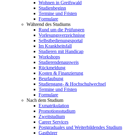
Wohnen in Greifswald
Studienbeginn
Termine und Fristen
Formulare
Während des Studiums
Rund um die Prüfungen
Vorlesungsverzeichnisse
Selbstbedienungsportal
Im Krankheitsfall
Studieren mit Handicap
Workshops
Studierendenausweis
Rückmeldung
Kosten & Finanzierung
Beurlaubung
Studiengang- & Hochschulwechsel
Termine und Fristen
Formulare
Nach dem Studium
Exmatrikulation
Promotionsstudium
Zweitstudium
Career Services
Postgraduales und Weiterbildendes Studium
Gasthörer