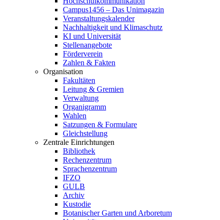
Hochschulkommunikation
Campus1456 – Das Unimagazin
Veranstaltungskalender
Nachhaltigkeit und Klimaschutz
KI und Universität
Stellenangebote
Förderverein
Zahlen & Fakten
Organisation
Fakultäten
Leitung & Gremien
Verwaltung
Organigramm
Wahlen
Satzungen & Formulare
Gleichstellung
Zentrale Einrichtungen
Bibliothek
Rechenzentrum
Sprachenzentrum
IFZO
GULB
Archiv
Kustodie
Botanischer Garten und Arboretum