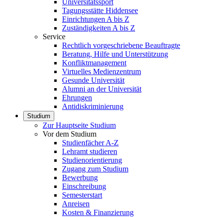
Universitätssport
Tagungsstätte Hiddensee
Einrichtungen A bis Z
Zuständigkeiten A bis Z
Service
Rechtlich vorgeschriebene Beauftragte
Beratung, Hilfe und Unterstützung
Konfliktmanagement
Virtuelles Medienzentrum
Gesunde Universität
Alumni an der Universität
Ehrungen
Antidiskriminierung
Studium
Zur Hauptseite Studium
Vor dem Studium
Studienfächer A-Z
Lehramt studieren
Studienorientierung
Zugang zum Studium
Bewerbung
Einschreibung
Semesterstart
Anreisen
Kosten & Finanzierung