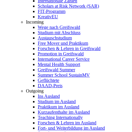
Internationale Zahlen
Scholars at Risk Network (SAR)
FIT-Programm
KreativEU
Incoming
Wege nach Greifswald
Studium mit Abschluss
Austauschstudium
Free Mover und Praktikum
Forschen & Lehren in Greifswald
Promotion in Greifswald
International Career Service
Mental Health Support
Greifswald Summer
Summer School SustainMV
Geflüchtete
DAAD-Preis
Outgoing
Ins Ausland
Studium im Ausland
Praktikum im Ausland
Kurzaufenthalte im Ausland
Teaching Internationally
Forschen & Lehren im Ausland
Fort- und Weiterbildung im Ausland