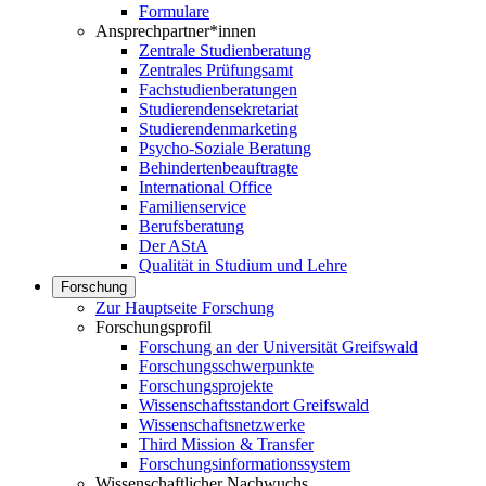
Formulare
Ansprechpartner*innen
Zentrale Studienberatung
Zentrales Prüfungsamt
Fachstudienberatungen
Studierendensekretariat
Studierendenmarketing
Psycho-Soziale Beratung
Behindertenbeauftragte
International Office
Familienservice
Berufsberatung
Der AStA
Qualität in Studium und Lehre
Forschung
Zur Hauptseite Forschung
Forschungsprofil
Forschung an der Universität Greifswald
Forschungsschwerpunkte
Forschungsprojekte
Wissenschaftsstandort Greifswald
Wissenschaftsnetzwerke
Third Mission & Transfer
Forschungsinformationssystem
Wissenschaftlicher Nachwuchs