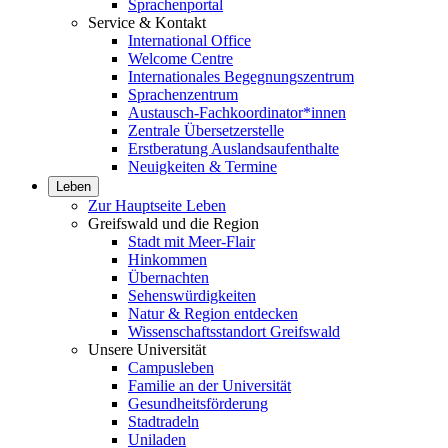
Sprachenportal
Service & Kontakt
International Office
Welcome Centre
Internationales Begegnungszentrum
Sprachenzentrum
Austausch-Fachkoordinator*innen
Zentrale Übersetzerstelle
Erstberatung Auslandsaufenthalte
Neuigkeiten & Termine
Leben
Zur Hauptseite Leben
Greifswald und die Region
Stadt mit Meer-Flair
Hinkommen
Übernachten
Sehenswürdigkeiten
Natur & Region entdecken
Wissenschaftsstandort Greifswald
Unsere Universität
Campusleben
Familie an der Universität
Gesundheitsförderung
Stadtradeln
Uniladen