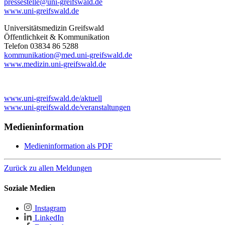
pressestelle
@uni-greifswald
.de
www.uni-greifswald.de
Universitätsmedizin Greifswald
Öffentlichkeit & Kommunikation
Telefon 03834 86 5288
kommunikation
@med.uni-greifswald
.de
www.medizin.uni-greifswald.de
www.uni-greifswald.de/aktuell
www.uni-greifswald.de/veranstaltungen
Medieninformation
Medieninformation als PDF
Zurück zu allen Meldungen
Soziale Medien
Instagram
LinkedIn