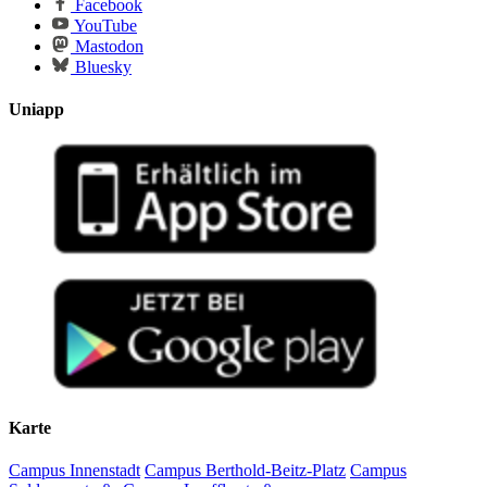
Facebook
YouTube
Mastodon
Bluesky
Uniapp
Karte
Campus Innenstadt
Campus Berthold-Beitz-Platz
Campus