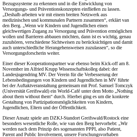
Bezugssysteme zu erkennen und in die Entwicklung von
Versorgungs- und Präventionskonzepten einfließen zu lassen.
„Deshalb arbeiten wir mit einem breiten Netzwerk aus
medizinischen und kommunalen Partnern zusammen“, erklärt van
den Berg. „Wenn wir Kindern und Jugendlichen einen
gleichwertigen Zugang zu Versorgung und Prävention ermöglichen
wollen und Barrieren abbauen möchten, dann ist es wichtig, genau
zuzuhören, verschiedene Sichtweisen zu berücksichtigen und damit
auch unterschiedliche Herangehensweisen zuzulassen“, so die
Versorgungsforscherin weiter.
Einer dieser Kooperationspartner war ebenso beim Kick-off am 8.
November im Alfried Krupp Wissenschaftskolleg dabei: der
Landesjugendring MV. Der Verein für die Verbesserung der
Lebensbedingungen von Kindern und Jugendlichen in MV führte
bei der Auftaktveranstaltung gemeinsam mit Prof. Samuel Tomczyk
(Universität Greifswald) ein World-Café unter dem Motto „Nothing
about them without them“ durch. Hierbei ging es um die konkrete
Gestaltung von Partizipationsmöglichkeiten von Kindern,
Jugendlichen, Eltern und der Öffentlichkeit.
Dieser Ansatz spiele am DZKJ-Standort Greifswald/Rostock eine
besonders wesentliche Rolle, wie van den Berg hervorhebt: „Wir
werden nach dem Prinzip des sogenannten PPPI, also Patient,
Parent and Public Involvement, unsere Forschungsvorhaben