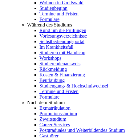
Wohnen in Greifswald
Studienbeginn
Termine und Fristen
Formulare
Während des Studiums
Rund um die Prüfungen
Vorlesungsverzeichnisse
Selbstbedienungsportal
Im Krankheitsfall
Studieren mit Handicap
Workshops
Studierendenausweis
Rückmeldung
Kosten & Finanzierung
Beurlaubung
Studiengang- & Hochschulwechsel
Termine und Fristen
Formulare
Nach dem Studium
Exmatrikulation
Promotionsstudium
Zweitstudium
Career Services
Postgraduales und Weiterbildendes Studium
Gasthörer