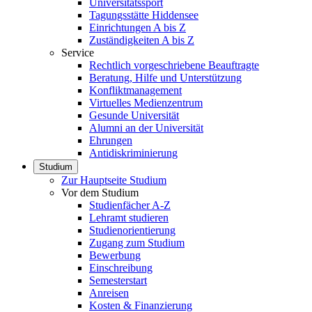
Universitätssport
Tagungsstätte Hiddensee
Einrichtungen A bis Z
Zuständigkeiten A bis Z
Service
Rechtlich vorgeschriebene Beauftragte
Beratung, Hilfe und Unterstützung
Konfliktmanagement
Virtuelles Medienzentrum
Gesunde Universität
Alumni an der Universität
Ehrungen
Antidiskriminierung
Studium
Zur Hauptseite Studium
Vor dem Studium
Studienfächer A-Z
Lehramt studieren
Studienorientierung
Zugang zum Studium
Bewerbung
Einschreibung
Semesterstart
Anreisen
Kosten & Finanzierung