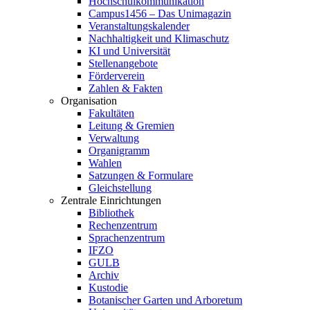
Hochschulkommunikation
Campus1456 – Das Unimagazin
Veranstaltungskalender
Nachhaltigkeit und Klimaschutz
KI und Universität
Stellenangebote
Förderverein
Zahlen & Fakten
Organisation
Fakultäten
Leitung & Gremien
Verwaltung
Organigramm
Wahlen
Satzungen & Formulare
Gleichstellung
Zentrale Einrichtungen
Bibliothek
Rechenzentrum
Sprachenzentrum
IFZO
GULB
Archiv
Kustodie
Botanischer Garten und Arboretum