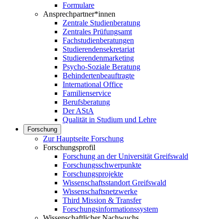
Formulare
Ansprechpartner*innen
Zentrale Studienberatung
Zentrales Prüfungsamt
Fachstudienberatungen
Studierendensekretariat
Studierendenmarketing
Psycho-Soziale Beratung
Behindertenbeauftragte
International Office
Familienservice
Berufsberatung
Der AStA
Qualität in Studium und Lehre
Forschung
Zur Hauptseite Forschung
Forschungsprofil
Forschung an der Universität Greifswald
Forschungsschwerpunkte
Forschungsprojekte
Wissenschaftsstandort Greifswald
Wissenschaftsnetzwerke
Third Mission & Transfer
Forschungsinformationssystem
Wissenschaftlicher Nachwuchs