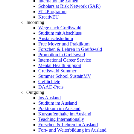
Internationale Zahlen
Scholars at Risk Network (SAR)
FIT-Programm
KreativEU
Incoming
Wege nach Greifswald
Studium mit Abschluss
Austauschstudium
Free Mover und Praktikum
Forschen & Lehren in Greifswald
Promotion in Greifswald
International Career Service
Mental Health Support
Greifswald Summer
Summer School SustainMV
Geflüchtete
DAAD-Preis
Outgoing
Ins Ausland
Studium im Ausland
Praktikum im Ausland
Kurzaufenthalte im Ausland
Teaching Internationally
Forschen & Lehren im Ausland
Fort- und Weiterbildung im Ausland