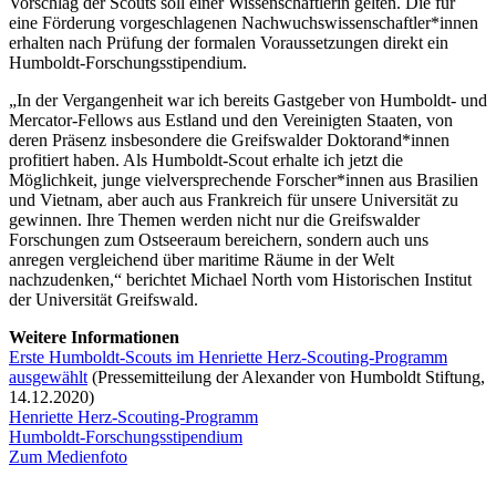
Vorschlag der Scouts soll einer Wissenschaftlerin gelten. Die für
eine Förderung vorgeschlagenen Nachwuchswissenschaftler*innen
erhalten nach Prüfung der formalen Voraussetzungen direkt ein
Humboldt-Forschungsstipendium.
„In der Vergangenheit war ich bereits Gastgeber von Humboldt- und
Mercator-Fellows aus Estland und den Vereinigten Staaten, von
deren Präsenz insbesondere die Greifswalder Doktorand*innen
profitiert haben. Als Humboldt-Scout erhalte ich jetzt die
Möglichkeit, junge vielversprechende Forscher*innen aus Brasilien
und Vietnam, aber auch aus Frankreich für unsere Universität zu
gewinnen. Ihre Themen werden nicht nur die Greifswalder
Forschungen zum Ostseeraum bereichern, sondern auch uns
anregen vergleichend über maritime Räume in der Welt
nachzudenken,“ berichtet Michael North vom Historischen Institut
der Universität Greifswald.
Weitere Informationen
Erste Humboldt-Scouts im Henriette Herz-Scouting-Programm
ausgewählt
(Pressemitteilung der Alexander von Humboldt Stiftung,
14.12.2020)
Henriette Herz-Scouting-Programm
Humboldt-Forschungsstipendium
Zum Medienfoto