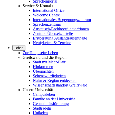
Sprachenportal
Service & Kontakt
International Office
Welcome Centre
Internationales Begegnungszentrum
Sprachenzentrum
Austausch-Fachkoordinator*innen
Zentrale Übersetzerstelle
Erstberatung Auslandsaufenthalte
Neuigkeiten & Termine
Leben
Zur Hauptseite Leben
Greifswald und die Region
Stadt mit Meer-Flair
Hinkommen
Übernachten
Sehenswürdigkeiten
Natur & Region entdecken
Wissenschaftsstandort Greifswald
Unsere Universität
Campusleben
Familie an der Universität
Gesundheitsförderung
Stadtradeln
Uniladen