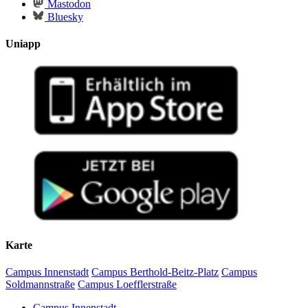
Mastodon
Bluesky
Uniapp
Karte
Campus Innenstadt
Campus Berthold-Beitz-Platz
Campus
Soldmannstraße
Campus Loefflerstraße
Campus Innenstadt