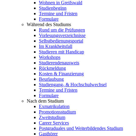
Wohnen in Greifswald
Studienbeginn
Termine und Fristen
Formulare
Während des Studiums
Rund um die Prüfungen
Vorlesungsverzeichnisse
Selbstbedienungsportal
Im Krankheitsfall
Studieren mit Handicap
Workshops
Studierendenausweis
Rückmeldung
Kosten & Finanzierung
Beurlaubung
Studiengang- & Hochschulwechsel
Termine und Fristen
Formulare
Nach dem Studium
Exmatrikulation
Promotionsstudium
Zweitstudium
Career Services
Postgraduales und Weiterbildendes Studium
Gasthörer