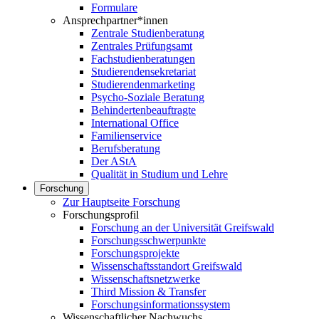
Formulare
Ansprechpartner*innen
Zentrale Studienberatung
Zentrales Prüfungsamt
Fachstudienberatungen
Studierendensekretariat
Studierendenmarketing
Psycho-Soziale Beratung
Behindertenbeauftragte
International Office
Familienservice
Berufsberatung
Der AStA
Qualität in Studium und Lehre
Forschung
Zur Hauptseite Forschung
Forschungsprofil
Forschung an der Universität Greifswald
Forschungsschwerpunkte
Forschungsprojekte
Wissenschaftsstandort Greifswald
Wissenschaftsnetzwerke
Third Mission & Transfer
Forschungsinformationssystem
Wissenschaftlicher Nachwuchs