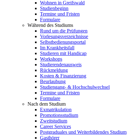
Wohnen in Greifswald
Studienbeginn
Termine und Fristen
Formulare
Während des Studiums
Rund um die Prüfungen
Vorlesungsverzeichnisse
Selbstbedienungsportal
Im Krankheitsfall
Studieren mit Handicap
Workshops
Studierendenausweis
Rückmeldung
Kosten & Finanzierung
Beurlaubung
Studiengang- & Hochschulwechsel
Termine und Fristen
Formulare
Nach dem Studium
Exmatrikulation
Promotionsstudium
Zweitstudium
Career Services
Postgraduales und Weiterbildendes Studium
Gasthörer