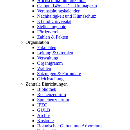
Hochschulkommunikation
Campus1456 – Das Unimagazin
Veranstaltungskalender
Nachhaltigkeit und Klimaschutz
KI und Universität
Stellenangebote
Förderverein
Zahlen & Fakten
Organisation
Fakultäten
Leitung & Gremien
Verwaltung
Organigramm
Wahlen
Satzungen & Formulare
Gleichstellung
Zentrale Einrichtungen
Bibliothek
Rechenzentrum
Sprachenzentrum
IFZO
GULB
Archiv
Kustodie
Botanischer Garten und Arboretum