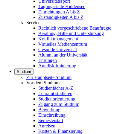
Universitätssport
Tagungsstätte Hiddensee
Einrichtungen A bis Z
Zuständigkeiten A bis Z
Service
Rechtlich vorgeschriebene Beauftragte
Beratung, Hilfe und Unterstützung
Konfliktmanagement
Virtuelles Medienzentrum
Gesunde Universität
Alumni an der Universität
Ehrungen
Antidiskriminierung
Studium
Zur Hauptseite Studium
Vor dem Studium
Studienfächer A-Z
Lehramt studieren
Studienorientierung
Zugang zum Studium
Bewerbung
Einschreibung
Semesterstart
Anreisen
Kosten & Finanzierung