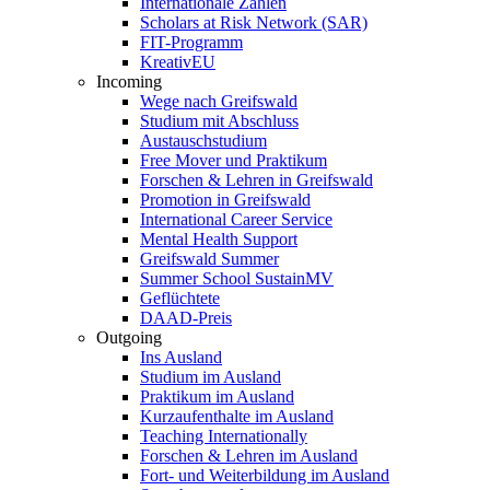
Internationale Zahlen
Scholars at Risk Network (SAR)
FIT-Programm
KreativEU
Incoming
Wege nach Greifswald
Studium mit Abschluss
Austauschstudium
Free Mover und Praktikum
Forschen & Lehren in Greifswald
Promotion in Greifswald
International Career Service
Mental Health Support
Greifswald Summer
Summer School SustainMV
Geflüchtete
DAAD-Preis
Outgoing
Ins Ausland
Studium im Ausland
Praktikum im Ausland
Kurzaufenthalte im Ausland
Teaching Internationally
Forschen & Lehren im Ausland
Fort- und Weiterbildung im Ausland