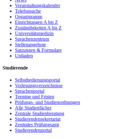
Veranstaltungskalender
Telefonsuche
Organigramm
Einrichtungen A bis Z
Zuständigkeiten A bis Z
Universitätsmedizin
Sprachenzentrum
Stellenangebote
Satzungen & Formulare
Uniladen
Studierende
Selbstbedienungsportal
Vorlesungsverzeichnisse
Sprachenportal
Termine und Fristen
Prüfungs- und Studienordnungen
Alle Studienfächer
Zentrale Studienberatung
Studierendensekretariat
Zentrales Prüfungsamt
Studierendenportal