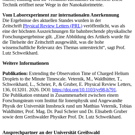
Technik eröffnet neue Wege in der Nanokalorimetrie.
Vom Laborexperiment zur internationalen Anerkennung
Die Ergebnisse des aktuellen Standes wurden in der
Zeitschrift
Physical Review Letters (PRL)
veröffentlicht, was als
eine der höchsten Auszeichnungen für bahnbrechende physikalische
Forschungsergebnisse gilt. „Eine Abbildung des Artikels wurde für
die Titelseite der Zeitschrift ausgewählt, was die hohe
wissenschaftliche Relevanz des Themas unterstreicht“, sagt Prof.
Lutz Schweikhard.
Weitere Informationen
Publikation:
Extending the Observation Time of Charged Helium
Droplets to the Minute Timescale. Veternik, M., Waldhütter, T.,
Schweikhard, L., Scheier, P., & Gruber, E. Physical Review Letters,
136, 013201. 2026. DOI:
https://doi.org/10.1103/yr98-h791
.
Die Publikation entstand in Zusammenarbeit zwischen einem
Forschungsteam vom Institut für Ionenphysik und Angewandte
Physik der Universität Innsbruck rund um Matthias Veternik, Tobias
Waldhütter, Prof. Mag. Dr. Paul Scheier und Dr. Elisabeth Gruber
sowie dem Greifswalder Physiker Prof. Dr. Lutz Schweikhard.
Ansprechpartner an der Universität Greifswald