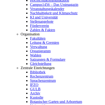
Hochschulkommunikation
Campus1456 – Das Unimagazin
Veranstaltungskalender
Nachhaltigkeit und Klimaschutz
KI und Universität
Stellenangebote
Förderverein
Zahlen & Fakten
Organisation
Fakultäten
Leitung & Gremien
Verwaltung
Organigramm
Wahlen
Satzungen & Formulare
Gleichstellung
Zentrale Einrichtungen
Bibliothek
Rechenzentrum
Sprachenzentrum
IFZO
GULB
Archiv
Kustodie
Botanischer Garten und Arboretum