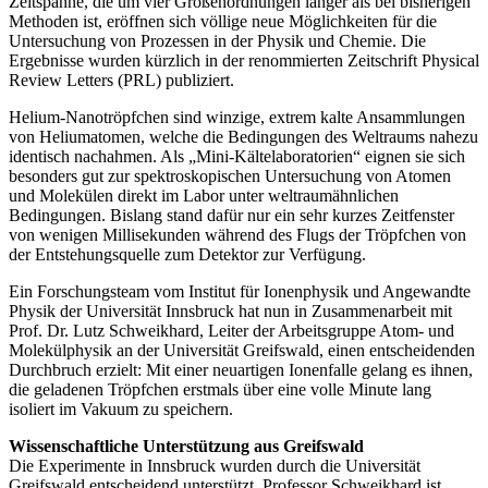
Zeitspanne, die um vier Größenordnungen länger als bei bisherigen
Methoden ist, eröffnen sich völlige neue Möglichkeiten für die
Untersuchung von Prozessen in der Physik und Chemie. Die
Ergebnisse wurden kürzlich in der renommierten Zeitschrift Physical
Review Letters (PRL) publiziert.
Helium-Nanotröpfchen sind winzige, extrem kalte Ansammlungen
von Heliumatomen, welche die Bedingungen des Weltraums nahezu
identisch nachahmen. Als „Mini-Kältelaboratorien“ eignen sie sich
besonders gut zur spektroskopischen Untersuchung von Atomen
und Molekülen direkt im Labor unter weltraumähnlichen
Bedingungen. Bislang stand dafür nur ein sehr kurzes Zeitfenster
von wenigen Millisekunden während des Flugs der Tröpfchen von
der Entstehungsquelle zum Detektor zur Verfügung.
Ein Forschungsteam vom Institut für Ionenphysik und Angewandte
Physik der Universität Innsbruck hat nun in Zusammenarbeit mit
Prof. Dr. Lutz Schweikhard, Leiter der Arbeitsgruppe Atom- und
Molekülphysik an der Universität Greifswald, einen entscheidenden
Durchbruch erzielt: Mit einer neuartigen Ionenfalle gelang es ihnen,
die geladenen Tröpfchen erstmals über eine volle Minute lang
isoliert im Vakuum zu speichern.
Wissenschaftliche Unterstützung aus Greifswald
Die Experimente in Innsbruck wurden durch die Universität
Greifswald entscheidend unterstützt. Professor Schweikhard ist