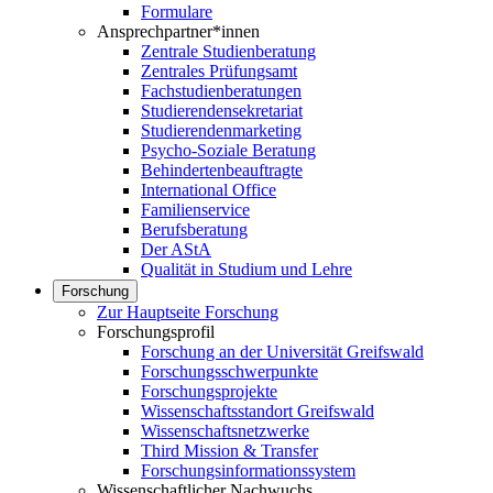
Formulare
Ansprechpartner*innen
Zentrale Studienberatung
Zentrales Prüfungsamt
Fachstudienberatungen
Studierendensekretariat
Studierendenmarketing
Psycho-Soziale Beratung
Behindertenbeauftragte
International Office
Familienservice
Berufsberatung
Der AStA
Qualität in Studium und Lehre
Forschung
Zur Hauptseite Forschung
Forschungsprofil
Forschung an der Universität Greifswald
Forschungsschwerpunkte
Forschungsprojekte
Wissenschaftsstandort Greifswald
Wissenschaftsnetzwerke
Third Mission & Transfer
Forschungsinformationssystem
Wissenschaftlicher Nachwuchs