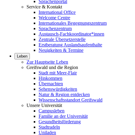
Sprachenportal
Service & Kontakt
International Office
Welcome Centre
Internationales Begegnungszentrum
Sprachenzentrum
Austausch-Fachkoordinator*innen
Zentrale Übersetzerstelle
Erstberatung Auslandsaufenthalte
Neuigkeiten & Termine
Leben
Zur Hauptseite Leben
Greifswald und die Region
Stadt mit Meer-Flair
Hinkommen
Übernachten
Sehenswürdigkeiten
Natur & Region entdecken
Wissenschaftsstandort Greifswald
Unsere Universität
Campusleben
Familie an der Universität
Gesundheitsförderung
Stadtradeln
Uniladen