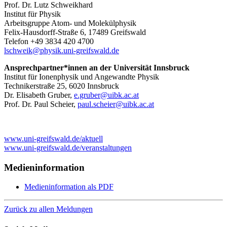
Prof. Dr. Lutz Schweikhard
Institut für Physik
Arbeitsgruppe Atom- und Molekülphysik
Felix-Hausdorff-Straße 6, 17489 Greifswald
Telefon +49 3834 420 4700
lschweik
@physik.uni-greifswald
.de
Ansprechpartner*innen an der Universität Innsbruck
Institut für Ionenphysik und Angewandte Physik
Technikerstraße 25, 6020 Innsbruck
Dr. Elisabeth Gruber,
e.gruber
@uibk.ac
.at
Prof. Dr. Paul Scheier,
paul.scheier
@uibk.ac
.at
www.uni-greifswald.de/aktuell
www.uni-greifswald.de/veranstaltungen
Medieninformation
Medieninformation als PDF
Zurück zu allen Meldungen