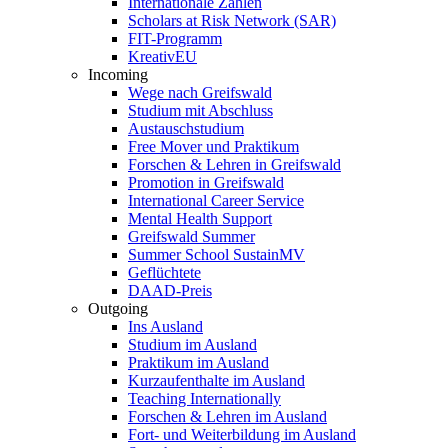
Internationale Zahlen
Scholars at Risk Network (SAR)
FIT-Programm
KreativEU
Incoming
Wege nach Greifswald
Studium mit Abschluss
Austauschstudium
Free Mover und Praktikum
Forschen & Lehren in Greifswald
Promotion in Greifswald
International Career Service
Mental Health Support
Greifswald Summer
Summer School SustainMV
Geflüchtete
DAAD-Preis
Outgoing
Ins Ausland
Studium im Ausland
Praktikum im Ausland
Kurzaufenthalte im Ausland
Teaching Internationally
Forschen & Lehren im Ausland
Fort- und Weiterbildung im Ausland