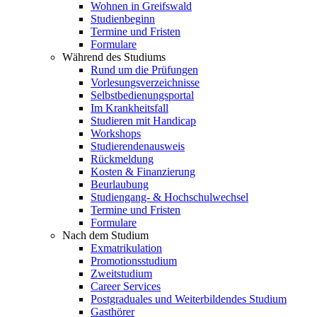
Wohnen in Greifswald
Studienbeginn
Termine und Fristen
Formulare
Während des Studiums
Rund um die Prüfungen
Vorlesungsverzeichnisse
Selbstbedienungsportal
Im Krankheitsfall
Studieren mit Handicap
Workshops
Studierendenausweis
Rückmeldung
Kosten & Finanzierung
Beurlaubung
Studiengang- & Hochschulwechsel
Termine und Fristen
Formulare
Nach dem Studium
Exmatrikulation
Promotionsstudium
Zweitstudium
Career Services
Postgraduales und Weiterbildendes Studium
Gasthörer