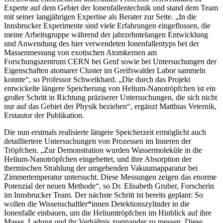
Experte auf dem Gebiet der Ionenfallentechnik und stand dem Team
mit seiner langjährigen Expertise als Berater zur Seite. „In die
Innsbrucker Experimente sind viele Erfahrungen eingeflossen, die
meine Arbeitsgruppe während der jahrzehntelangen Entwicklung
und Anwendung des hier verwendeten Ionenfallentyps bei der
Massenmessung von exotischen Atomkernen am
Forschungszentrum CERN bei Genf sowie bei Untersuchungen der
Eigenschaften atomarer Cluster im Greifswalder Labor sammeln
konnte“, so Professor Schweikhard. „Die durch das Projekt
entwickelte längere Speicherung von Helium-Nanotröpfchen ist ein
großer Schritt in Richtung präziserer Untersuchungen, die sich nicht
nur auf das Gebiet der Physik beziehen“, ergänzt Matthias Veternik,
Erstautor der Publikation.
Die nun erstmals realisierte längere Speicherzeit ermöglicht auch
detailliertere Untersuchungen von Prozessen im Inneren der
Tröpfchen. „Zur Demonstration wurden Wassermoleküle in die
Helium-Nanotröpfchen eingebettet, und ihre Absorption der
thermischen Strahlung der umgebenden Vakuumapparatur bei
Zimmertemperatur untersucht. Diese Messungen zeigen das enorme
Potenzial der neuen Methode“, so Dr. Elisabeth Gruber, Forscherin
im Innsbrucker Team. Der nächste Schritt ist bereits geplant: So
wollen die Wissenschaftler*innen Detektionszylinder in die
Ionenfalle einbauen, um die Heliumtröpfchen im Hinblick auf ihre
Masse, Ladung und ihr Verhältnis zueinander zu messen. Diese