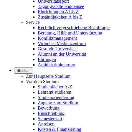
Universitätssport
Tagungsstätte Hiddensee
Einrichtungen A bis Z
Zuständigkeiten A bis Z
Service
Rechtlich vorgeschriebene Beauftragte
Beratung, Hilfe und Unterstützung
Konfliktmanagement
Virtuelles Medienzentrum
Gesunde Universität
Alumni an der Universität
Ehrungen
Antidiskriminierung
Studium
Zur Hauptseite Studium
Vor dem Studium
Studienfächer A-Z
Lehramt studieren
Studienorientierung
Zugang zum Studium
Bewerbung
Einschreibung
Semesterstart
Anreisen
Kosten & Finanzierung