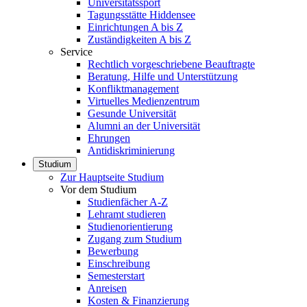
Universitätssport
Tagungsstätte Hiddensee
Einrichtungen A bis Z
Zuständigkeiten A bis Z
Service
Rechtlich vorgeschriebene Beauftragte
Beratung, Hilfe und Unterstützung
Konfliktmanagement
Virtuelles Medienzentrum
Gesunde Universität
Alumni an der Universität
Ehrungen
Antidiskriminierung
Studium
Zur Hauptseite Studium
Vor dem Studium
Studienfächer A-Z
Lehramt studieren
Studienorientierung
Zugang zum Studium
Bewerbung
Einschreibung
Semesterstart
Anreisen
Kosten & Finanzierung