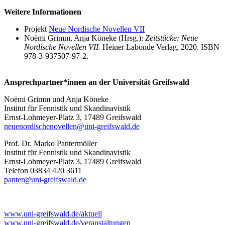
Weitere Informationen
Projekt
Neue Nordische Novellen VII
Noëmi Grimm, Anja Köneke (Hrsg.):
Zeitstücke: Neue
Nordische Novellen VII.
Heiner Labonde Verlag, 2020. ISBN
978-3-937507-97-2.
Ansprechpartner*innen an der Universität Greifswald
Noëmi Grimm und Anja Köneke
Institut für Fennistik und Skandinavistik
Ernst-Lohmeyer-Platz 3, 17489 Greifswald
neuenordischenovellen
@uni-greifswald
.de
Prof. Dr. Marko Pantermöller
Institut für Fennistik und Skandinavistik
Ernst-Lohmeyer-Platz 3, 17489 Greifswald
Telefon 03834 420 3611
panter
@uni-greifswald
.de
www.uni-greifswald.de/aktuell
www.uni-greifswald.de/veranstaltungen