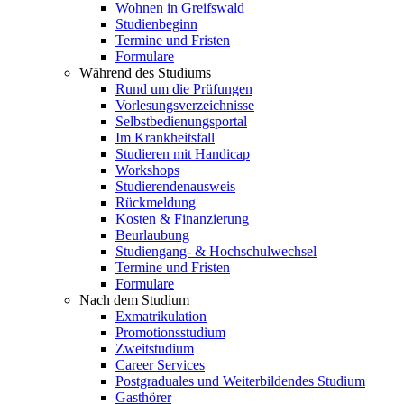
Wohnen in Greifswald
Studienbeginn
Termine und Fristen
Formulare
Während des Studiums
Rund um die Prüfungen
Vorlesungsverzeichnisse
Selbstbedienungsportal
Im Krankheitsfall
Studieren mit Handicap
Workshops
Studierendenausweis
Rückmeldung
Kosten & Finanzierung
Beurlaubung
Studiengang- & Hochschulwechsel
Termine und Fristen
Formulare
Nach dem Studium
Exmatrikulation
Promotionsstudium
Zweitstudium
Career Services
Postgraduales und Weiterbildendes Studium
Gasthörer