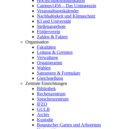
Hochschulkommunikation
Campus1456 – Das Unimagazin
Veranstaltungskalender
Nachhaltigkeit und Klimaschutz
KI und Universität
Stellenangebote
Förderverein
Zahlen & Fakten
Organisation
Fakultäten
Leitung & Gremien
Verwaltung
Organigramm
Wahlen
Satzungen & Formulare
Gleichstellung
Zentrale Einrichtungen
Bibliothek
Rechenzentrum
Sprachenzentrum
IFZO
GULB
Archiv
Kustodie
Botanischer Garten und Arboretum