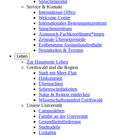
Sprachenportal
Service & Kontakt
International Office
Welcome Centre
Internationales Begegnungszentrum
Sprachenzentrum
Austausch-Fachkoordinator*innen
Zentrale Übersetzerstelle
Erstberatung Auslandsaufenthalte
Neuigkeiten & Termine
Leben
Zur Hauptseite Leben
Greifswald und die Region
Stadt mit Meer-Flair
Hinkommen
Übernachten
Sehenswürdigkeiten
Natur & Region entdecken
Wissenschaftsstandort Greifswald
Unsere Universität
Campusleben
Familie an der Universität
Gesundheitsförderung
Stadtradeln
Uniladen