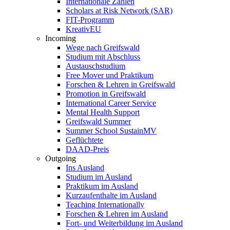
Internationale Zahlen
Scholars at Risk Network (SAR)
FIT-Programm
KreativEU
Incoming
Wege nach Greifswald
Studium mit Abschluss
Austauschstudium
Free Mover und Praktikum
Forschen & Lehren in Greifswald
Promotion in Greifswald
International Career Service
Mental Health Support
Greifswald Summer
Summer School SustainMV
Geflüchtete
DAAD-Preis
Outgoing
Ins Ausland
Studium im Ausland
Praktikum im Ausland
Kurzaufenthalte im Ausland
Teaching Internationally
Forschen & Lehren im Ausland
Fort- und Weiterbildung im Ausland