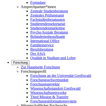
Formulare
Ansprechpartner*innen
Zentrale Studienberatung
Zentrales Prüfungsamt
Fachstudienberatungen
Studierendensekretariat
Studierendenmarketing
Psycho-Soziale Beratung
Behindertenbeauftragte
International Office
Familienservice
Berufsberatung
Der AStA
Qualität in Studium und Lehre
Forschung
Zur Hauptseite Forschung
Forschungsprofil
Forschung an der Universität Greifswald
Forschungsschwerpunkte
Forschungsprojekte
Wissenschaftsstandort Greifswald
Wissenschaftsnetzwerke
Third Mission & Transfer
Forschungsinformationssystem
Wissenschaftlicher Nachwuchs