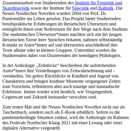
Zusammenarbeit von Studierenden des
Instituts für Fennistik und
Skandinavistik
sowie der Institute für
Slawistik
und
Baltistik
. Die
Neuen Nordischen Novellen wurden 2004 von Prof. Dr.
Pantermöller ins Leben gerufen. Das Projekt bietet Studierenden
berufspraktische Erfahrungen im literarischen Übersetzen und
ermöglicht ihnen erste Referenzen für ihre Wege nach dem Studium.
Die studentischen Übersetzer*innen machten sich mit der jungen
literarischen Szene ihrer Sprachen bekannt, nahmen selbstständig
Kontakt zu Autor*innen auf und übersetzten anschließend ihre
Texte alleine oder in kleinen Gruppen. Unterstützt wurden die
Studierenden dabei von Dozierenden der beteiligten Philologien.
In der Anthologie „Zeitstücke“ beschreiben die aufstrebenden
Autor*innen ihre Vorstellungen von Zeitwahrnehmung und -
verständnis. Sie geben Rückblicke in Kindheit und Jugend von
Charakteren und bringen kostbare Momente vergangener Zeiten
zum Vorschein, reflektieren aber auch traurige und traumatische
Erlebnisse. Immer wieder wird deutlich, wie Vergangenheit,
Gegenwart und Zukunft ineinander verwoben sind.
Zum ersten Mal sind die Neuen Nordischen Novellen nicht nur als
Taschenbuch, sondern auch als E-Book erhältlich. Sofern es die
pandemiebedingte Situation zulässt, wird die Anthologie im Rahmen
des Festivals Nordischer Klang 2021 mit einer Lesung oder einer
digitalen Alternative vorgestellt.