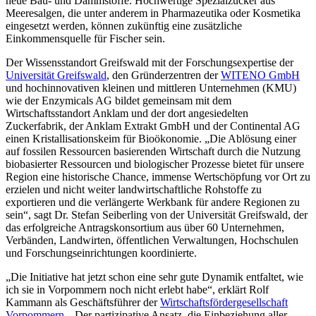
neue Bau- und Dämmstoffe. Hochwertige Spezialzucker aus
Meeresalgen, die unter anderem in Pharmazeutika oder Kosmetika
eingesetzt werden, können zukünftig eine zusätzliche
Einkommensquelle für Fischer sein.
Der Wissensstandort Greifswald mit der Forschungsexpertise der
Universität Greifswald
, den Gründerzentren der
WITENO GmbH
und hochinnovativen kleinen und mittleren Unternehmen (KMU)
wie der Enzymicals AG bildet gemeinsam mit dem
Wirtschaftsstandort Anklam und der dort angesiedelten
Zuckerfabrik, der Anklam Extrakt GmbH und der Continental AG
einen Kristallisationskeim für Bioökonomie. „Die Ablösung einer
auf fossilen Ressourcen basierenden Wirtschaft durch die Nutzung
biobasierter Ressourcen und biologischer Prozesse bietet für unsere
Region eine historische Chance, immense Wertschöpfung vor Ort zu
erzielen und nicht weiter landwirtschaftliche Rohstoffe zu
exportieren und die verlängerte Werkbank für andere Regionen zu
sein“, sagt Dr. Stefan Seiberling von der Universität Greifswald, der
das erfolgreiche Antragskonsortium aus über 60 Unternehmen,
Verbänden, Landwirten, öffentlichen Verwaltungen, Hochschulen
und Forschungseinrichtungen koordinierte.
„Die Initiative hat jetzt schon eine sehr gute Dynamik entfaltet, wie
ich sie in Vorpommern noch nicht erlebt habe“, erklärt Rolf
Kammann als Geschäftsführer der
Wirtschaftsfördergesellschaft
Vorpommern
. „Der partizipative Ansatz, die Einbeziehung aller