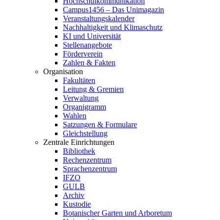
Hochschulkommunikation
Campus1456 – Das Unimagazin
Veranstaltungskalender
Nachhaltigkeit und Klimaschutz
KI und Universität
Stellenangebote
Förderverein
Zahlen & Fakten
Organisation
Fakultäten
Leitung & Gremien
Verwaltung
Organigramm
Wahlen
Satzungen & Formulare
Gleichstellung
Zentrale Einrichtungen
Bibliothek
Rechenzentrum
Sprachenzentrum
IFZO
GULB
Archiv
Kustodie
Botanischer Garten und Arboretum