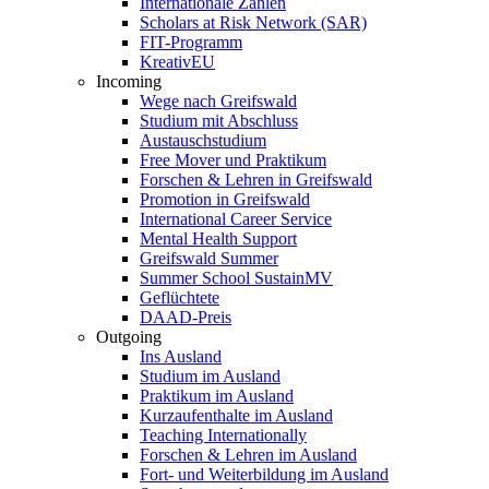
Internationale Zahlen
Scholars at Risk Network (SAR)
FIT-Programm
KreativEU
Incoming
Wege nach Greifswald
Studium mit Abschluss
Austauschstudium
Free Mover und Praktikum
Forschen & Lehren in Greifswald
Promotion in Greifswald
International Career Service
Mental Health Support
Greifswald Summer
Summer School SustainMV
Geflüchtete
DAAD-Preis
Outgoing
Ins Ausland
Studium im Ausland
Praktikum im Ausland
Kurzaufenthalte im Ausland
Teaching Internationally
Forschen & Lehren im Ausland
Fort- und Weiterbildung im Ausland