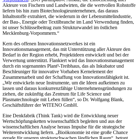
Akteure von Fischern und Landwirten, die die wertvollen Rohstoffe
liefern bis hin zum Biotechnologieunternehmen, das daraus
Inhaltsstoffe extrahiert, die wiederum in der Lebensmittelindustrie,
der Bau-, Energie oder Textilbranche im Land Verwendung finden,
ist unser Schlüsselbeitrag zum Strukturwandel im östlichen
Mecklenburg-Vorpommern.“
Kern des offenen Innovationsnetzwerkes ist ein
Innovationsmanagement, das mit Unterstützung aller Akteure den
Bedarf in der Region erhebt, Projektideen entwickelt und bei der
Verwertung unterstützt. Flankiert wird das Innovationsmanagement
durch ein sogenanntes Plant³-Treibhaus, das als Inkubator und
Beschleuniger für innovative Vorhaben Kernelement der
Zusammenarbeit und der Schaffung von Innovationsfähigkeit ist.
„Wir entwickeln neue Instrumente, um die Ideen aufkeimen zu
lassen und daraus konkurrenzfähige Unternehmensgründungen zu
ziehen, die zukünftig das Zentrum für Life Science und
Plasmatechnologie mit Leben füllen“, so Dr. Wolfgang Blank,
Geschäftsführer der WITENO GmbH.
Eine Denkfabrik (Think Tank) wird die Entwicklung neuer
Wertschöpfungsketten wissenschaftlich begleiten und aus der
wissenschaftlichen Analyse heraus Impulse für die strategische
Weiterentwicklung liefern. „Bioökonomie ist eine große Chance
gerade für unseren strukturschwachen ländlichen Raum“, betont