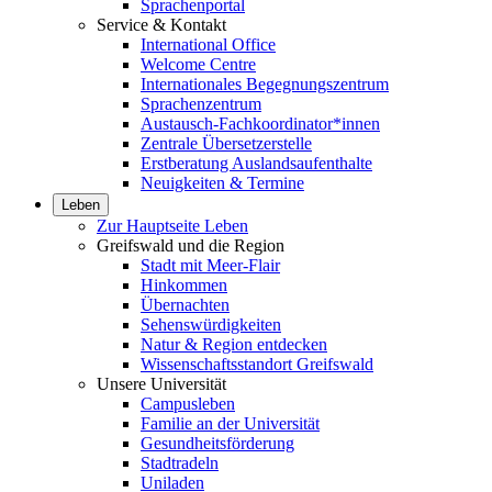
Sprachenportal
Service & Kontakt
International Office
Welcome Centre
Internationales Begegnungszentrum
Sprachenzentrum
Austausch-Fachkoordinator*innen
Zentrale Übersetzerstelle
Erstberatung Auslandsaufenthalte
Neuigkeiten & Termine
Leben
Zur Hauptseite Leben
Greifswald und die Region
Stadt mit Meer-Flair
Hinkommen
Übernachten
Sehenswürdigkeiten
Natur & Region entdecken
Wissenschaftsstandort Greifswald
Unsere Universität
Campusleben
Familie an der Universität
Gesundheitsförderung
Stadtradeln
Uniladen