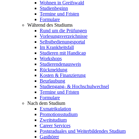
Wohnen in Greifswald
Studienbeginn
Termine und Fristen
Formulare
Während des Studiums
Rund um die Prüfungen
Vorlesungsverzeichnisse
Selbstbedienungsportal
Im Krankheitsfall
Studieren mit Handicap
Workshops
Studierendenausweis
Rückmeldung
Kosten & Finanzierung
Beurlaubung
Studiengang- & Hochschulwechsel
Termine und Fristen
Formulare
Nach dem Studium
Exmatrikulation
Promotionsstudium
Zweitstudium
Career Services
Postgraduales und Weiterbildendes Studium
Gasthörer