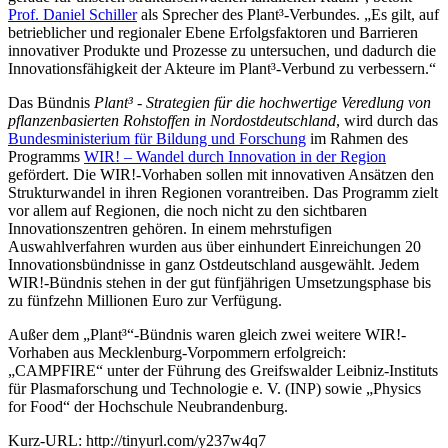
Prof. Daniel Schiller
als Sprecher des Plant³-Verbundes. „Es gilt, auf
betrieblicher und regionaler Ebene Erfolgsfaktoren und Barrieren
innovativer Produkte und Prozesse zu untersuchen, und dadurch die
Innovationsfähigkeit der Akteure im Plant³-Verbund zu verbessern.“
Das Bündnis
Plant³ - Strategien für die hochwertige Veredlung von
pflanzenbasierten Rohstoffen in Nordostdeutschland
, wird durch das
Bundesministerium für Bildung und Forschung
im Rahmen des
Programms
WIR! – Wandel durch Innovation in der Region
gefördert. Die WIR!-Vorhaben sollen mit innovativen Ansätzen den
Strukturwandel in ihren Regionen vorantreiben. Das Programm zielt
vor allem auf Regionen, die noch nicht zu den sichtbaren
Innovationszentren gehören. In einem mehrstufigen
Auswahlverfahren wurden aus über einhundert Einreichungen 20
Innovationsbündnisse in ganz Ostdeutschland ausgewählt. Jedem
WIR!-Bündnis stehen in der gut fünfjährigen Umsetzungsphase bis
zu fünfzehn Millionen Euro zur Verfügung.
Außer dem „Plant³“-Bündnis waren gleich zwei weitere WIR!-
Vorhaben aus Mecklenburg-Vorpommern erfolgreich:
„CAMPFIRE“ unter der Führung des Greifswalder Leibniz-Instituts
für Plasmaforschung und Technologie e. V. (INP) sowie „Physics
for Food“ der Hochschule Neubrandenburg.
Kurz-URL: http://tinyurl.com/y237w4q7