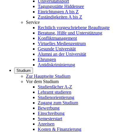
Universitätssport
Tagungsstätte Hiddensee
Einrichtungen A bis Z
Zuständigkeiten A bis Z
Service
Rechtlich vorgeschriebene Beauftragte
Beratung, Hilfe und Unterstützung
Konfliktmanagement
Virtuelles Medienzentrum
Gesunde Universität
Alumni an der Universität
Ehrungen
Antidiskriminierung
Studium
Zur Hauptseite Studium
Vor dem Studium
Studienfächer A-Z
Lehramt studieren
Studienorientierung
Zugang zum Studium
Bewerbung
Einschreibung
Semesterstart
Anreisen
Kosten & Finanzierung