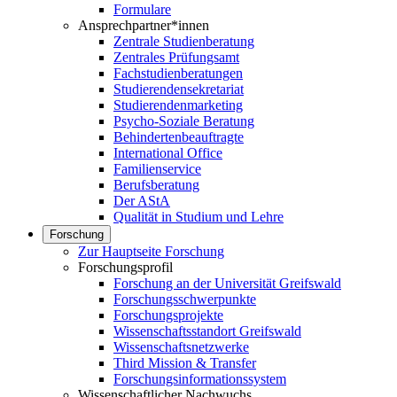
Formulare
Ansprechpartner*innen
Zentrale Studienberatung
Zentrales Prüfungsamt
Fachstudienberatungen
Studierendensekretariat
Studierendenmarketing
Psycho-Soziale Beratung
Behindertenbeauftragte
International Office
Familienservice
Berufsberatung
Der AStA
Qualität in Studium und Lehre
Forschung
Zur Hauptseite Forschung
Forschungsprofil
Forschung an der Universität Greifswald
Forschungsschwerpunkte
Forschungsprojekte
Wissenschaftsstandort Greifswald
Wissenschaftsnetzwerke
Third Mission & Transfer
Forschungsinformationssystem
Wissenschaftlicher Nachwuchs