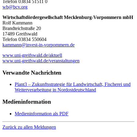
Telefon 03834 51511 0
wb
@bcv
.org
Wirtschaftsfördergesellschaft Mecklenburg-Vorpommern mbH
Rolf Kammann
Brandteichstraße 20
17489 Greifswald
Telefon 03834 550604
kammann
@invest-in-vorpommern
.de
www.uni-greifswald.de/aktuell
www.uni-greifswald.de/veranstaltungen
Verwandte Nachrichten
Plant3 – Zukunftsstrategie für Landwirtschaft, Fischerei und
Weiterverarbeitung in Nordostdeutschland
Medieninformation
Medieninformation als PDF
Zurück zu allen Meldungen