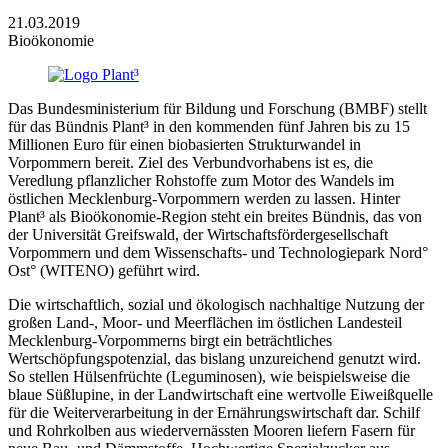
21.03.2019
Bioökonomie
Das Bundesministerium für Bildung und Forschung (BMBF) stellt
für das Bündnis Plant³ in den kommenden fünf Jahren bis zu 15
Millionen Euro für einen biobasierten Strukturwandel in
Vorpommern bereit. Ziel des Verbundvorhabens ist es, die
Veredlung pflanzlicher Rohstoffe zum Motor des Wandels im
östlichen Mecklenburg-Vorpommern werden zu lassen. Hinter
Plant³ als Bioökonomie-Region steht ein breites Bündnis, das von
der Universität Greifswald, der Wirtschaftsfördergesellschaft
Vorpommern und dem Wissenschafts- und Technologiepark Nord°
Ost° (WITENO) geführt wird.
Die wirtschaftlich, sozial und ökologisch nachhaltige Nutzung der
großen Land-, Moor- und Meerflächen im östlichen Landesteil
Mecklenburg-Vorpommerns birgt ein beträchtliches
Wertschöpfungspotenzial, das bislang unzureichend genutzt wird.
So stellen Hülsenfrüchte (Leguminosen), wie beispielsweise die
blaue Süßlupine, in der Landwirtschaft eine wertvolle Eiweißquelle
für die Weiterverarbeitung in der Ernährungswirtschaft dar. Schilf
und Rohrkolben aus wiedervernässten Mooren liefern Fasern für