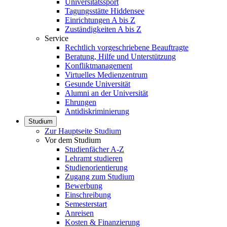
Universitätssport
Tagungsstätte Hiddensee
Einrichtungen A bis Z
Zuständigkeiten A bis Z
Service
Rechtlich vorgeschriebene Beauftragte
Beratung, Hilfe und Unterstützung
Konfliktmanagement
Virtuelles Medienzentrum
Gesunde Universität
Alumni an der Universität
Ehrungen
Antidiskriminierung
Studium
Zur Hauptseite Studium
Vor dem Studium
Studienfächer A-Z
Lehramt studieren
Studienorientierung
Zugang zum Studium
Bewerbung
Einschreibung
Semesterstart
Anreisen
Kosten & Finanzierung