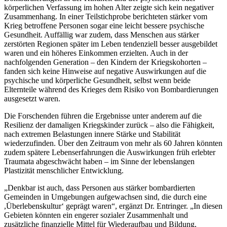
körperlichen Verfassung im hohen Alter zeigte sich kein negativer
Zusammenhang. In einer Teilstichprobe berichteten stärker vom
Krieg betroffene Personen sogar eine leicht bessere psychische
Gesundheit. Auffällig war zudem, dass Menschen aus stärker
zerstörten Regionen später im Leben tendenziell besser ausgebildet
waren und ein höheres Einkommen erzielten. Auch in der
nachfolgenden Generation – den Kindern der Kriegskohorten –
fanden sich keine Hinweise auf negative Auswirkungen auf die
psychische und körperliche Gesundheit, selbst wenn beide
Elternteile während des Krieges dem Risiko von Bombardierungen
ausgesetzt waren.
Die Forschenden führen die Ergebnisse unter anderem auf die
Resilienz der damaligen Kriegskinder zurück – also die Fähigkeit,
nach extremen Belastungen innere Stärke und Stabilität
wiederzufinden. Über den Zeitraum von mehr als 60 Jahren könnten
zudem spätere Lebenserfahrungen die Auswirkungen früh erlebter
Traumata abgeschwächt haben – im Sinne der lebenslangen
Plastizität menschlicher Entwicklung.
„Denkbar ist auch, dass Personen aus stärker bombardierten
Gemeinden in Umgebungen aufgewachsen sind, die durch eine
,Überlebenskultur‘ geprägt waren“, ergänzt Dr. Entringer. „In diesen
Gebieten könnten ein engerer sozialer Zusammenhalt und
zusätzliche finanzielle Mittel für Wiederaufbau und Bildung,