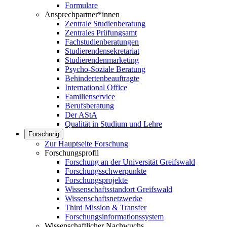
Formulare
Ansprechpartner*innen
Zentrale Studienberatung
Zentrales Prüfungsamt
Fachstudienberatungen
Studierendensekretariat
Studierendenmarketing
Psycho-Soziale Beratung
Behindertenbeauftragte
International Office
Familienservice
Berufsberatung
Der AStA
Qualität in Studium und Lehre
Forschung
Zur Hauptseite Forschung
Forschungsprofil
Forschung an der Universität Greifswald
Forschungsschwerpunkte
Forschungsprojekte
Wissenschaftsstandort Greifswald
Wissenschaftsnetzwerke
Third Mission & Transfer
Forschungsinformationssystem
Wissenschaftlicher Nachwuchs