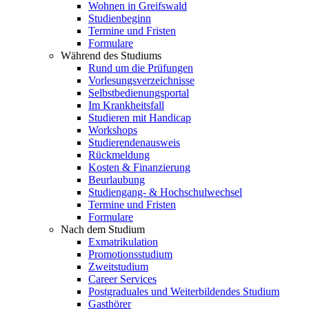
Wohnen in Greifswald
Studienbeginn
Termine und Fristen
Formulare
Während des Studiums
Rund um die Prüfungen
Vorlesungsverzeichnisse
Selbstbedienungsportal
Im Krankheitsfall
Studieren mit Handicap
Workshops
Studierendenausweis
Rückmeldung
Kosten & Finanzierung
Beurlaubung
Studiengang- & Hochschulwechsel
Termine und Fristen
Formulare
Nach dem Studium
Exmatrikulation
Promotionsstudium
Zweitstudium
Career Services
Postgraduales und Weiterbildendes Studium
Gasthörer