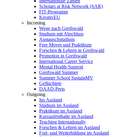
Internationale Zahlen
Scholars at Risk Network (SAR)
FIT-Programm
KreativEU
Incoming
Wege nach Greifswald
Studium mit Abschluss
Austauschstudium
Free Mover und Praktikum
Forschen & Lehren in Greifswald
Promotion in Greifswald
International Career Service
Mental Health Support
Greifswald Summer
Summer School SustainMV
Geflüchtete
DAAD-Preis
Outgoing
Ins Ausland
Studium im Ausland
Praktikum im Ausland
Kurzaufenthalte im Ausland
Teaching Internationally
Forschen & Lehren im Ausland
Fort- und Weiterbildung im Ausland