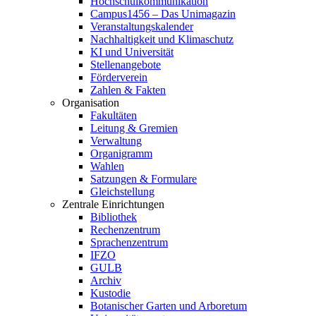
Hochschulkommunikation
Campus1456 – Das Unimagazin
Veranstaltungskalender
Nachhaltigkeit und Klimaschutz
KI und Universität
Stellenangebote
Förderverein
Zahlen & Fakten
Organisation
Fakultäten
Leitung & Gremien
Verwaltung
Organigramm
Wahlen
Satzungen & Formulare
Gleichstellung
Zentrale Einrichtungen
Bibliothek
Rechenzentrum
Sprachenzentrum
IFZO
GULB
Archiv
Kustodie
Botanischer Garten und Arboretum