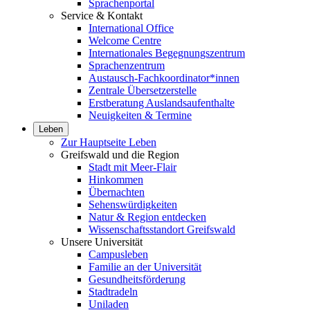
Sprachenportal
Service & Kontakt
International Office
Welcome Centre
Internationales Begegnungszentrum
Sprachenzentrum
Austausch-Fachkoordinator*innen
Zentrale Übersetzerstelle
Erstberatung Auslandsaufenthalte
Neuigkeiten & Termine
Leben
Zur Hauptseite Leben
Greifswald und die Region
Stadt mit Meer-Flair
Hinkommen
Übernachten
Sehenswürdigkeiten
Natur & Region entdecken
Wissenschaftsstandort Greifswald
Unsere Universität
Campusleben
Familie an der Universität
Gesundheitsförderung
Stadtradeln
Uniladen