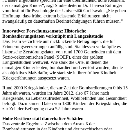
„Unsere Ergebnisse sprechen für eine überraschend hohe Resilienz
der damaligen Kinder“, sagt Studienleiterin Dr. Theresa Entringer
vom Institut für Psychologie der Universität Greifswald. „Sie geben
Hoffnung, dass frühe, extrem belastende Erfahrungen nicht
zwangsläufig zu dauerhaften Beeinträchtigungen führen müssen.“
Innovativer Forschungsansatz: Historische
Bombadierungsdaten verknüpft mit Langzeitstudie
Das Team verzichtete auf rückblickende Befragungen, die für
Erinnerungsverzerrungen anfällig sind. Stattdessen verknüpfte es
historische Zerstörungsdaten von rund 1700 Gemeinden mit dem
Sozio-oekonomischen Panel (SOEP), einer der größten
Langzeitstudien weltweit. Wie stark die Orte, in denen die
damaligen Kinder lebten, bombardiert und zerstört wurden, diente
als objektives Maß dafür, wie stark sie in ihrer frühen Kindheit
Kriegserfahrungen ausgesetzt waren.
Rund 2000 Kriegskinder, die zur Zeit der Bombardierungen 0 bis 15
Jahre alt waren, wurden im Jahre 2012, also 67 Jahre nach
Kriegsende, zu Lebenszufriedenheit, Wohlbefinden und Gesundheit
befragt. Dazu kamen Daten von 1800 Kindern der Kriegskinder, die
zur Zeit der Befragung etwa 52 Jahre waren.
Hohe Resilienz statt dauerhafter Schäden
Das zentrale Ergebnis: Zwischen dem Ausmaß der
Bombardierungen in der Kindheit und der psychischen oder