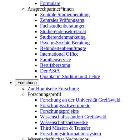
Formulare
Ansprechpartner*innen
Zentrale Studienberatung
Zentrales Prüfungsamt
Fachstudienberatungen
Studierendensekretariat
Studierendenmarketing
Psycho-Soziale Beratung
Behindertenbeauftragte
International Office
Familienservice
Berufsberatung
Der AStA
Qualität in Studium und Lehre
Forschung
Zur Hauptseite Forschung
Forschungsprofil
Forschung an der Universität Greifswald
Forschungsschwerpunkte
Forschungsprojekte
Wissenschaftsstandort Greifswald
Wissenschaftsnetzwerke
Third Mission & Transfer
Forschungsinformationssystem
Wissenschaftlicher Nachwuchs