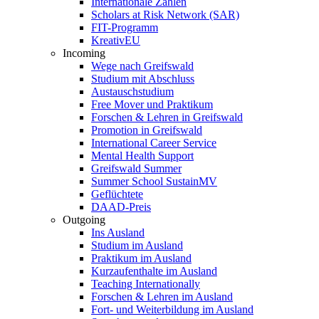
Internationale Zahlen
Scholars at Risk Network (SAR)
FIT-Programm
KreativEU
Incoming
Wege nach Greifswald
Studium mit Abschluss
Austauschstudium
Free Mover und Praktikum
Forschen & Lehren in Greifswald
Promotion in Greifswald
International Career Service
Mental Health Support
Greifswald Summer
Summer School SustainMV
Geflüchtete
DAAD-Preis
Outgoing
Ins Ausland
Studium im Ausland
Praktikum im Ausland
Kurzaufenthalte im Ausland
Teaching Internationally
Forschen & Lehren im Ausland
Fort- und Weiterbildung im Ausland