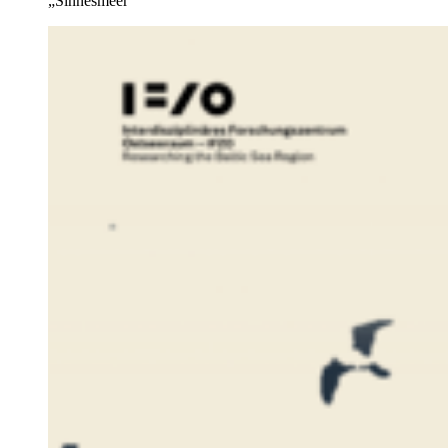
„Sinnesmeer“