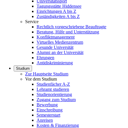
Universitätssport
Tagungsstätte Hiddensee
Einrichtungen A bis Z
Zuständigkeiten A bis Z
Service
Rechtlich vorgeschriebene Beauftragte
Beratung, Hilfe und Unterstützung
Konfliktmanagement
Virtuelles Medienzentrum
Gesunde Universität
Alumni an der Universität
Ehrungen
Antidiskriminierung
Studium
Zur Hauptseite Studium
Vor dem Studium
Studienfächer A-Z
Lehramt studieren
Studienorientierung
Zugang zum Studium
Bewerbung
Einschreibung
Semesterstart
Anreisen
Kosten & Finanzierung