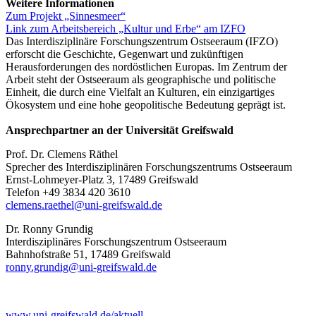
Weitere Informationen
Zum Projekt „Sinnesmeer“
Link zum Arbeitsbereich „Kultur und Erbe“ am IZFO
Das Interdisziplinäre Forschungszentrum Ostseeraum (IFZO)
erforscht die Geschichte, Gegenwart und zukünftigen
Herausforderungen des nordöstlichen Europas. Im Zentrum der
Arbeit steht der Ostseeraum als geographische und politische
Einheit, die durch eine Vielfalt an Kulturen, ein einzigartiges
Ökosystem und eine hohe geopolitische Bedeutung geprägt ist.
Ansprechpartner an der Universität Greifswald
Prof. Dr. Clemens Räthel
Sprecher des Interdisziplinären Forschungszentrums Ostseeraum
Ernst-Lohmeyer-Platz 3, 17489 Greifswald
Telefon +49 3834 420 3610
clemens.raethel
@uni-greifswald
.de
Dr. Ronny Grundig
Interdisziplinäres Forschungszentrum Ostseeraum
Bahnhofstraße 51, 17489 Greifswald
ronny.grundig
@uni-greifswald
.de
www.uni-greifswald.de/aktuell