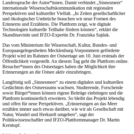
Landessprache der Autor*innen. Damit verbindet „Sinnesmeer“
internationale Wissenschaftskommunikation mit regionalen
Perspektiven und kultureller Vielfalt. „In Zeiten gesellschaftlicher
und ökologischer Umbrüche brauchen wir neue Formen des
Erinnerns und Erzählens. Die Plattform zeigt, wie digitale
Technologien kulturelle Teilhabe fördern können“, erklärt die
Skandinavistin und IFZO-Expertin Dr. Franziska Sajdak.
Das vom Ministerium für Wissenschaft, Kultur, Bundes- und
Europaangelegenheiten Mecklenburg-Vorpommern geförderte
Projekt wird im Rahmen der Ostseetage am 10. Juni erstmals der
Öffentlichkeit vorgestellt. An diesem Tag geht die Plattform online.
Besucher*innen des Ostseetages haben die Möglichkeit ihre
Erinnerungen an die Ostsee aktiv einzubringen.
Langfristig soll „Sinnesmeer“ zu einem digitalen und kulturellen
Gedächtnis des Ostseeraums wachsen. Studierende, Forschende
sowie Bürger*innen können eigene Beiträge einbringen und die
Plattform kontinuierlich erweitern. So bleibt das Projekt lebendig
und offen für neue Perspektiven. „Erinnerungen an das Meer
erzählen immer auch etwas darüber, wie wir als Gesellschaft mit
Natur, Wandel und Herkunft umgehen“, sagt der
Politikwissenschaftler und IFZO-Plattformmanager Dr. Martin
Kerntopf.