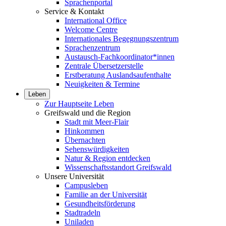
Sprachenportal
Service & Kontakt
International Office
Welcome Centre
Internationales Begegnungszentrum
Sprachenzentrum
Austausch-Fachkoordinator*innen
Zentrale Übersetzerstelle
Erstberatung Auslandsaufenthalte
Neuigkeiten & Termine
Leben
Zur Hauptseite Leben
Greifswald und die Region
Stadt mit Meer-Flair
Hinkommen
Übernachten
Sehenswürdigkeiten
Natur & Region entdecken
Wissenschaftsstandort Greifswald
Unsere Universität
Campusleben
Familie an der Universität
Gesundheitsförderung
Stadtradeln
Uniladen