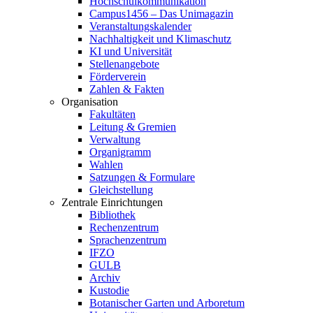
Hochschulkommunikation
Campus1456 – Das Unimagazin
Veranstaltungskalender
Nachhaltigkeit und Klimaschutz
KI und Universität
Stellenangebote
Förderverein
Zahlen & Fakten
Organisation
Fakultäten
Leitung & Gremien
Verwaltung
Organigramm
Wahlen
Satzungen & Formulare
Gleichstellung
Zentrale Einrichtungen
Bibliothek
Rechenzentrum
Sprachenzentrum
IFZO
GULB
Archiv
Kustodie
Botanischer Garten und Arboretum