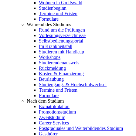
Wohnen in Greifswald
Studienbeginn
Termine und Fristen
Formulare
Während des Studiums
Rund um die Prüfungen
Vorlesungsverzeichnisse
Selbstbedienungsportal
Im Krankheitsfall
Studieren mit Handicap
Workshops
Studierendenausweis
Rückmeldung
Kosten & Finanzierung
Beurlaubung
Studiengang- & Hochschulwechsel
Termine und Fristen
Formulare
Nach dem Studium
Exmatrikulation
Promotionsstudium
Zweitstudium
Career Services
Postgraduales und Weiterbildendes Studium
Gasthörer