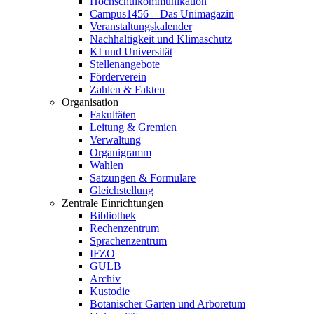
Hochschulkommunikation
Campus1456 – Das Unimagazin
Veranstaltungskalender
Nachhaltigkeit und Klimaschutz
KI und Universität
Stellenangebote
Förderverein
Zahlen & Fakten
Organisation
Fakultäten
Leitung & Gremien
Verwaltung
Organigramm
Wahlen
Satzungen & Formulare
Gleichstellung
Zentrale Einrichtungen
Bibliothek
Rechenzentrum
Sprachenzentrum
IFZO
GULB
Archiv
Kustodie
Botanischer Garten und Arboretum