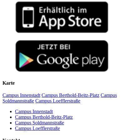
Karte
Campus Innenstadt
Campus Berthold-Beitz-Platz
Campus
Soldmannstraße
Campus Loefflerstraße
Campus Innenstadt
Campus Berthold-Beitz-Platz
Campus Soldmannstraße
Campus Loefflerstraße