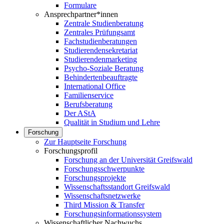
Formulare
Ansprechpartner*innen
Zentrale Studienberatung
Zentrales Prüfungsamt
Fachstudienberatungen
Studierendensekretariat
Studierendenmarketing
Psycho-Soziale Beratung
Behindertenbeauftragte
International Office
Familienservice
Berufsberatung
Der AStA
Qualität in Studium und Lehre
Forschung
Zur Hauptseite Forschung
Forschungsprofil
Forschung an der Universität Greifswald
Forschungsschwerpunkte
Forschungsprojekte
Wissenschaftsstandort Greifswald
Wissenschaftsnetzwerke
Third Mission & Transfer
Forschungsinformationssystem
Wissenschaftlicher Nachwuchs