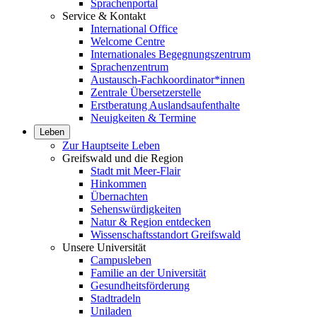
Sprachenportal
Service & Kontakt
International Office
Welcome Centre
Internationales Begegnungszentrum
Sprachenzentrum
Austausch-Fachkoordinator*innen
Zentrale Übersetzerstelle
Erstberatung Auslandsaufenthalte
Neuigkeiten & Termine
Leben
Zur Hauptseite Leben
Greifswald und die Region
Stadt mit Meer-Flair
Hinkommen
Übernachten
Sehenswürdigkeiten
Natur & Region entdecken
Wissenschaftsstandort Greifswald
Unsere Universität
Campusleben
Familie an der Universität
Gesundheitsförderung
Stadtradeln
Uniladen