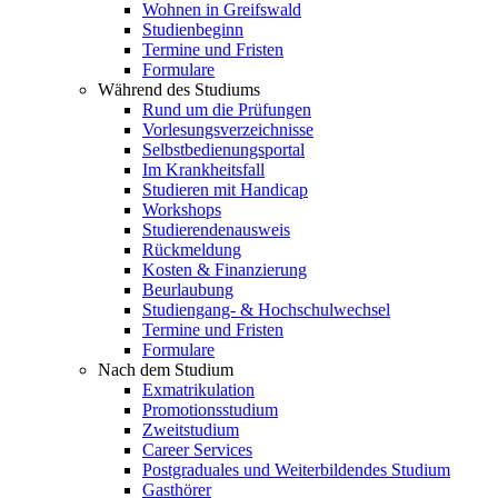
Wohnen in Greifswald
Studienbeginn
Termine und Fristen
Formulare
Während des Studiums
Rund um die Prüfungen
Vorlesungsverzeichnisse
Selbstbedienungsportal
Im Krankheitsfall
Studieren mit Handicap
Workshops
Studierendenausweis
Rückmeldung
Kosten & Finanzierung
Beurlaubung
Studiengang- & Hochschulwechsel
Termine und Fristen
Formulare
Nach dem Studium
Exmatrikulation
Promotionsstudium
Zweitstudium
Career Services
Postgraduales und Weiterbildendes Studium
Gasthörer