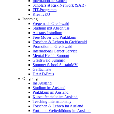
Internationale Zahlen
Scholars at Risk Network (SAR)
FIT-Programm
KreativEU
Incoming
Wege nach Greifswald
Studium mit Abschluss
Austauschstudium
Free Mover und Praktikum
Forschen & Lehren in Greifswald
Promotion in Greifswald
International Career Service
Mental Health Support
Greifswald Summer
Summer School SustainMV
Geflüchtete
DAAD-Preis
Outgoing
Ins Ausland
Studium im Ausland
Praktikum im Ausland
Kurzaufenthalte im Ausland
Teaching Internationally
Forschen & Lehren im Ausland
Fort- und Weiterbildung im Ausland