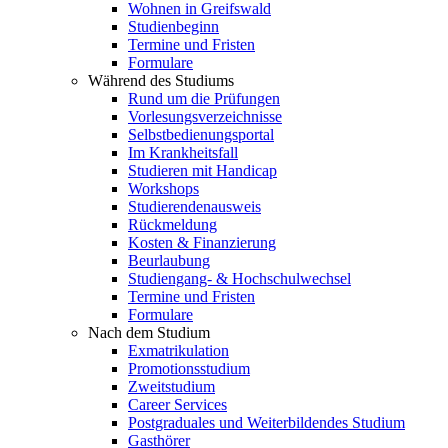
Wohnen in Greifswald
Studienbeginn
Termine und Fristen
Formulare
Während des Studiums
Rund um die Prüfungen
Vorlesungsverzeichnisse
Selbstbedienungsportal
Im Krankheitsfall
Studieren mit Handicap
Workshops
Studierendenausweis
Rückmeldung
Kosten & Finanzierung
Beurlaubung
Studiengang- & Hochschulwechsel
Termine und Fristen
Formulare
Nach dem Studium
Exmatrikulation
Promotionsstudium
Zweitstudium
Career Services
Postgraduales und Weiterbildendes Studium
Gasthörer