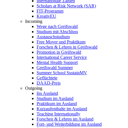
Internationale Zahlen
Scholars at Risk Network (SAR)
FIT-Programm
KreativEU
Incoming
Wege nach Greifswald
Studium mit Abschluss
Austauschstudium
Free Mover und Praktikum
Forschen & Lehren in Greifswald
Promotion in Greifswald
International Career Service
Mental Health Support
Greifswald Summer
Summer School SustainMV
Geflüchtete
DAAD-Preis
Outgoing
Ins Ausland
Studium im Ausland
Praktikum im Ausland
Kurzaufenthalte im Ausland
Teaching Internationally
Forschen & Lehren im Ausland
Fort- und Weiterbildung im Ausland