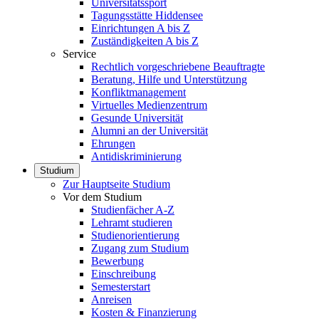
Universitätssport
Tagungsstätte Hiddensee
Einrichtungen A bis Z
Zuständigkeiten A bis Z
Service
Rechtlich vorgeschriebene Beauftragte
Beratung, Hilfe und Unterstützung
Konfliktmanagement
Virtuelles Medienzentrum
Gesunde Universität
Alumni an der Universität
Ehrungen
Antidiskriminierung
Studium
Zur Hauptseite Studium
Vor dem Studium
Studienfächer A-Z
Lehramt studieren
Studienorientierung
Zugang zum Studium
Bewerbung
Einschreibung
Semesterstart
Anreisen
Kosten & Finanzierung