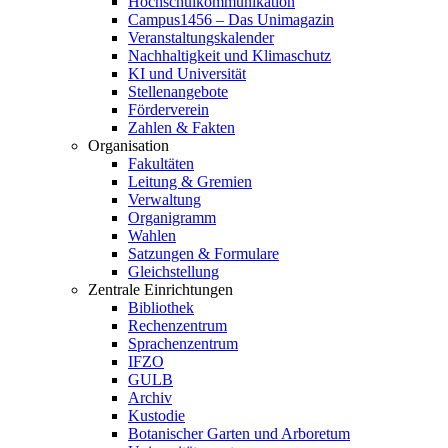
Hochschulkommunikation
Campus1456 – Das Unimagazin
Veranstaltungskalender
Nachhaltigkeit und Klimaschutz
KI und Universität
Stellenangebote
Förderverein
Zahlen & Fakten
Organisation
Fakultäten
Leitung & Gremien
Verwaltung
Organigramm
Wahlen
Satzungen & Formulare
Gleichstellung
Zentrale Einrichtungen
Bibliothek
Rechenzentrum
Sprachenzentrum
IFZO
GULB
Archiv
Kustodie
Botanischer Garten und Arboretum