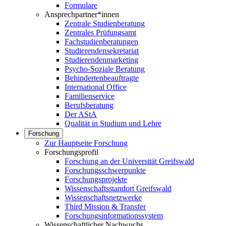
Formulare
Ansprechpartner*innen
Zentrale Studienberatung
Zentrales Prüfungsamt
Fachstudienberatungen
Studierendensekretariat
Studierendenmarketing
Psycho-Soziale Beratung
Behindertenbeauftragte
International Office
Familienservice
Berufsberatung
Der AStA
Qualität in Studium und Lehre
Forschung
Zur Hauptseite Forschung
Forschungsprofil
Forschung an der Universität Greifswald
Forschungsschwerpunkte
Forschungsprojekte
Wissenschaftsstandort Greifswald
Wissenschaftsnetzwerke
Third Mission & Transfer
Forschungsinformationssystem
Wissenschaftlicher Nachwuchs