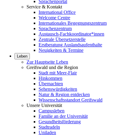
Sprachenportal
Service & Kontakt
International Office
Welcome Centre
Internationales Begegnungszentrum
Sprachenzentrum
Austausch-Fachkoordinator*innen
Zentrale Übersetzerstelle
Erstberatung Auslandsaufenthalte
Neuigkeiten & Termine
Leben
Zur Hauptseite Leben
Greifswald und die Region
Stadt mit Meer-Flair
Hinkommen
Übernachten
Sehenswürdigkeiten
Natur & Region entdecken
Wissenschaftsstandort Greifswald
Unsere Universität
Campusleben
Familie an der Universität
Gesundheitsförderung
Stadtradeln
Uniladen