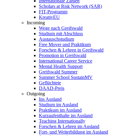
Internationale Zahlen
Scholars at Risk Network (SAR)
FIT-Programm
KreativEU
Incoming
Wege nach Greifswald
Studium mit Abschluss
Austauschstudium
Free Mover und Praktikum
Forschen & Lehren in Greifswald
Promotion in Greifswald
International Career Service
Mental Health Support
Greifswald Summer
Summer School SustainMV
Geflüchtete
DAAD-Preis
Outgoing
Ins Ausland
Studium im Ausland
Praktikum im Ausland
Kurzaufenthalte im Ausland
Teaching Internationally
Forschen & Lehren im Ausland
Fort- und Weiterbildung im Ausland