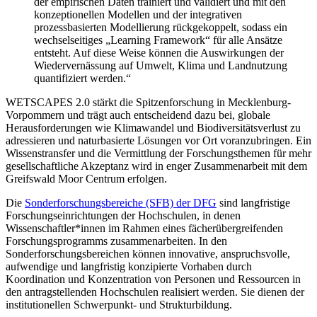
der empirischen Daten trainiert und validiert und mit den
konzeptionellen Modellen und der integrativen
prozessbasierten Modellierung rückgekoppelt, sodass ein
wechselseitiges „Learning Framework“ für alle Ansätze
entsteht. Auf diese Weise können die Auswirkungen der
Wiedervernässung auf Umwelt, Klima und Landnutzung
quantifiziert werden.“
WETSCAPES 2.0 stärkt die Spitzenforschung in Mecklenburg-
Vorpommern und trägt auch entscheidend dazu bei, globale
Herausforderungen wie Klimawandel und Biodiversitätsverlust zu
adressieren und naturbasierte Lösungen vor Ort voranzubringen. Ein
Wissenstransfer und die Vermittlung der Forschungsthemen für mehr
gesellschaftliche Akzeptanz wird in enger Zusammenarbeit mit dem
Greifswald Moor Centrum erfolgen.
Die
Sonderforschungsbereiche (SFB) der DFG
sind langfristige
Forschungseinrichtungen der Hochschulen, in denen
Wissenschaftler*innen im Rahmen eines fächerübergreifenden
Forschungsprogramms zusammenarbeiten. In den
Sonderforschungsbereichen können innovative, anspruchsvolle,
aufwendige und langfristig konzipierte Vorhaben durch
Koordination und Konzentration von Personen und Ressourcen in
den antragstellenden Hochschulen realisiert werden. Sie dienen der
institutionellen Schwerpunkt- und Strukturbildung.