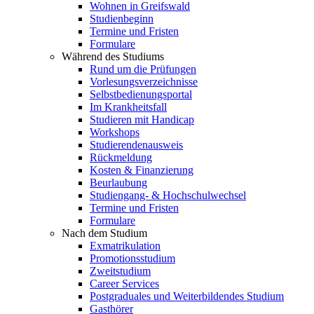
Wohnen in Greifswald
Studienbeginn
Termine und Fristen
Formulare
Während des Studiums
Rund um die Prüfungen
Vorlesungsverzeichnisse
Selbstbedienungsportal
Im Krankheitsfall
Studieren mit Handicap
Workshops
Studierendenausweis
Rückmeldung
Kosten & Finanzierung
Beurlaubung
Studiengang- & Hochschulwechsel
Termine und Fristen
Formulare
Nach dem Studium
Exmatrikulation
Promotionsstudium
Zweitstudium
Career Services
Postgraduales und Weiterbildendes Studium
Gasthörer