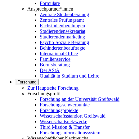
Formulare
Ansprechpartner*innen
Zentrale Studienberatung
Zentrales Prüfungsamt
Fachstudienberatungen
Studierendensekretariat
Studierendenmarketing
Psycho-Soziale Beratung
Behindertenbeauftragte
International Office
Familienservice
Berufsberatung
Der AStA
Qualität in Studium und Lehre
Forschung
Zur Hauptseite Forschung
Forschungsprofil
Forschung an der Universität Greifswald
Forschungsschwerpunkte
Forschungsprojekte
Wissenschaftsstandort Greifswald
Wissenschaftsnetzwerke
Third Mission & Transfer
Forschungsinformationssystem
Wissenschaftlicher Nachwuchs