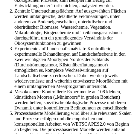
ökologischen Prozesse, zum Beispiel mit Bezug zur
Entwicklung neuer Torfschichten, analysiert werden.
Zentrale Untersuchungsflächen: Auf ausgewählten Flächen
werden umfangreiche, detaillierte Feldmessungen, unter
anderem zu Bodeneigenschaften, unterirdischer und
oberirdischer Biomasse, Wasserchemie, Vegetation,
Mikrobiologie, Biogeochemie und Treibhausgasaustauch
durchgeführt, um ein grundlegendes Verständnis der
Ökosystemfunktionen zu gewinnen.
Experimente auf Landschaftsmaßstab: Kontrollierte,
experimentelle Behandlungen auf Landschaftsebene in den
zwei wichtigsten Moortypen Nordostdeutschlands
(Durchströmungsmoor, Küstenüberflutungsmoor)
ermöglichen es, komplexe Wechselwirkungen auf
Landschaftsebene zu erforschen. Dabei werden jeweils
wiedervernässte und weiterhin entwässerte Moorflächen mit
einem umfangreichen Messprogramm untersucht.
Mesokosmen: Kontrollierte Experimente an 108 kleinen,
künstlichen Mooren („Minimoore“ in großen Bottichen)
werden helfen, spezifische ökologische Prozesse und deren
Dynamik unter kontrollierten Bedingungen zu entschlüsseln.
Prozessbasierte Modellierung wird über alle relevanten Skalen
und Prozesse erfolgen und die empirischen und
konzeptionellen Arbeiten von WETSCAPES2.0 von Beginn
an begleiten. Die prozessbasierten Modelle werden anhand