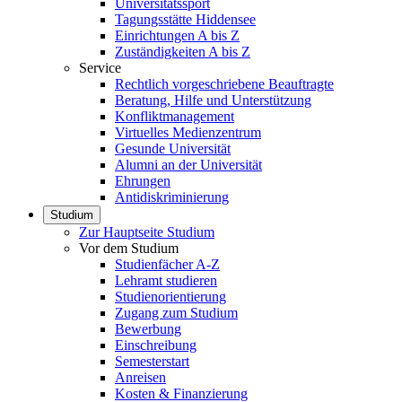
Universitätssport
Tagungsstätte Hiddensee
Einrichtungen A bis Z
Zuständigkeiten A bis Z
Service
Rechtlich vorgeschriebene Beauftragte
Beratung, Hilfe und Unterstützung
Konfliktmanagement
Virtuelles Medienzentrum
Gesunde Universität
Alumni an der Universität
Ehrungen
Antidiskriminierung
Studium
Zur Hauptseite Studium
Vor dem Studium
Studienfächer A-Z
Lehramt studieren
Studienorientierung
Zugang zum Studium
Bewerbung
Einschreibung
Semesterstart
Anreisen
Kosten & Finanzierung