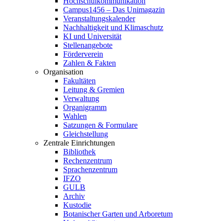
Hochschulkommunikation
Campus1456 – Das Unimagazin
Veranstaltungskalender
Nachhaltigkeit und Klimaschutz
KI und Universität
Stellenangebote
Förderverein
Zahlen & Fakten
Organisation
Fakultäten
Leitung & Gremien
Verwaltung
Organigramm
Wahlen
Satzungen & Formulare
Gleichstellung
Zentrale Einrichtungen
Bibliothek
Rechenzentrum
Sprachenzentrum
IFZO
GULB
Archiv
Kustodie
Botanischer Garten und Arboretum