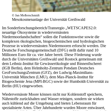
© Jan Meßerschmidt
Mesokosmenanlage der Universität Greifswald
Im Sonderforschungsbereich/Transregio „WETSCAPES2.0:
neuartige Ökosysteme in wiedervernässten
Niedermoorlandschaften“ sollen die Funktionsweise sowie die
komplexen ökologischen, biogeochemischen und hydrologischen
Prozesse in wiedervernässten Niedermooren erforscht werden. Die
Deutsche Forschungsgemeinschaft (DFG) stellt dafür rund 10
Millionen Euro für ca. vier Jahre bereit. Diese Förderung wurde
durch die Universitäten Greifswald und Rostock gemeinsam mit
dem Leibniz-Institut für Gewässerökologie und Binnenfischerei
(IGB Berlin), dem Helmholtz-Zentrum Potsdam Deutsches
GeoForschungsZentrum (GFZ), der Ludwig-Maximilians-
Universität München (LMU), dem Max-Planck-Institut für
Biogeochemie Jena (MPI-BGC) sowie der Humboldt-Universität zu
Berlin (HU) eingeworben.
Wiedervernässte Moore können nicht nur Kohlenstoff speichern,
Nährstoffe zurückhalten und Wasser reinigen, sondern sie wirken
auch kühlend auf die Umgebung und bieten Lebensraum für
spezialisierte Arten. Über Jahrhunderte wurden Moore entwässert,