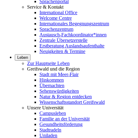
Sprachenportal
Service & Kontakt
International Office
Welcome Centre
Internationales Begegnungszentrum
Sprachenzentrum
Austausch-Fachkoordinator*innen
Zentrale Übersetzerstelle
Erstberatung Auslandsaufenthalte
Neuigkeiten & Termine
Leben
Zur Hauptseite Leben
Greifswald und die Region
Stadt mit Meer-Flair
Hinkommen
Übernachten
Sehenswürdigkeiten
Natur & Region entdecken
Wissenschaftsstandort Greifswald
Unsere Universität
Campusleben
Familie an der Universität
Gesundheitsförderung
Stadtradeln
Uniladen