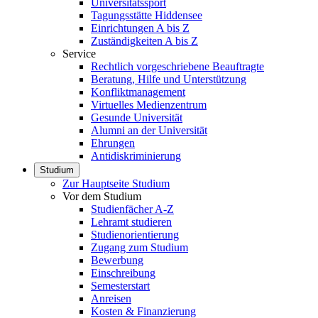
Universitätssport
Tagungsstätte Hiddensee
Einrichtungen A bis Z
Zuständigkeiten A bis Z
Service
Rechtlich vorgeschriebene Beauftragte
Beratung, Hilfe und Unterstützung
Konfliktmanagement
Virtuelles Medienzentrum
Gesunde Universität
Alumni an der Universität
Ehrungen
Antidiskriminierung
Studium
Zur Hauptseite Studium
Vor dem Studium
Studienfächer A-Z
Lehramt studieren
Studienorientierung
Zugang zum Studium
Bewerbung
Einschreibung
Semesterstart
Anreisen
Kosten & Finanzierung