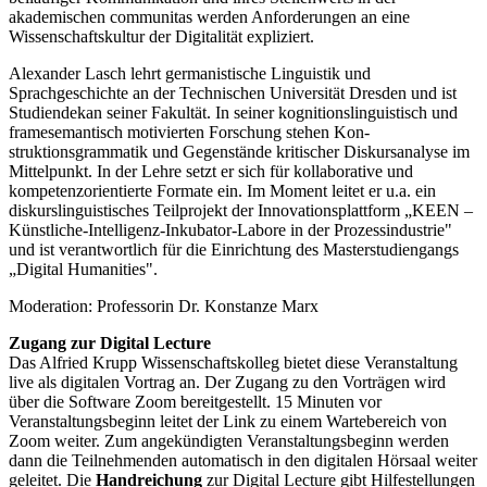
akademischen communitas werden Anforderungen an eine
Wissenschaftskultur der Digitalität expliziert.
Alexander Lasch lehrt germanistische Linguistik und
Sprachgeschichte an der Technischen Universität Dresden und ist
Studiendekan seiner Fakultät. In seiner kognitionslinguistisch und
framesemantisch motivierten Forschung stehen Kon-
struktionsgrammatik und Gegenstände kritischer Diskursanalyse im
Mittelpunkt. In der Lehre setzt er sich für kollaborative und
kompetenzorientierte Formate ein. Im Moment leitet er u.a. ein
diskurslinguistisches Teilprojekt der Innovationsplattform „KEEN –
Künstliche-Intelligenz-Inkubator-Labore in der Prozessindustrie"
und ist verantwortlich für die Einrichtung des Masterstudiengangs
„Digital Humanities".
Moderation: Professorin Dr. Konstanze Marx
Zugang zur Digital Lecture
Das Alfried Krupp Wissenschaftskolleg bietet diese Veranstaltung
live als digitalen Vortrag an. Der Zugang zu den Vorträgen wird
über die Software Zoom bereitgestellt. 15 Minuten vor
Veranstaltungsbeginn leitet der Link zu einem Wartebereich von
Zoom weiter. Zum angekündigten Veranstaltungsbeginn werden
dann die Teilnehmenden automatisch in den digitalen Hörsaal weiter
geleitet. Die
Handreichung
zur Digital Lecture gibt Hilfestellungen