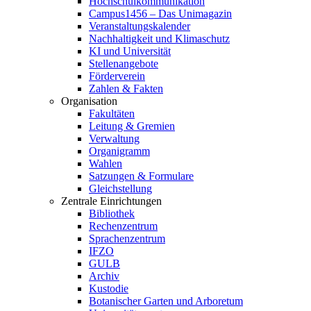
Hochschulkommunikation
Campus1456 – Das Unimagazin
Veranstaltungskalender
Nachhaltigkeit und Klimaschutz
KI und Universität
Stellenangebote
Förderverein
Zahlen & Fakten
Organisation
Fakultäten
Leitung & Gremien
Verwaltung
Organigramm
Wahlen
Satzungen & Formulare
Gleichstellung
Zentrale Einrichtungen
Bibliothek
Rechenzentrum
Sprachenzentrum
IFZO
GULB
Archiv
Kustodie
Botanischer Garten und Arboretum