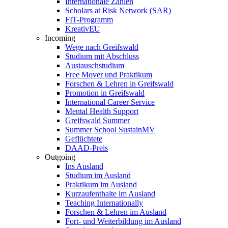
Internationale Zahlen
Scholars at Risk Network (SAR)
FIT-Programm
KreativEU
Incoming
Wege nach Greifswald
Studium mit Abschluss
Austauschstudium
Free Mover und Praktikum
Forschen & Lehren in Greifswald
Promotion in Greifswald
International Career Service
Mental Health Support
Greifswald Summer
Summer School SustainMV
Geflüchtete
DAAD-Preis
Outgoing
Ins Ausland
Studium im Ausland
Praktikum im Ausland
Kurzaufenthalte im Ausland
Teaching Internationally
Forschen & Lehren im Ausland
Fort- und Weiterbildung im Ausland