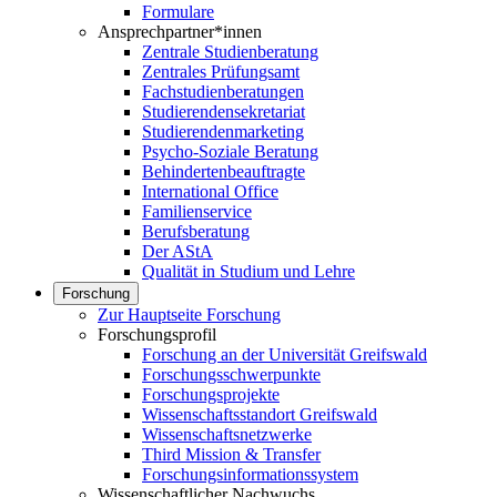
Formulare
Ansprechpartner*innen
Zentrale Studienberatung
Zentrales Prüfungsamt
Fachstudienberatungen
Studierendensekretariat
Studierendenmarketing
Psycho-Soziale Beratung
Behindertenbeauftragte
International Office
Familienservice
Berufsberatung
Der AStA
Qualität in Studium und Lehre
Forschung
Zur Hauptseite Forschung
Forschungsprofil
Forschung an der Universität Greifswald
Forschungsschwerpunkte
Forschungsprojekte
Wissenschaftsstandort Greifswald
Wissenschaftsnetzwerke
Third Mission & Transfer
Forschungsinformationssystem
Wissenschaftlicher Nachwuchs