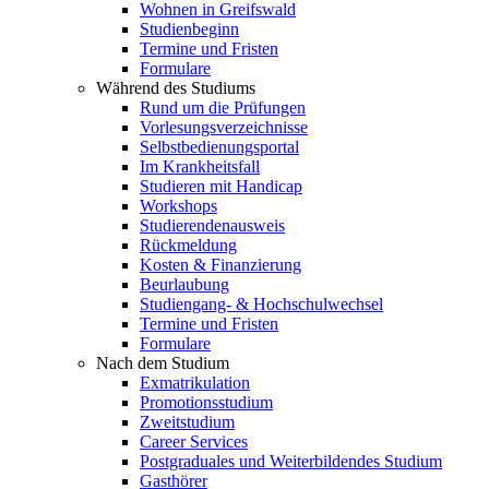
Wohnen in Greifswald
Studienbeginn
Termine und Fristen
Formulare
Während des Studiums
Rund um die Prüfungen
Vorlesungsverzeichnisse
Selbstbedienungsportal
Im Krankheitsfall
Studieren mit Handicap
Workshops
Studierendenausweis
Rückmeldung
Kosten & Finanzierung
Beurlaubung
Studiengang- & Hochschulwechsel
Termine und Fristen
Formulare
Nach dem Studium
Exmatrikulation
Promotionsstudium
Zweitstudium
Career Services
Postgraduales und Weiterbildendes Studium
Gasthörer