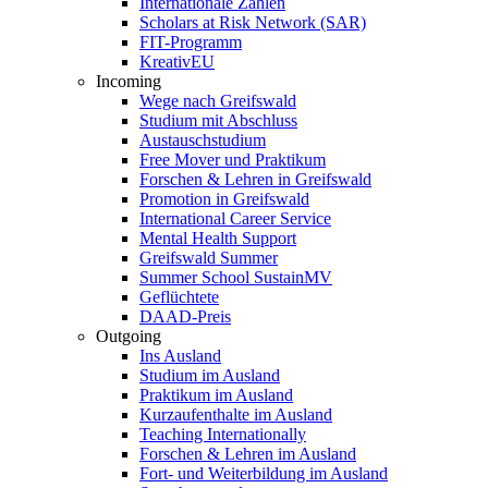
Internationale Zahlen
Scholars at Risk Network (SAR)
FIT-Programm
KreativEU
Incoming
Wege nach Greifswald
Studium mit Abschluss
Austauschstudium
Free Mover und Praktikum
Forschen & Lehren in Greifswald
Promotion in Greifswald
International Career Service
Mental Health Support
Greifswald Summer
Summer School SustainMV
Geflüchtete
DAAD-Preis
Outgoing
Ins Ausland
Studium im Ausland
Praktikum im Ausland
Kurzaufenthalte im Ausland
Teaching Internationally
Forschen & Lehren im Ausland
Fort- und Weiterbildung im Ausland