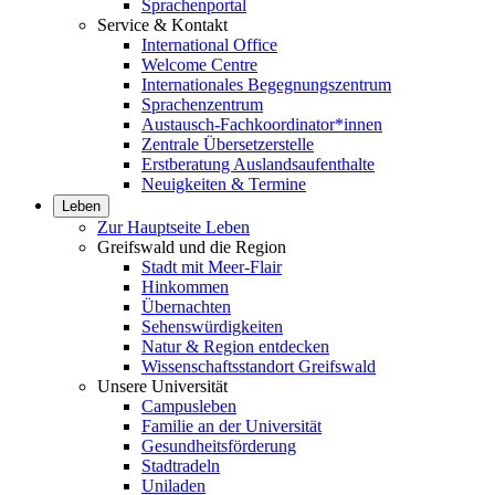
Sprachenportal
Service & Kontakt
International Office
Welcome Centre
Internationales Begegnungszentrum
Sprachenzentrum
Austausch-Fachkoordinator*innen
Zentrale Übersetzerstelle
Erstberatung Auslandsaufenthalte
Neuigkeiten & Termine
Leben
Zur Hauptseite Leben
Greifswald und die Region
Stadt mit Meer-Flair
Hinkommen
Übernachten
Sehenswürdigkeiten
Natur & Region entdecken
Wissenschaftsstandort Greifswald
Unsere Universität
Campusleben
Familie an der Universität
Gesundheitsförderung
Stadtradeln
Uniladen