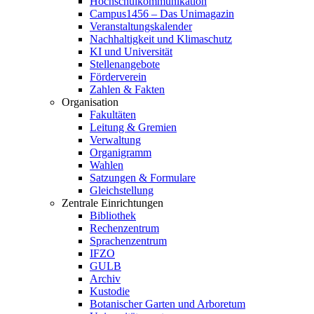
Hochschulkommunikation
Campus1456 – Das Unimagazin
Veranstaltungskalender
Nachhaltigkeit und Klimaschutz
KI und Universität
Stellenangebote
Förderverein
Zahlen & Fakten
Organisation
Fakultäten
Leitung & Gremien
Verwaltung
Organigramm
Wahlen
Satzungen & Formulare
Gleichstellung
Zentrale Einrichtungen
Bibliothek
Rechenzentrum
Sprachenzentrum
IFZO
GULB
Archiv
Kustodie
Botanischer Garten und Arboretum