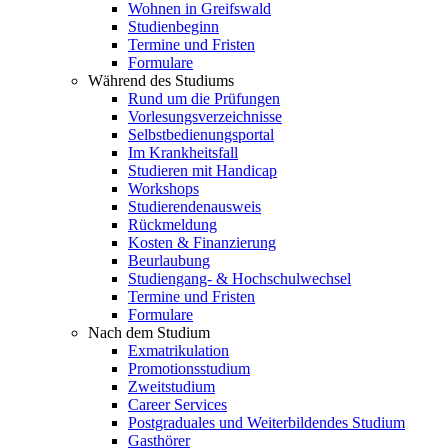
Wohnen in Greifswald
Studienbeginn
Termine und Fristen
Formulare
Während des Studiums
Rund um die Prüfungen
Vorlesungsverzeichnisse
Selbstbedienungsportal
Im Krankheitsfall
Studieren mit Handicap
Workshops
Studierendenausweis
Rückmeldung
Kosten & Finanzierung
Beurlaubung
Studiengang- & Hochschulwechsel
Termine und Fristen
Formulare
Nach dem Studium
Exmatrikulation
Promotionsstudium
Zweitstudium
Career Services
Postgraduales und Weiterbildendes Studium
Gasthörer