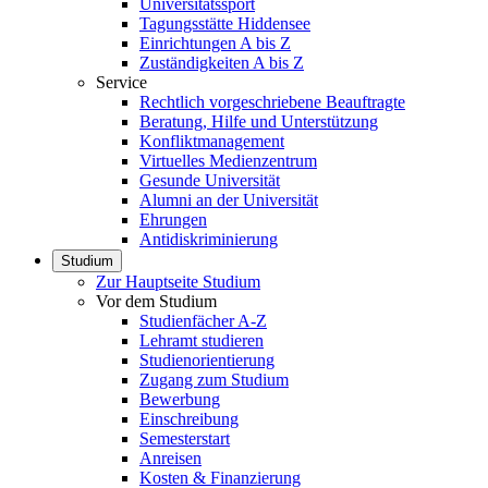
Universitätssport
Tagungsstätte Hiddensee
Einrichtungen A bis Z
Zuständigkeiten A bis Z
Service
Rechtlich vorgeschriebene Beauftragte
Beratung, Hilfe und Unterstützung
Konfliktmanagement
Virtuelles Medienzentrum
Gesunde Universität
Alumni an der Universität
Ehrungen
Antidiskriminierung
Studium
Zur Hauptseite Studium
Vor dem Studium
Studienfächer A-Z
Lehramt studieren
Studienorientierung
Zugang zum Studium
Bewerbung
Einschreibung
Semesterstart
Anreisen
Kosten & Finanzierung