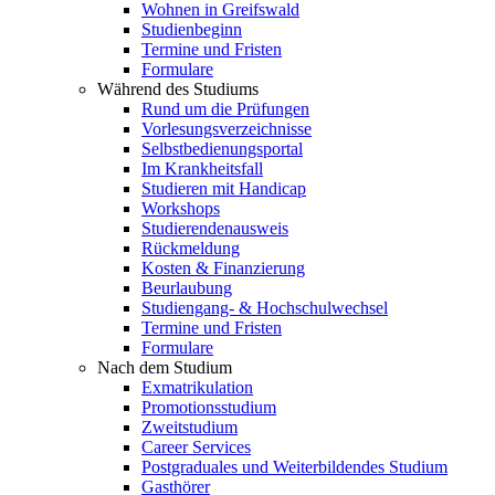
Wohnen in Greifswald
Studienbeginn
Termine und Fristen
Formulare
Während des Studiums
Rund um die Prüfungen
Vorlesungsverzeichnisse
Selbstbedienungsportal
Im Krankheitsfall
Studieren mit Handicap
Workshops
Studierendenausweis
Rückmeldung
Kosten & Finanzierung
Beurlaubung
Studiengang- & Hochschulwechsel
Termine und Fristen
Formulare
Nach dem Studium
Exmatrikulation
Promotionsstudium
Zweitstudium
Career Services
Postgraduales und Weiterbildendes Studium
Gasthörer