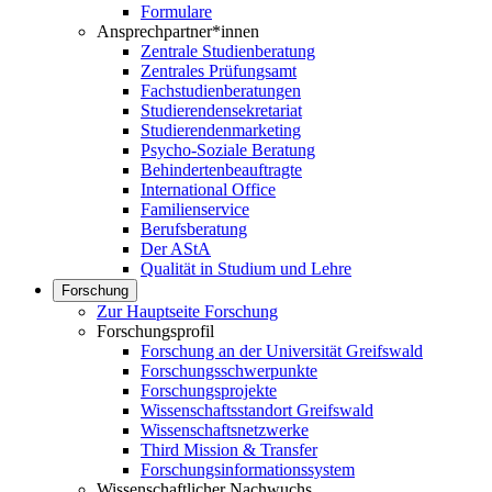
Formulare
Ansprechpartner*innen
Zentrale Studienberatung
Zentrales Prüfungsamt
Fachstudienberatungen
Studierendensekretariat
Studierendenmarketing
Psycho-Soziale Beratung
Behindertenbeauftragte
International Office
Familienservice
Berufsberatung
Der AStA
Qualität in Studium und Lehre
Forschung
Zur Hauptseite Forschung
Forschungsprofil
Forschung an der Universität Greifswald
Forschungsschwerpunkte
Forschungsprojekte
Wissenschaftsstandort Greifswald
Wissenschaftsnetzwerke
Third Mission & Transfer
Forschungsinformationssystem
Wissenschaftlicher Nachwuchs