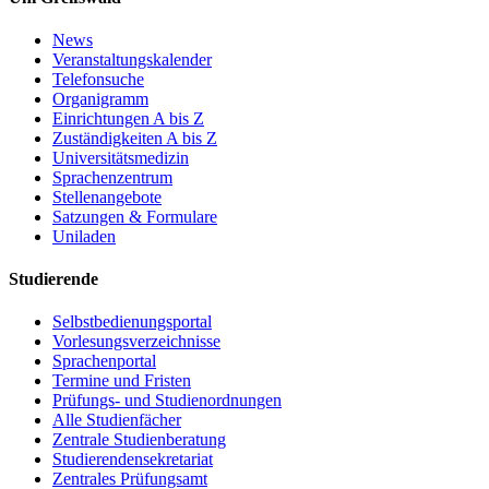
News
Veranstaltungskalender
Telefonsuche
Organigramm
Einrichtungen A bis Z
Zuständigkeiten A bis Z
Universitätsmedizin
Sprachenzentrum
Stellenangebote
Satzungen & Formulare
Uniladen
Studierende
Selbstbedienungsportal
Vorlesungsverzeichnisse
Sprachenportal
Termine und Fristen
Prüfungs- und Studienordnungen
Alle Studienfächer
Zentrale Studienberatung
Studierendensekretariat
Zentrales Prüfungsamt