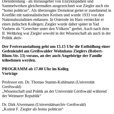
Dienstleistung - als Herausgeber von Enzyklopädien und
Sammelwerken gleichermaßen ausgezeichnet war Ziegler auch ein
“homo politicus”. Als überzeugter Demokrat geriet er zunehmend in
Konflikt mit nationalistischen Kreisen und wurde 1933 von den
Nationalsozialisten entlassen. In Osterode im Harz versteckte er
einen jüdischen Kollegen; Ziegler wurde daher später in Yad
Vashem als “Gerechter unter den Völkern” geehrt. Auch nach dem
II. Weltkrieg war Ziegler sowohl in der Wissenschaft als auch in der
Politik aktiv.
Der Festveranstaltung geht um 15.15 Uhr die Enthüllung einer
Gedenktafel am Greifswalder Wohnhaus Zieglers (Robert-
Blum-Str. 13) voraus, an der auch Angehörige der Familie
teilnehmen werden.
PROGRAMM ab 17.00 Uhr im Kolleg
Vorträge
Professor em. Dr. Thomas Stamm-Kuhlmann (Universität
Greifswald)
„Wissenschaft und Politik an der Universität Greifswald während
der Weimarer Republik“
Dr. Dirk Alvermann (Universitätsarchiv Greifswald)
„Konrat F. Ziegler als homo politicus“