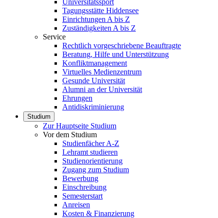
Universitätssport
Tagungsstätte Hiddensee
Einrichtungen A bis Z
Zuständigkeiten A bis Z
Service
Rechtlich vorgeschriebene Beauftragte
Beratung, Hilfe und Unterstützung
Konfliktmanagement
Virtuelles Medienzentrum
Gesunde Universität
Alumni an der Universität
Ehrungen
Antidiskriminierung
Studium
Zur Hauptseite Studium
Vor dem Studium
Studienfächer A-Z
Lehramt studieren
Studienorientierung
Zugang zum Studium
Bewerbung
Einschreibung
Semesterstart
Anreisen
Kosten & Finanzierung