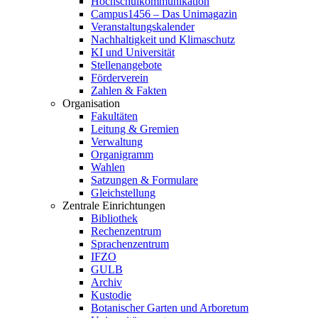
Hochschulkommunikation
Campus1456 – Das Unimagazin
Veranstaltungskalender
Nachhaltigkeit und Klimaschutz
KI und Universität
Stellenangebote
Förderverein
Zahlen & Fakten
Organisation
Fakultäten
Leitung & Gremien
Verwaltung
Organigramm
Wahlen
Satzungen & Formulare
Gleichstellung
Zentrale Einrichtungen
Bibliothek
Rechenzentrum
Sprachenzentrum
IFZO
GULB
Archiv
Kustodie
Botanischer Garten und Arboretum