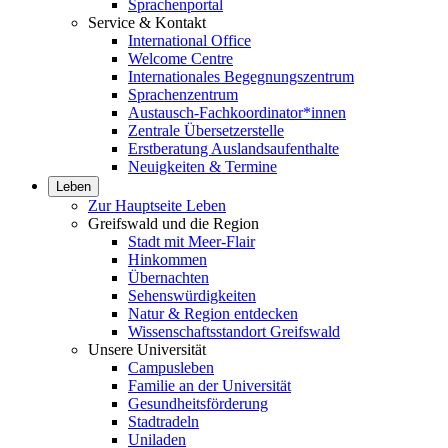
Sprachenportal
Service & Kontakt
International Office
Welcome Centre
Internationales Begegnungszentrum
Sprachenzentrum
Austausch-Fachkoordinator*innen
Zentrale Übersetzerstelle
Erstberatung Auslandsaufenthalte
Neuigkeiten & Termine
Leben
Zur Hauptseite Leben
Greifswald und die Region
Stadt mit Meer-Flair
Hinkommen
Übernachten
Sehenswürdigkeiten
Natur & Region entdecken
Wissenschaftsstandort Greifswald
Unsere Universität
Campusleben
Familie an der Universität
Gesundheitsförderung
Stadtradeln
Uniladen