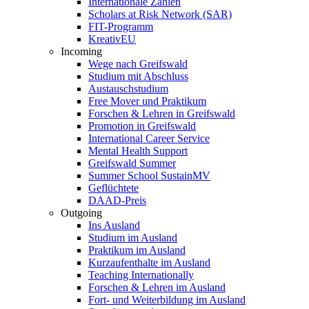
Internationale Zahlen
Scholars at Risk Network (SAR)
FIT-Programm
KreativEU
Incoming
Wege nach Greifswald
Studium mit Abschluss
Austauschstudium
Free Mover und Praktikum
Forschen & Lehren in Greifswald
Promotion in Greifswald
International Career Service
Mental Health Support
Greifswald Summer
Summer School SustainMV
Geflüchtete
DAAD-Preis
Outgoing
Ins Ausland
Studium im Ausland
Praktikum im Ausland
Kurzaufenthalte im Ausland
Teaching Internationally
Forschen & Lehren im Ausland
Fort- und Weiterbildung im Ausland