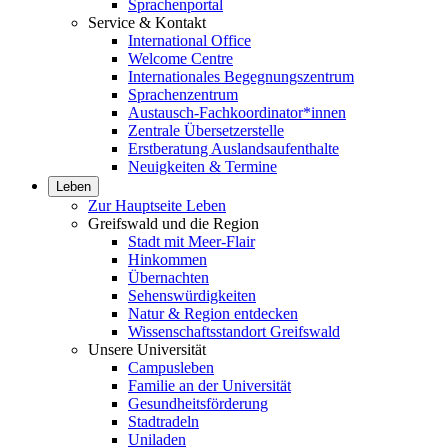
Sprachenportal
Service & Kontakt
International Office
Welcome Centre
Internationales Begegnungszentrum
Sprachenzentrum
Austausch-Fachkoordinator*innen
Zentrale Übersetzerstelle
Erstberatung Auslandsaufenthalte
Neuigkeiten & Termine
Leben
Zur Hauptseite Leben
Greifswald und die Region
Stadt mit Meer-Flair
Hinkommen
Übernachten
Sehenswürdigkeiten
Natur & Region entdecken
Wissenschaftsstandort Greifswald
Unsere Universität
Campusleben
Familie an der Universität
Gesundheitsförderung
Stadtradeln
Uniladen