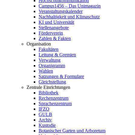
Hochschulkommunikation
Campus1456 – Das Unimagazin
Veranstaltungskalender
Nachhaltigkeit und Klimaschutz
KI und Universität
Stellenangebote
Förderverein
Zahlen & Fakten
Organisation
Fakultäten
Leitung & Gremien
Verwaltung
Organigramm
Wahlen
Satzungen & Formulare
Gleichstellung
Zentrale Einrichtungen
Bibliothek
Rechenzentrum
Sprachenzentrum
IFZO
GULB
Archiv
Kustodie
Botanischer Garten und Arboretum