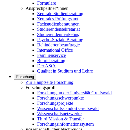
Formulare
Ansprechpartner*innen
Zentrale Studienberatung
Zentrales Prüfungsamt
Fachstudienberatungen
Studierendensekretariat
Studierendenmarketing
Psycho-Soziale Beratung
Behindertenbeauftragte
International Office
Familienservice
Berufsberatung
Der AStA
Qualität in Studium und Lehre
Forschung
Zur Hauptseite Forschung
Forschungsprofil
Forschung an der Universität Greifswald
Forschungsschwerpunkte
Forschungsprojekte
Wissenschaftsstandort Greifswald
Wissenschaftsnetzwerke
Third Mission & Transfer
Forschungsinformationssystem
Wissenschaftlicher Nachwuchs