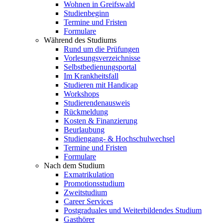
Wohnen in Greifswald
Studienbeginn
Termine und Fristen
Formulare
Während des Studiums
Rund um die Prüfungen
Vorlesungsverzeichnisse
Selbstbedienungsportal
Im Krankheitsfall
Studieren mit Handicap
Workshops
Studierendenausweis
Rückmeldung
Kosten & Finanzierung
Beurlaubung
Studiengang- & Hochschulwechsel
Termine und Fristen
Formulare
Nach dem Studium
Exmatrikulation
Promotionsstudium
Zweitstudium
Career Services
Postgraduales und Weiterbildendes Studium
Gasthörer