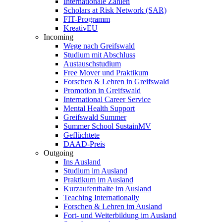
Internationale Zahlen
Scholars at Risk Network (SAR)
FIT-Programm
KreativEU
Incoming
Wege nach Greifswald
Studium mit Abschluss
Austauschstudium
Free Mover und Praktikum
Forschen & Lehren in Greifswald
Promotion in Greifswald
International Career Service
Mental Health Support
Greifswald Summer
Summer School SustainMV
Geflüchtete
DAAD-Preis
Outgoing
Ins Ausland
Studium im Ausland
Praktikum im Ausland
Kurzaufenthalte im Ausland
Teaching Internationally
Forschen & Lehren im Ausland
Fort- und Weiterbildung im Ausland