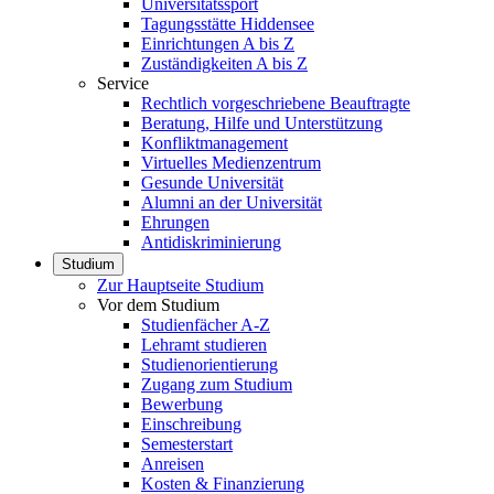
Universitätssport
Tagungsstätte Hiddensee
Einrichtungen A bis Z
Zuständigkeiten A bis Z
Service
Rechtlich vorgeschriebene Beauftragte
Beratung, Hilfe und Unterstützung
Konfliktmanagement
Virtuelles Medienzentrum
Gesunde Universität
Alumni an der Universität
Ehrungen
Antidiskriminierung
Studium
Zur Hauptseite Studium
Vor dem Studium
Studienfächer A-Z
Lehramt studieren
Studienorientierung
Zugang zum Studium
Bewerbung
Einschreibung
Semesterstart
Anreisen
Kosten & Finanzierung