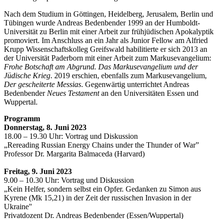
Nach dem Studium in Göttingen, Heidelberg, Jerusalem, Berlin und
Tübingen wurde Andreas Bedenbender 1999 an der Humboldt-
Universität zu Berlin mit einer Arbeit zur frühjüdischen Apokalyptik
promoviert. Im Anschluss an ein Jahr als Junior Fellow am Alfried
Krupp Wissenschaftskolleg Greifswald habilitierte er sich 2013 an
der Universität Paderborn mit einer Arbeit zum Markusevangelium:
Frohe Botschaft am Abgrund. Das Markusevangelium und der
Jüdische Krieg
. 2019 erschien, ebenfalls zum Markusevangelium,
Der gescheiterte Messias
. Gegenwärtig unterrichtet Andreas
Bedenbender
Neues Testament
an den Universitäten Essen und
Wuppertal.
Programm
Donnerstag, 8. Juni 2023
18.00 – 19.30 Uhr: Vortrag und Diskussion
„Rereading Russian Energy Chains under the Thunder of War”
Professor Dr. Margarita Balmaceda (Harvard)
Freitag, 9. Juni 2023
9.00 – 10.30 Uhr: Vortrag und Diskussion
„Kein Helfer, sondern selbst ein Opfer. Gedanken zu Simon aus
Kyrene (Mk 15,21) in der Zeit der russischen Invasion in der
Ukraine"
Privatdozent Dr. Andreas Bedenbender (Essen/Wuppertal)