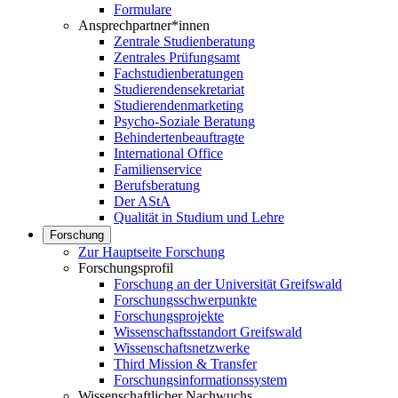
Formulare
Ansprechpartner*innen
Zentrale Studienberatung
Zentrales Prüfungsamt
Fachstudienberatungen
Studierendensekretariat
Studierendenmarketing
Psycho-Soziale Beratung
Behindertenbeauftragte
International Office
Familienservice
Berufsberatung
Der AStA
Qualität in Studium und Lehre
Forschung
Zur Hauptseite Forschung
Forschungsprofil
Forschung an der Universität Greifswald
Forschungsschwerpunkte
Forschungsprojekte
Wissenschaftsstandort Greifswald
Wissenschaftsnetzwerke
Third Mission & Transfer
Forschungsinformationssystem
Wissenschaftlicher Nachwuchs