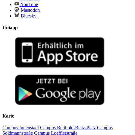
YouTube
Mastodon
Bluesky
Uniapp
Karte
Campus Innenstadt
Campus Berthold-Beitz-Platz
Campus
Soldmannstraße
Campus Loefflerstraße