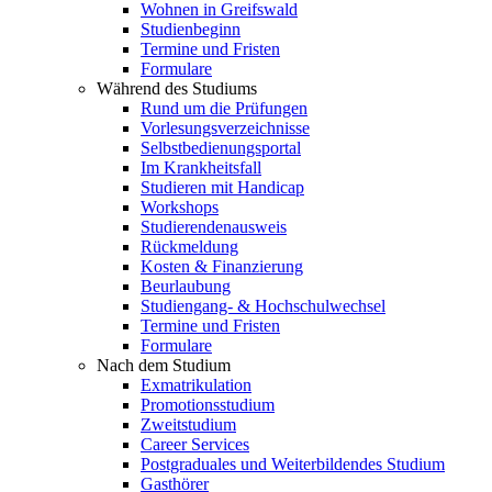
Wohnen in Greifswald
Studienbeginn
Termine und Fristen
Formulare
Während des Studiums
Rund um die Prüfungen
Vorlesungsverzeichnisse
Selbstbedienungsportal
Im Krankheitsfall
Studieren mit Handicap
Workshops
Studierendenausweis
Rückmeldung
Kosten & Finanzierung
Beurlaubung
Studiengang- & Hochschulwechsel
Termine und Fristen
Formulare
Nach dem Studium
Exmatrikulation
Promotionsstudium
Zweitstudium
Career Services
Postgraduales und Weiterbildendes Studium
Gasthörer