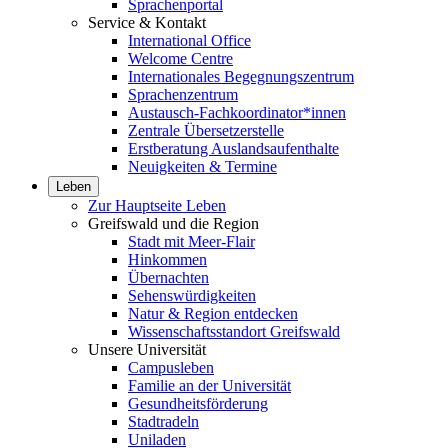
Sprachenportal
Service & Kontakt
International Office
Welcome Centre
Internationales Begegnungszentrum
Sprachenzentrum
Austausch-Fachkoordinator*innen
Zentrale Übersetzerstelle
Erstberatung Auslandsaufenthalte
Neuigkeiten & Termine
Leben
Zur Hauptseite Leben
Greifswald und die Region
Stadt mit Meer-Flair
Hinkommen
Übernachten
Sehenswürdigkeiten
Natur & Region entdecken
Wissenschaftsstandort Greifswald
Unsere Universität
Campusleben
Familie an der Universität
Gesundheitsförderung
Stadtradeln
Uniladen