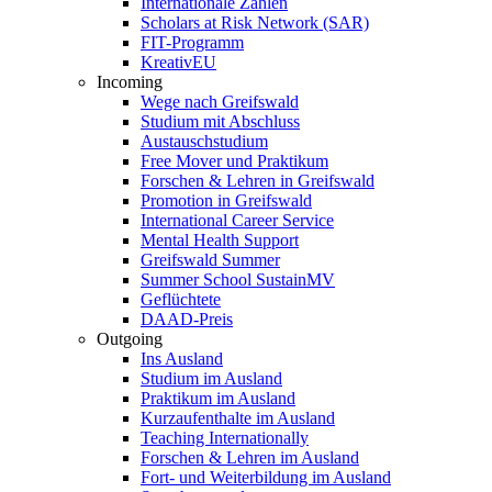
Internationale Zahlen
Scholars at Risk Network (SAR)
FIT-Programm
KreativEU
Incoming
Wege nach Greifswald
Studium mit Abschluss
Austauschstudium
Free Mover und Praktikum
Forschen & Lehren in Greifswald
Promotion in Greifswald
International Career Service
Mental Health Support
Greifswald Summer
Summer School SustainMV
Geflüchtete
DAAD-Preis
Outgoing
Ins Ausland
Studium im Ausland
Praktikum im Ausland
Kurzaufenthalte im Ausland
Teaching Internationally
Forschen & Lehren im Ausland
Fort- und Weiterbildung im Ausland