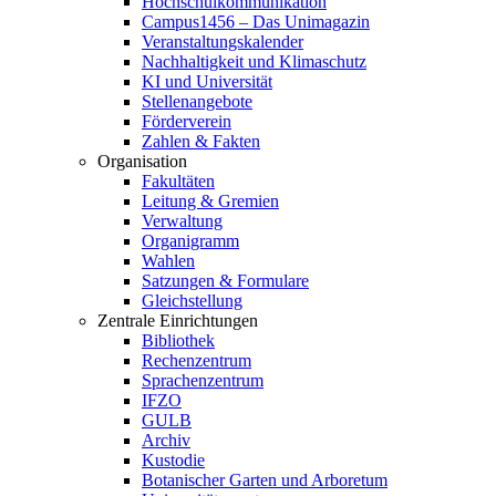
Hochschulkommunikation
Campus1456 – Das Unimagazin
Veranstaltungskalender
Nachhaltigkeit und Klimaschutz
KI und Universität
Stellenangebote
Förderverein
Zahlen & Fakten
Organisation
Fakultäten
Leitung & Gremien
Verwaltung
Organigramm
Wahlen
Satzungen & Formulare
Gleichstellung
Zentrale Einrichtungen
Bibliothek
Rechenzentrum
Sprachenzentrum
IFZO
GULB
Archiv
Kustodie
Botanischer Garten und Arboretum