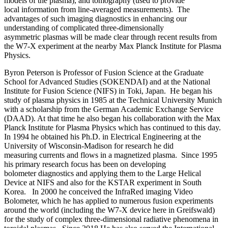
models of the plasma), and tomography (used to provide
local information from line-averaged measurements). The
advantages of such imaging diagnostics in enhancing our
understanding of complicated three-dimensionally
asymmetric plasmas will be made clear through recent results from
the W7-X experiment at the nearby Max Planck Institute for Plasma
Physics.
Byron Peterson is Professor of Fusion Science at the Graduate
School for Advanced Studies (SOKENDAI) and at the National
Institute for Fusion Science (NIFS) in Toki, Japan. He began his
study of plasma physics in 1985 at the Technical University Munich
with a scholarship from the German Academic Exchange Service
(DAAD). At that time he also began his collaboration with the Max
Planck Institute for Plasma Physics which has continued to this day.
In 1994 he obtained his Ph.D. in Electrical Engineering at the
University of Wisconsin-Madison for research he did
measuring currents and flows in a magnetized plasma. Since 1995
his primary research focus has been on developing
bolometer diagnostics and applying them to the Large Helical
Device at NIFS and also for the KSTAR experiment in South
Korea. In 2000 he conceived the InfraRed imaging Video
Bolometer, which he has applied to numerous fusion experiments
around the world (including the W7-X device here in Greifswald)
for the study of complex three-dimensional radiative phenomena in