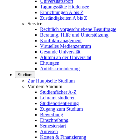
Universitätssport
Tagungsstätte Hiddensee
Einrichtungen A bis Z
Zuständigkeiten A bis Z
Service
Rechtlich vorgeschriebene Beauftragte
Beratung, Hilfe und Unterstützung
Konfliktmanagement
Virtuelles Medienzentrum
Gesunde Universität
Alumni an der Universität
Ehrungen
Antidiskriminierung
Studium
Zur Hauptseite Studium
Vor dem Studium
Studienfächer A-Z
Lehramt studieren
Studienorientierung
Zugang zum Studium
Bewerbung
Einschreibung
Semesterstart
Anreisen
Kosten & Finanzierung