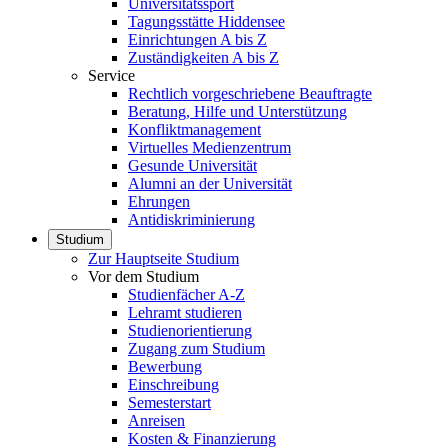
Universitätssport
Tagungsstätte Hiddensee
Einrichtungen A bis Z
Zuständigkeiten A bis Z
Service
Rechtlich vorgeschriebene Beauftragte
Beratung, Hilfe und Unterstützung
Konfliktmanagement
Virtuelles Medienzentrum
Gesunde Universität
Alumni an der Universität
Ehrungen
Antidiskriminierung
Studium
Zur Hauptseite Studium
Vor dem Studium
Studienfächer A-Z
Lehramt studieren
Studienorientierung
Zugang zum Studium
Bewerbung
Einschreibung
Semesterstart
Anreisen
Kosten & Finanzierung