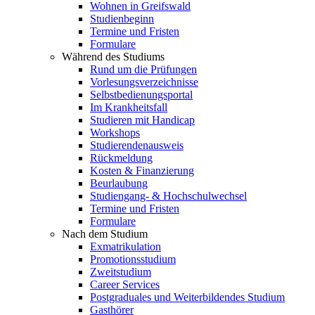
Wohnen in Greifswald
Studienbeginn
Termine und Fristen
Formulare
Während des Studiums
Rund um die Prüfungen
Vorlesungsverzeichnisse
Selbstbedienungsportal
Im Krankheitsfall
Studieren mit Handicap
Workshops
Studierendenausweis
Rückmeldung
Kosten & Finanzierung
Beurlaubung
Studiengang- & Hochschulwechsel
Termine und Fristen
Formulare
Nach dem Studium
Exmatrikulation
Promotionsstudium
Zweitstudium
Career Services
Postgraduales und Weiterbildendes Studium
Gasthörer