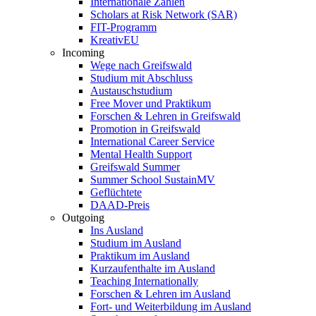
Internationale Zahlen
Scholars at Risk Network (SAR)
FIT-Programm
KreativEU
Incoming
Wege nach Greifswald
Studium mit Abschluss
Austauschstudium
Free Mover und Praktikum
Forschen & Lehren in Greifswald
Promotion in Greifswald
International Career Service
Mental Health Support
Greifswald Summer
Summer School SustainMV
Geflüchtete
DAAD-Preis
Outgoing
Ins Ausland
Studium im Ausland
Praktikum im Ausland
Kurzaufenthalte im Ausland
Teaching Internationally
Forschen & Lehren im Ausland
Fort- und Weiterbildung im Ausland