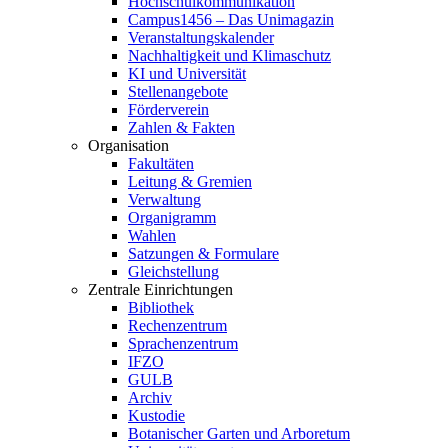
Hochschulkommunikation
Campus1456 – Das Unimagazin
Veranstaltungskalender
Nachhaltigkeit und Klimaschutz
KI und Universität
Stellenangebote
Förderverein
Zahlen & Fakten
Organisation
Fakultäten
Leitung & Gremien
Verwaltung
Organigramm
Wahlen
Satzungen & Formulare
Gleichstellung
Zentrale Einrichtungen
Bibliothek
Rechenzentrum
Sprachenzentrum
IFZO
GULB
Archiv
Kustodie
Botanischer Garten und Arboretum