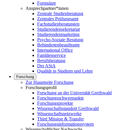
Formulare
Ansprechpartner*innen
Zentrale Studienberatung
Zentrales Prüfungsamt
Fachstudienberatungen
Studierendensekretariat
Studierendenmarketing
Psycho-Soziale Beratung
Behindertenbeauftragte
International Office
Familienservice
Berufsberatung
Der AStA
Qualität in Studium und Lehre
Forschung
Zur Hauptseite Forschung
Forschungsprofil
Forschung an der Universität Greifswald
Forschungsschwerpunkte
Forschungsprojekte
Wissenschaftsstandort Greifswald
Wissenschaftsnetzwerke
Third Mission & Transfer
Forschungsinformationssystem
Wissenschaftlicher Nachwuchs