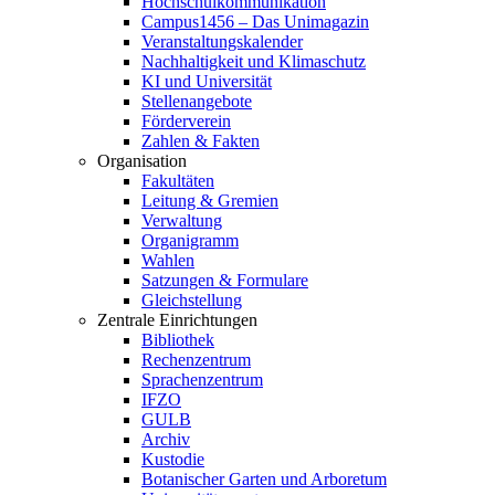
Hochschulkommunikation
Campus1456 – Das Unimagazin
Veranstaltungskalender
Nachhaltigkeit und Klimaschutz
KI und Universität
Stellenangebote
Förderverein
Zahlen & Fakten
Organisation
Fakultäten
Leitung & Gremien
Verwaltung
Organigramm
Wahlen
Satzungen & Formulare
Gleichstellung
Zentrale Einrichtungen
Bibliothek
Rechenzentrum
Sprachenzentrum
IFZO
GULB
Archiv
Kustodie
Botanischer Garten und Arboretum