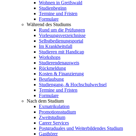
Wohnen in Greifswald
Studienbeginn
Termine und Fristen
Formulare
Während des Studiums
Rund um die Prüfungen
Vorlesungsverzeichnisse
Selbstbedienungsportal
Im Krankheitsfall
Studieren mit Handicap
Workshops
Studierendenausweis
Rückmeldung
Kosten & Finanzierung
Beurlaubung
Studiengang- & Hochschulwechsel
Termine und Fristen
Formulare
Nach dem Studium
Exmatrikulation
Promotionsstudium
Zweitstudium
Career Services
Postgraduales und Weiterbildendes Studium
Gasthörer