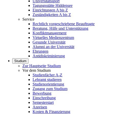
Universitätssport
Tagungsstätte Hiddensee
Einrichtungen A bis Z
Zuständigkeiten A bis Z
Service
Rechtlich vorgeschriebene Beauftragte
Beratung, Hilfe und Unterstützung
Konfliktmanagement
Virtuelles Medienzentrum
Gesunde Universität
Alumni an der Universität
Ehrungen
Antidiskriminierung
Studium
Zur Hauptseite Studium
Vor dem Studium
Studienfächer A-Z
Lehramt studieren
Studienorientierung
Zugang zum Studium
Bewerbung
Einschreibung
Semesterstart
Anreisen
Kosten & Finanzierung