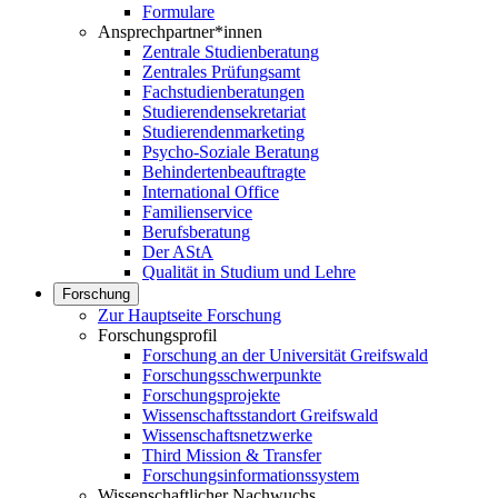
Formulare
Ansprechpartner*innen
Zentrale Studienberatung
Zentrales Prüfungsamt
Fachstudienberatungen
Studierendensekretariat
Studierendenmarketing
Psycho-Soziale Beratung
Behindertenbeauftragte
International Office
Familienservice
Berufsberatung
Der AStA
Qualität in Studium und Lehre
Forschung
Zur Hauptseite Forschung
Forschungsprofil
Forschung an der Universität Greifswald
Forschungsschwerpunkte
Forschungsprojekte
Wissenschaftsstandort Greifswald
Wissenschaftsnetzwerke
Third Mission & Transfer
Forschungsinformationssystem
Wissenschaftlicher Nachwuchs