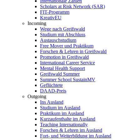
Internationale Zahlen
Scholars at Risk Network (SAR)
FIT-Programm
KreativEU
Incoming
Wege nach Greifswald
Studium mit Abschluss
Austauschstudium
Free Mover und Praktikum
Forschen & Lehren in Greifswald
Promotion in Greifswald
International Career Service
Mental Health Support
Greifswald Summer
Summer School SustainMV
Geflüchtete
DAAD-Preis
Outgoing
Ins Ausland
Studium im Ausland
Praktikum im Ausland
Kurzaufenthalte im Ausland
Teaching Internationally
Forschen & Lehren im Ausland
Fort- und Weiterbildung im Ausland