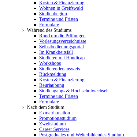
Kosten & Finanzierung
Wohnen in Greifswald
Studienbeginn
Termine und Fristen
Formulare
Während des Studiums
Rund um die Prüfungen
Vorlesungsverzeichnisse
Selbstbedienungsportal
Im Krankheitsfall
Studieren mit Handicap
Workshops
Studierendenausweis
Rückmeldung
Kosten & Finanzierung
Beurlaubung
Studiengang- & Hochschulwechsel
Termine und Fristen
Formulare
Nach dem Studium
Exmatrikulation
Promotionsstudium
Zweitstudium
Career Services
Postgraduales und Weiterbildendes Studium