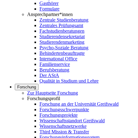
Gasthörer
Formulare
Ansprechpartner*innen
Zentrale Studienberatung
Zentrales Prüfungsamt
Fachstudienberatungen
Studierendensekretariat
Studierendenmarketing
Psycho-Soziale Beratung
Behindertenbeauftragte
International Office
Familienservice
Berufsberatung
Der AStA
Qualität in Studium und Lehre
Forschung
Zur Hauptseite Forschung
Forschungsprofil
Forschung an der Universität Greifswald
Forschungsschwerpunkte
Forschungsprojekte
Wissenschaftsstandort Greifswald
Wissenschaftsnetzwerke
Third Mission & Transfer
Forschungsinformationssystem