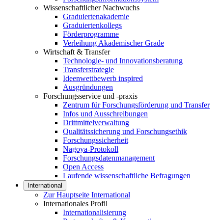
Wissenschaftlicher Nachwuchs
Graduiertenakademie
Graduiertenkollegs
Förderprogramme
Verleihung Akademischer Grade
Wirtschaft & Transfer
Technologie- und Innovationsberatung
Transferstrategie
Ideenwettbewerb inspired
Ausgründungen
Forschungsservice und -praxis
Zentrum für Forschungsförderung und Transfer
Infos und Ausschreibungen
Drittmittelverwaltung
Qualitätssicherung und Forschungsethik
Forschungssicherheit
Nagoya-Protokoll
Forschungsdatenmanagement
Open Access
Laufende wissenschaftliche Befragungen
International
Zur Hauptseite International
Internationales Profil
Internationalisierung