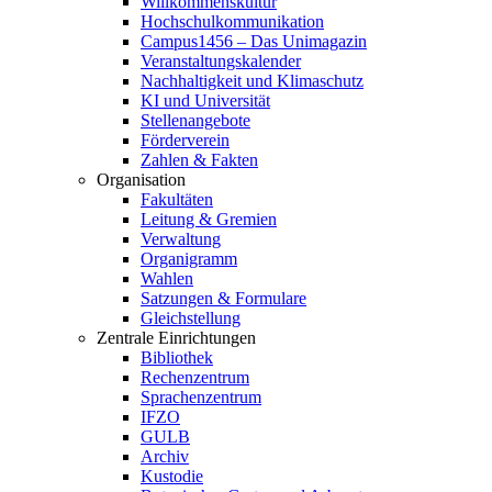
Willkommenskultur
Hochschulkommunikation
Campus1456 – Das Unimagazin
Veranstaltungskalender
Nachhaltigkeit und Klimaschutz
KI und Universität
Stellenangebote
Förderverein
Zahlen & Fakten
Organisation
Fakultäten
Leitung & Gremien
Verwaltung
Organigramm
Wahlen
Satzungen & Formulare
Gleichstellung
Zentrale Einrichtungen
Bibliothek
Rechenzentrum
Sprachenzentrum
IFZO
GULB
Archiv
Kustodie