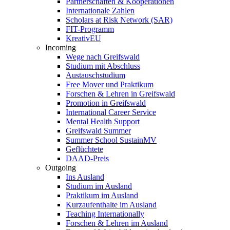
Partnerschaften & Kooperationen
Internationale Zahlen
Scholars at Risk Network (SAR)
FIT-Programm
KreativEU
Incoming
Wege nach Greifswald
Studium mit Abschluss
Austauschstudium
Free Mover und Praktikum
Forschen & Lehren in Greifswald
Promotion in Greifswald
International Career Service
Mental Health Support
Greifswald Summer
Summer School SustainMV
Geflüchtete
DAAD-Preis
Outgoing
Ins Ausland
Studium im Ausland
Praktikum im Ausland
Kurzaufenthalte im Ausland
Teaching Internationally
Forschen & Lehren im Ausland