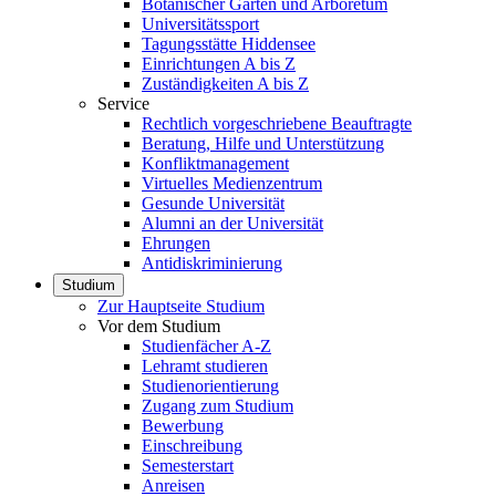
Botanischer Garten und Arboretum
Universitätssport
Tagungsstätte Hiddensee
Einrichtungen A bis Z
Zuständigkeiten A bis Z
Service
Rechtlich vorgeschriebene Beauftragte
Beratung, Hilfe und Unterstützung
Konfliktmanagement
Virtuelles Medienzentrum
Gesunde Universität
Alumni an der Universität
Ehrungen
Antidiskriminierung
Studium
Zur Hauptseite Studium
Vor dem Studium
Studienfächer A-Z
Lehramt studieren
Studienorientierung
Zugang zum Studium
Bewerbung
Einschreibung
Semesterstart
Anreisen