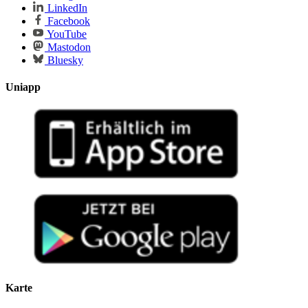
LinkedIn
Facebook
YouTube
Mastodon
Bluesky
Uniapp
Karte