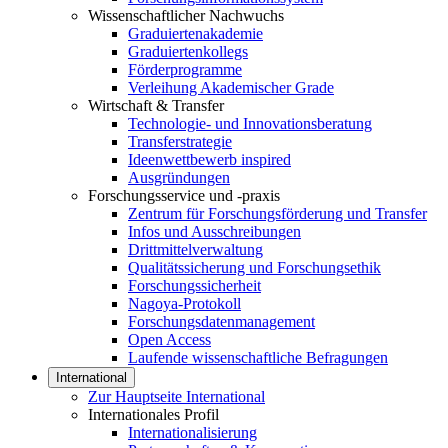
Wissenschaftlicher Nachwuchs
Graduiertenakademie
Graduiertenkollegs
Förderprogramme
Verleihung Akademischer Grade
Wirtschaft & Transfer
Technologie- und Innovationsberatung
Transferstrategie
Ideenwettbewerb inspired
Ausgründungen
Forschungsservice und -praxis
Zentrum für Forschungsförderung und Transfer
Infos und Ausschreibungen
Drittmittelverwaltung
Qualitätssicherung und Forschungsethik
Forschungssicherheit
Nagoya-Protokoll
Forschungsdatenmanagement
Open Access
Laufende wissenschaftliche Befragungen
International
Zur Hauptseite International
Internationales Profil
Internationalisierung