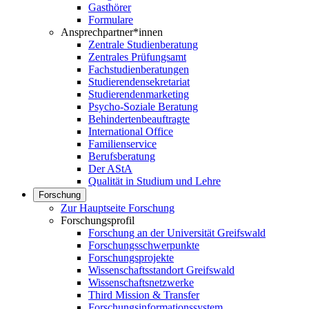
Gasthörer
Formulare
Ansprechpartner*innen
Zentrale Studienberatung
Zentrales Prüfungsamt
Fachstudienberatungen
Studierendensekretariat
Studierendenmarketing
Psycho-Soziale Beratung
Behindertenbeauftragte
International Office
Familienservice
Berufsberatung
Der AStA
Qualität in Studium und Lehre
Forschung
Zur Hauptseite Forschung
Forschungsprofil
Forschung an der Universität Greifswald
Forschungsschwerpunkte
Forschungsprojekte
Wissenschaftsstandort Greifswald
Wissenschaftsnetzwerke
Third Mission & Transfer
Forschungsinformationssystem