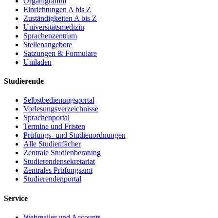
Organigramm
Einrichtungen A bis Z
Zuständigkeiten A bis Z
Universitätsmedizin
Sprachenzentrum
Stellenangebote
Satzungen & Formulare
Uniladen
Studierende
Selbstbedienungsportal
Vorlesungsverzeichnisse
Sprachenportal
Termine und Fristen
Prüfungs- und Studienordnungen
Alle Studienfächer
Zentrale Studienberatung
Studierendensekretariat
Zentrales Prüfungsamt
Studierendenportal
Service
Webmailer und Accounts