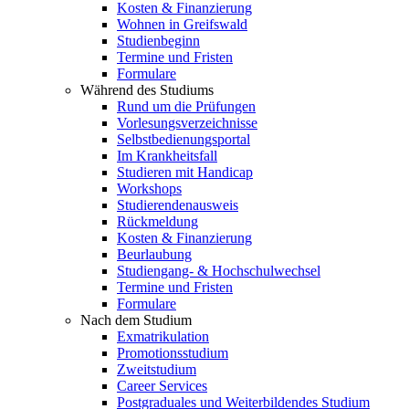
Kosten & Finanzierung
Wohnen in Greifswald
Studienbeginn
Termine und Fristen
Formulare
Während des Studiums
Rund um die Prüfungen
Vorlesungsverzeichnisse
Selbstbedienungsportal
Im Krankheitsfall
Studieren mit Handicap
Workshops
Studierendenausweis
Rückmeldung
Kosten & Finanzierung
Beurlaubung
Studiengang- & Hochschulwechsel
Termine und Fristen
Formulare
Nach dem Studium
Exmatrikulation
Promotionsstudium
Zweitstudium
Career Services
Postgraduales und Weiterbildendes Studium