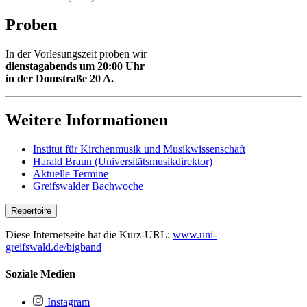
Proben
In der Vorlesungszeit proben wir
dienstagabends um 20:00 Uhr
in der Domstraße 20 A.
Weitere Informationen
Institut für Kirchenmusik und Musikwissenschaft
Harald Braun (Universitätsmusikdirektor)
Aktuelle Termine
Greifswalder Bachwoche
Repertoire
Diese Internetseite hat die Kurz-URL:
www.uni-
Repertoire
greifswald.de/bigband
Aktuelle Titel:
Zieh die Schuh aus, Africa, I Wish, Vehicle.
Soziale Medien
Weihnachtliches:
Baby It's Cold Outside, White Christmas, Santa
Claus Is Coming, Jingle Bells, Let It Snow, Joy to the World, White
Instagram
Christmas, Home.