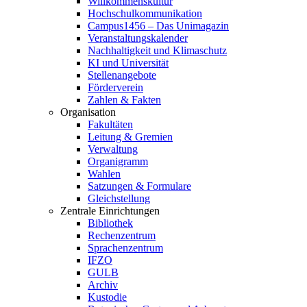
Willkommenskultur
Hochschulkommunikation
Campus1456 – Das Unimagazin
Veranstaltungskalender
Nachhaltigkeit und Klimaschutz
KI und Universität
Stellenangebote
Förderverein
Zahlen & Fakten
Organisation
Fakultäten
Leitung & Gremien
Verwaltung
Organigramm
Wahlen
Satzungen & Formulare
Gleichstellung
Zentrale Einrichtungen
Bibliothek
Rechenzentrum
Sprachenzentrum
IFZO
GULB
Archiv
Kustodie