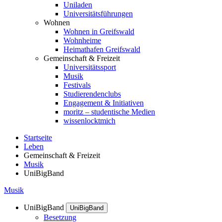
Uniladen
Universitätsführungen
Wohnen
Wohnen in Greifswald
Wohnheime
Heimathafen Greifswald
Gemeinschaft & Freizeit
Universitätssport
Musik
Festivals
Studierendenclubs
Engagement & Initiativen
moritz – studentische Medien
wissenlocktmich
Startseite
Leben
Gemeinschaft & Freizeit
Musik
UniBigBand
Musik
UniBigBand
UniBigBand
Besetzung