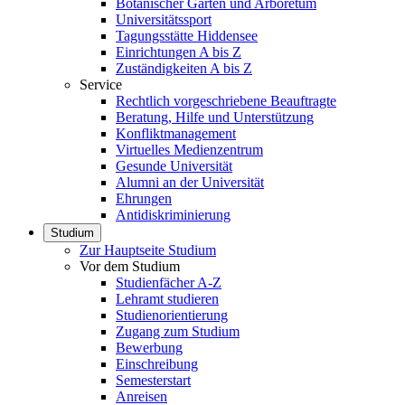
Botanischer Garten und Arboretum
Universitätssport
Tagungsstätte Hiddensee
Einrichtungen A bis Z
Zuständigkeiten A bis Z
Service
Rechtlich vorgeschriebene Beauftragte
Beratung, Hilfe und Unterstützung
Konfliktmanagement
Virtuelles Medienzentrum
Gesunde Universität
Alumni an der Universität
Ehrungen
Antidiskriminierung
Studium
Zur Hauptseite Studium
Vor dem Studium
Studienfächer A-Z
Lehramt studieren
Studienorientierung
Zugang zum Studium
Bewerbung
Einschreibung
Semesterstart
Anreisen