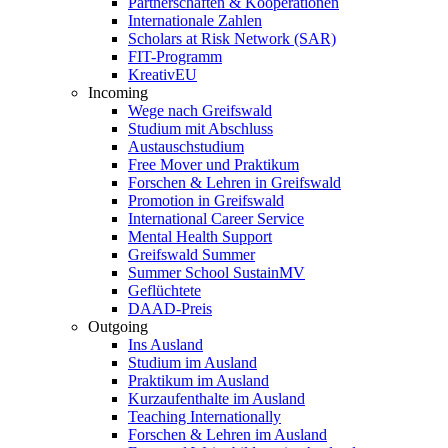
Partnerschaften & Kooperationen
Internationale Zahlen
Scholars at Risk Network (SAR)
FIT-Programm
KreativEU
Incoming
Wege nach Greifswald
Studium mit Abschluss
Austauschstudium
Free Mover und Praktikum
Forschen & Lehren in Greifswald
Promotion in Greifswald
International Career Service
Mental Health Support
Greifswald Summer
Summer School SustainMV
Geflüchtete
DAAD-Preis
Outgoing
Ins Ausland
Studium im Ausland
Praktikum im Ausland
Kurzaufenthalte im Ausland
Teaching Internationally
Forschen & Lehren im Ausland