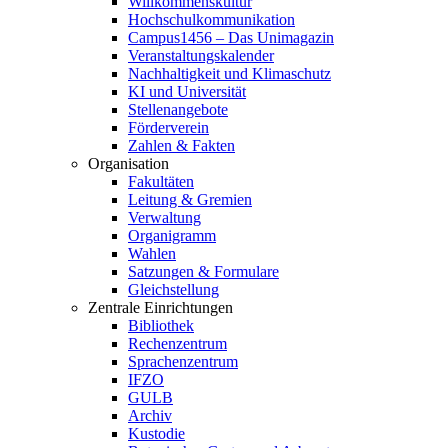
Willkommenskultur
Hochschulkommunikation
Campus1456 – Das Unimagazin
Veranstaltungskalender
Nachhaltigkeit und Klimaschutz
KI und Universität
Stellenangebote
Förderverein
Zahlen & Fakten
Organisation
Fakultäten
Leitung & Gremien
Verwaltung
Organigramm
Wahlen
Satzungen & Formulare
Gleichstellung
Zentrale Einrichtungen
Bibliothek
Rechenzentrum
Sprachenzentrum
IFZO
GULB
Archiv
Kustodie