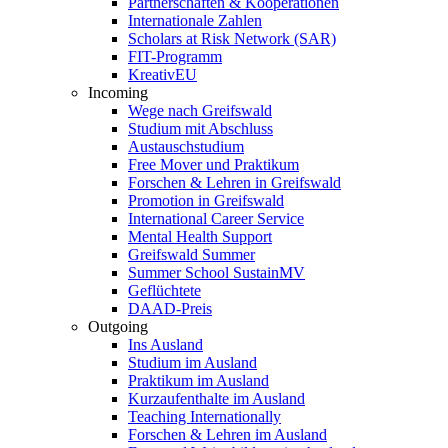
Partnerschaften & Kooperationen
Internationale Zahlen
Scholars at Risk Network (SAR)
FIT-Programm
KreativEU
Incoming
Wege nach Greifswald
Studium mit Abschluss
Austauschstudium
Free Mover und Praktikum
Forschen & Lehren in Greifswald
Promotion in Greifswald
International Career Service
Mental Health Support
Greifswald Summer
Summer School SustainMV
Geflüchtete
DAAD-Preis
Outgoing
Ins Ausland
Studium im Ausland
Praktikum im Ausland
Kurzaufenthalte im Ausland
Teaching Internationally
Forschen & Lehren im Ausland