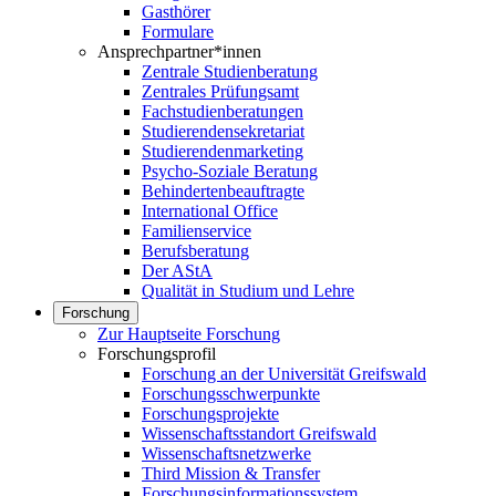
Gasthörer
Formulare
Ansprechpartner*innen
Zentrale Studienberatung
Zentrales Prüfungsamt
Fachstudienberatungen
Studierendensekretariat
Studierendenmarketing
Psycho-Soziale Beratung
Behindertenbeauftragte
International Office
Familienservice
Berufsberatung
Der AStA
Qualität in Studium und Lehre
Forschung
Zur Hauptseite Forschung
Forschungsprofil
Forschung an der Universität Greifswald
Forschungsschwerpunkte
Forschungsprojekte
Wissenschaftsstandort Greifswald
Wissenschaftsnetzwerke
Third Mission & Transfer
Forschungsinformationssystem