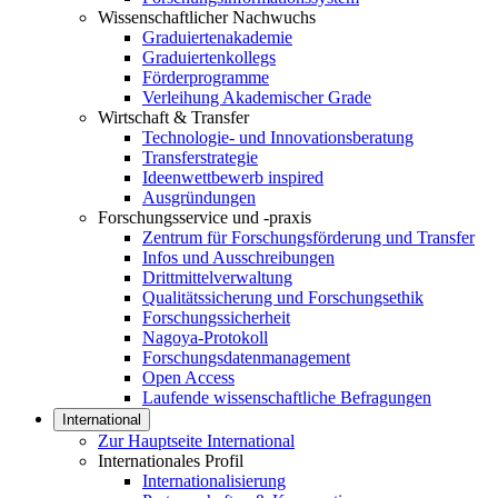
Wissenschaftlicher Nachwuchs
Graduiertenakademie
Graduiertenkollegs
Förderprogramme
Verleihung Akademischer Grade
Wirtschaft & Transfer
Technologie- und Innovationsberatung
Transferstrategie
Ideenwettbewerb inspired
Ausgründungen
Forschungsservice und -praxis
Zentrum für Forschungsförderung und Transfer
Infos und Ausschreibungen
Drittmittelverwaltung
Qualitätssicherung und Forschungsethik
Forschungssicherheit
Nagoya-Protokoll
Forschungsdatenmanagement
Open Access
Laufende wissenschaftliche Befragungen
International
Zur Hauptseite International
Internationales Profil
Internationalisierung