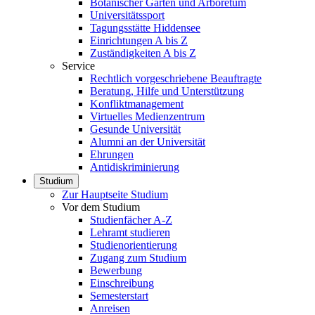
Botanischer Garten und Arboretum
Universitätssport
Tagungsstätte Hiddensee
Einrichtungen A bis Z
Zuständigkeiten A bis Z
Service
Rechtlich vorgeschriebene Beauftragte
Beratung, Hilfe und Unterstützung
Konfliktmanagement
Virtuelles Medienzentrum
Gesunde Universität
Alumni an der Universität
Ehrungen
Antidiskriminierung
Studium
Zur Hauptseite Studium
Vor dem Studium
Studienfächer A-Z
Lehramt studieren
Studienorientierung
Zugang zum Studium
Bewerbung
Einschreibung
Semesterstart
Anreisen