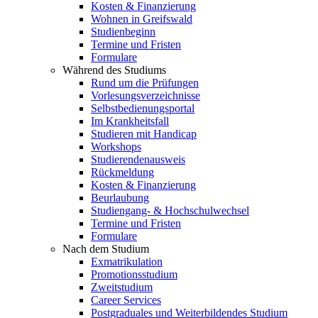
Kosten & Finanzierung
Wohnen in Greifswald
Studienbeginn
Termine und Fristen
Formulare
Während des Studiums
Rund um die Prüfungen
Vorlesungsverzeichnisse
Selbstbedienungsportal
Im Krankheitsfall
Studieren mit Handicap
Workshops
Studierendenausweis
Rückmeldung
Kosten & Finanzierung
Beurlaubung
Studiengang- & Hochschulwechsel
Termine und Fristen
Formulare
Nach dem Studium
Exmatrikulation
Promotionsstudium
Zweitstudium
Career Services
Postgraduales und Weiterbildendes Studium