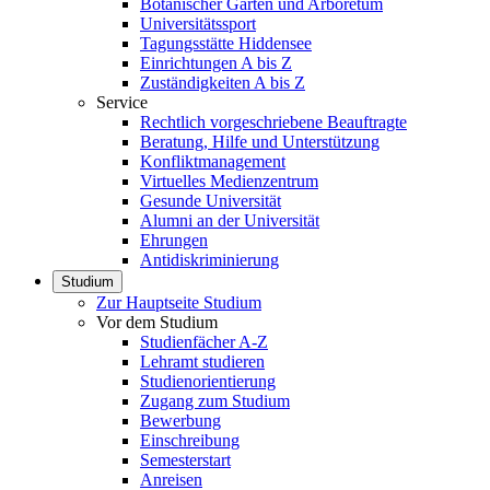
Botanischer Garten und Arboretum
Universitätssport
Tagungsstätte Hiddensee
Einrichtungen A bis Z
Zuständigkeiten A bis Z
Service
Rechtlich vorgeschriebene Beauftragte
Beratung, Hilfe und Unterstützung
Konfliktmanagement
Virtuelles Medienzentrum
Gesunde Universität
Alumni an der Universität
Ehrungen
Antidiskriminierung
Studium
Zur Hauptseite Studium
Vor dem Studium
Studienfächer A-Z
Lehramt studieren
Studienorientierung
Zugang zum Studium
Bewerbung
Einschreibung
Semesterstart
Anreisen