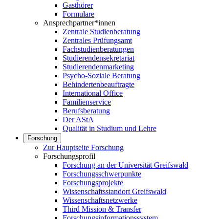
Gasthörer
Formulare
Ansprechpartner*innen
Zentrale Studienberatung
Zentrales Prüfungsamt
Fachstudienberatungen
Studierendensekretariat
Studierendenmarketing
Psycho-Soziale Beratung
Behindertenbeauftragte
International Office
Familienservice
Berufsberatung
Der AStA
Qualität in Studium und Lehre
Forschung
Zur Hauptseite Forschung
Forschungsprofil
Forschung an der Universität Greifswald
Forschungsschwerpunkte
Forschungsprojekte
Wissenschaftsstandort Greifswald
Wissenschaftsnetzwerke
Third Mission & Transfer
Forschungsinformationssystem