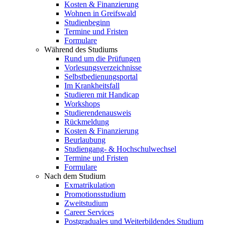
Kosten & Finanzierung
Wohnen in Greifswald
Studienbeginn
Termine und Fristen
Formulare
Während des Studiums
Rund um die Prüfungen
Vorlesungsverzeichnisse
Selbstbedienungsportal
Im Krankheitsfall
Studieren mit Handicap
Workshops
Studierendenausweis
Rückmeldung
Kosten & Finanzierung
Beurlaubung
Studiengang- & Hochschulwechsel
Termine und Fristen
Formulare
Nach dem Studium
Exmatrikulation
Promotionsstudium
Zweitstudium
Career Services
Postgraduales und Weiterbildendes Studium