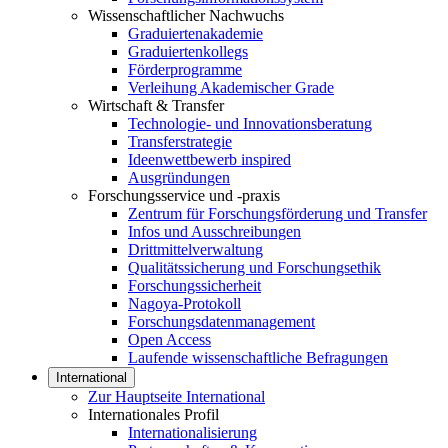
Wissenschaftlicher Nachwuchs
Graduiertenakademie
Graduiertenkollegs
Förderprogramme
Verleihung Akademischer Grade
Wirtschaft & Transfer
Technologie- und Innovationsberatung
Transferstrategie
Ideenwettbewerb inspired
Ausgründungen
Forschungsservice und -praxis
Zentrum für Forschungsförderung und Transfer
Infos und Ausschreibungen
Drittmittelverwaltung
Qualitätssicherung und Forschungsethik
Forschungssicherheit
Nagoya-Protokoll
Forschungsdatenmanagement
Open Access
Laufende wissenschaftliche Befragungen
International
Zur Hauptseite International
Internationales Profil
Internationalisierung