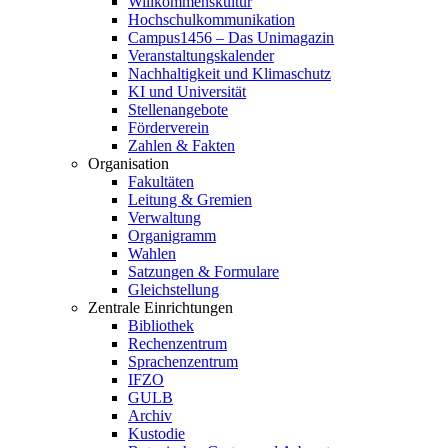
Willkommenskultur
Hochschulkommunikation
Campus1456 – Das Unimagazin
Veranstaltungskalender
Nachhaltigkeit und Klimaschutz
KI und Universität
Stellenangebote
Förderverein
Zahlen & Fakten
Organisation
Fakultäten
Leitung & Gremien
Verwaltung
Organigramm
Wahlen
Satzungen & Formulare
Gleichstellung
Zentrale Einrichtungen
Bibliothek
Rechenzentrum
Sprachenzentrum
IFZO
GULB
Archiv
Kustodie