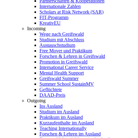
Partnerschaften & Kooperationen
Internationale Zahlen
Scholars at Risk Network (SAR)
FIT-Programm
KreativEU
Incoming
Wege nach Greifswald
Studium mit Abschluss
Austauschstudium
Free Mover und Praktikum
Forschen & Lehren in Greifswald
Promotion in Greifswald
International Career Service
Mental Health Support
Greifswald Summer
Summer School SustainMV
Geflüchtete
DAAD-Preis
Outgoing
Ins Ausland
Studium im Ausland
Praktikum im Ausland
Kurzaufenthalte im Ausland
Teaching Internationally
Forschen & Lehren im Ausland