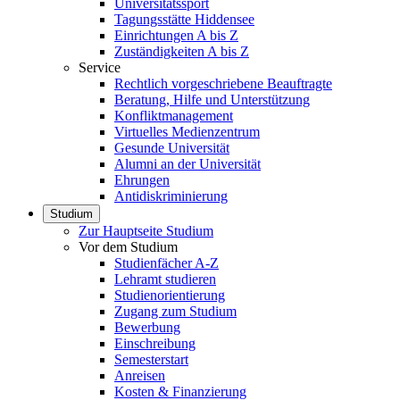
Universitätssport
Tagungsstätte Hiddensee
Einrichtungen A bis Z
Zuständigkeiten A bis Z
Service
Rechtlich vorgeschriebene Beauftragte
Beratung, Hilfe und Unterstützung
Konfliktmanagement
Virtuelles Medienzentrum
Gesunde Universität
Alumni an der Universität
Ehrungen
Antidiskriminierung
Studium
Zur Hauptseite Studium
Vor dem Studium
Studienfächer A-Z
Lehramt studieren
Studienorientierung
Zugang zum Studium
Bewerbung
Einschreibung
Semesterstart
Anreisen
Kosten & Finanzierung