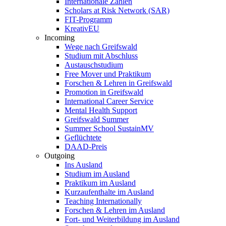
Internationale Zahlen
Scholars at Risk Network (SAR)
FIT-Programm
KreativEU
Incoming
Wege nach Greifswald
Studium mit Abschluss
Austauschstudium
Free Mover und Praktikum
Forschen & Lehren in Greifswald
Promotion in Greifswald
International Career Service
Mental Health Support
Greifswald Summer
Summer School SustainMV
Geflüchtete
DAAD-Preis
Outgoing
Ins Ausland
Studium im Ausland
Praktikum im Ausland
Kurzaufenthalte im Ausland
Teaching Internationally
Forschen & Lehren im Ausland
Fort- und Weiterbildung im Ausland