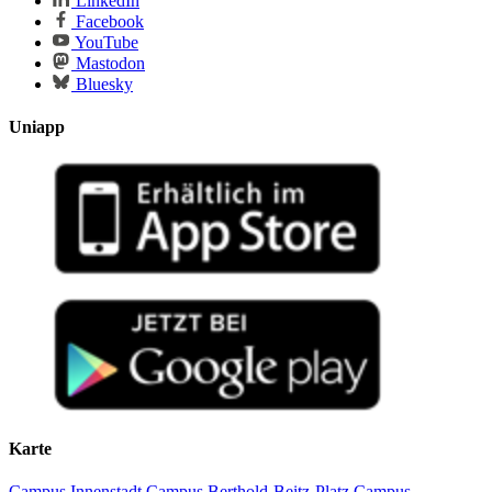
LinkedIn
Facebook
YouTube
Mastodon
Bluesky
Uniapp
Karte
Campus Innenstadt
Campus Berthold-Beitz-Platz
Campus