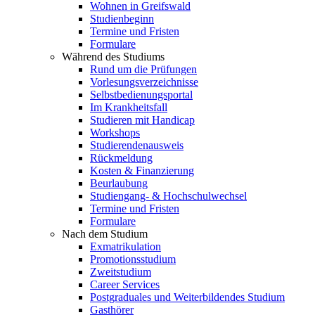
Wohnen in Greifswald
Studienbeginn
Termine und Fristen
Formulare
Während des Studiums
Rund um die Prüfungen
Vorlesungsverzeichnisse
Selbstbedienungsportal
Im Krankheitsfall
Studieren mit Handicap
Workshops
Studierendenausweis
Rückmeldung
Kosten & Finanzierung
Beurlaubung
Studiengang- & Hochschulwechsel
Termine und Fristen
Formulare
Nach dem Studium
Exmatrikulation
Promotionsstudium
Zweitstudium
Career Services
Postgraduales und Weiterbildendes Studium
Gasthörer