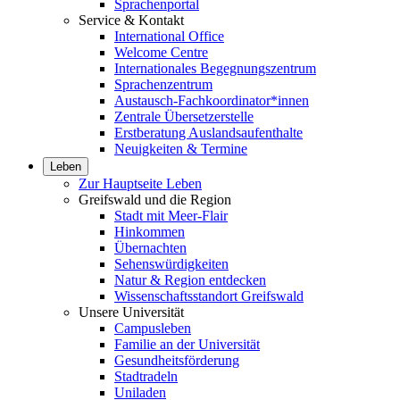
Sprachenportal
Service & Kontakt
International Office
Welcome Centre
Internationales Begegnungszentrum
Sprachenzentrum
Austausch-Fachkoordinator*innen
Zentrale Übersetzerstelle
Erstberatung Auslandsaufenthalte
Neuigkeiten & Termine
Leben
Zur Hauptseite Leben
Greifswald und die Region
Stadt mit Meer-Flair
Hinkommen
Übernachten
Sehenswürdigkeiten
Natur & Region entdecken
Wissenschaftsstandort Greifswald
Unsere Universität
Campusleben
Familie an der Universität
Gesundheitsförderung
Stadtradeln
Uniladen