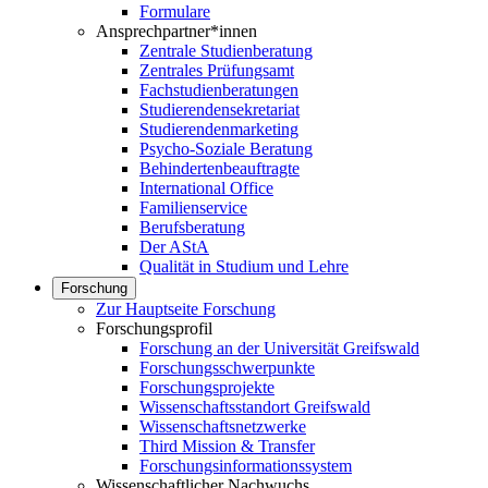
Formulare
Ansprechpartner*innen
Zentrale Studienberatung
Zentrales Prüfungsamt
Fachstudienberatungen
Studierendensekretariat
Studierendenmarketing
Psycho-Soziale Beratung
Behindertenbeauftragte
International Office
Familienservice
Berufsberatung
Der AStA
Qualität in Studium und Lehre
Forschung
Zur Hauptseite Forschung
Forschungsprofil
Forschung an der Universität Greifswald
Forschungsschwerpunkte
Forschungsprojekte
Wissenschaftsstandort Greifswald
Wissenschaftsnetzwerke
Third Mission & Transfer
Forschungsinformationssystem
Wissenschaftlicher Nachwuchs