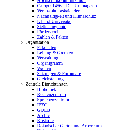
Hochschulkommunikation
Campus1456 – Das Unimagazin
Veranstaltungskalender
Nachhaltigkeit und Klimaschutz
KI und Universität
Stellenangebote
Förderverein
Zahlen & Fakten
Organisation
Fakultäten
Leitung & Gremien
Verwaltung
Organigramm
Wahlen
Satzungen & Formulare
Gleichstellung
Zentrale Einrichtungen
Bibliothek
Rechenzentrum
Sprachenzentrum
IFZO
GULB
Archiv
Kustodie
Botanischer Garten und Arboretum