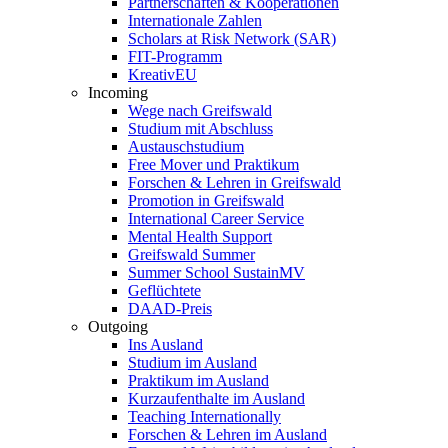
Partnerschaften & Kooperationen
Internationale Zahlen
Scholars at Risk Network (SAR)
FIT-Programm
KreativEU
Incoming
Wege nach Greifswald
Studium mit Abschluss
Austauschstudium
Free Mover und Praktikum
Forschen & Lehren in Greifswald
Promotion in Greifswald
International Career Service
Mental Health Support
Greifswald Summer
Summer School SustainMV
Geflüchtete
DAAD-Preis
Outgoing
Ins Ausland
Studium im Ausland
Praktikum im Ausland
Kurzaufenthalte im Ausland
Teaching Internationally
Forschen & Lehren im Ausland