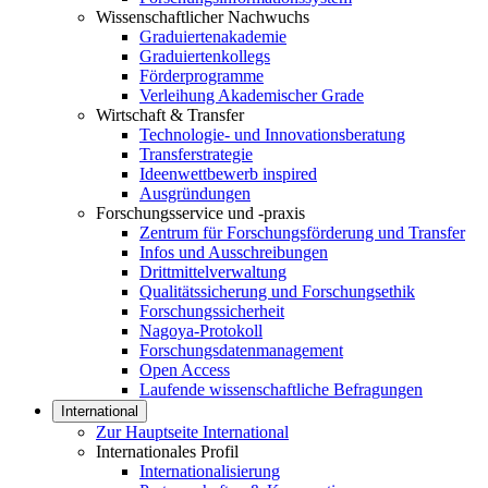
Wissenschaftlicher Nachwuchs
Graduiertenakademie
Graduiertenkollegs
Förderprogramme
Verleihung Akademischer Grade
Wirtschaft & Transfer
Technologie- und Innovationsberatung
Transferstrategie
Ideenwettbewerb inspired
Ausgründungen
Forschungsservice und -praxis
Zentrum für Forschungsförderung und Transfer
Infos und Ausschreibungen
Drittmittelverwaltung
Qualitätssicherung und Forschungsethik
Forschungssicherheit
Nagoya-Protokoll
Forschungsdatenmanagement
Open Access
Laufende wissenschaftliche Befragungen
International
Zur Hauptseite International
Internationales Profil
Internationalisierung