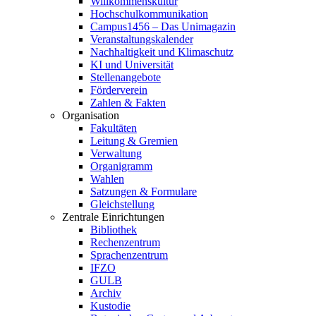
Willkommenskultur
Hochschulkommunikation
Campus1456 – Das Unimagazin
Veranstaltungskalender
Nachhaltigkeit und Klimaschutz
KI und Universität
Stellenangebote
Förderverein
Zahlen & Fakten
Organisation
Fakultäten
Leitung & Gremien
Verwaltung
Organigramm
Wahlen
Satzungen & Formulare
Gleichstellung
Zentrale Einrichtungen
Bibliothek
Rechenzentrum
Sprachenzentrum
IFZO
GULB
Archiv
Kustodie