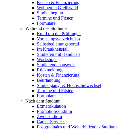
Kosten & Finanzierung
Wohnen in Greifswald
Studienbeginn
Termine und Fristen
Formulare
Während des Studiums
Rund um die Prüfungen
Vorlesungsverzeichnisse
Selbstbedienungsportal
Im Krankheitsfall
Studieren mit Handicap
Workshops
Studierendenausweis
Rückmeldung
Kosten & Finanzierung
Beurlaubung
Studiengang- & Hochschulwechsel
Termine und Fristen
Formulare
Nach dem Studium
Exmatrikulation
Promotionsstudium
Zweitstudium
Career Services
Postgraduales und Weiterbildendes Studium