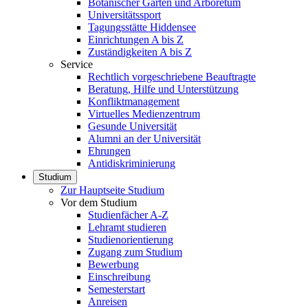
Botanischer Garten und Arboretum
Universitätssport
Tagungsstätte Hiddensee
Einrichtungen A bis Z
Zuständigkeiten A bis Z
Service
Rechtlich vorgeschriebene Beauftragte
Beratung, Hilfe und Unterstützung
Konfliktmanagement
Virtuelles Medienzentrum
Gesunde Universität
Alumni an der Universität
Ehrungen
Antidiskriminierung
Studium
Zur Hauptseite Studium
Vor dem Studium
Studienfächer A-Z
Lehramt studieren
Studienorientierung
Zugang zum Studium
Bewerbung
Einschreibung
Semesterstart
Anreisen