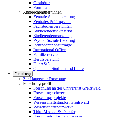
Gasthörer
Formulare
Ansprechpartner*innen
Zentrale Studienberatung
Zentrales Prüfungsamt
Fachstudienberatungen
Studierendensekretariat
Studierendenmarketing
Psycho-Soziale Beratung
Behindertenbeauftragte
International Office
Familienservice
Berufsberatung
Der AStA
Qualität in Studium und Lehre
Forschung
Zur Hauptseite Forschung
Forschungsprofil
Forschung an der Universität Greifswald
Forschungsschwerpunkte
Forschungsprojekte
Wissenschaftsstandort Greifswald
Wissenschaftsnetzwerke
Third Mission & Transfer
Forschungsinformationssystem