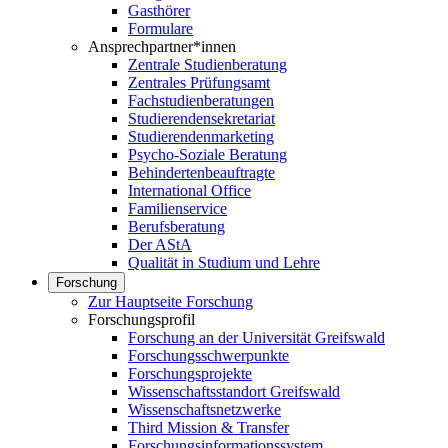
Gasthörer
Formulare
Ansprechpartner*innen
Zentrale Studienberatung
Zentrales Prüfungsamt
Fachstudienberatungen
Studierendensekretariat
Studierendenmarketing
Psycho-Soziale Beratung
Behindertenbeauftragte
International Office
Familienservice
Berufsberatung
Der AStA
Qualität in Studium und Lehre
Forschung
Zur Hauptseite Forschung
Forschungsprofil
Forschung an der Universität Greifswald
Forschungsschwerpunkte
Forschungsprojekte
Wissenschaftsstandort Greifswald
Wissenschaftsnetzwerke
Third Mission & Transfer
Forschungsinformationssystem