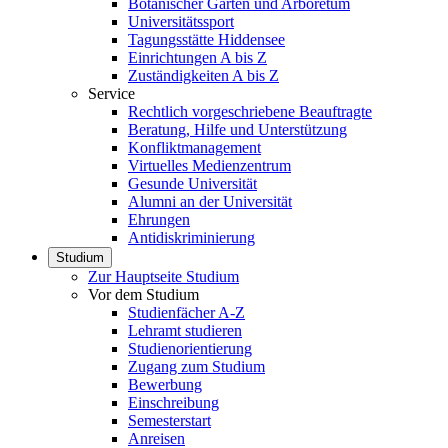
Botanischer Garten und Arboretum
Universitätssport
Tagungsstätte Hiddensee
Einrichtungen A bis Z
Zuständigkeiten A bis Z
Service
Rechtlich vorgeschriebene Beauftragte
Beratung, Hilfe und Unterstützung
Konfliktmanagement
Virtuelles Medienzentrum
Gesunde Universität
Alumni an der Universität
Ehrungen
Antidiskriminierung
Studium
Zur Hauptseite Studium
Vor dem Studium
Studienfächer A-Z
Lehramt studieren
Studienorientierung
Zugang zum Studium
Bewerbung
Einschreibung
Semesterstart
Anreisen