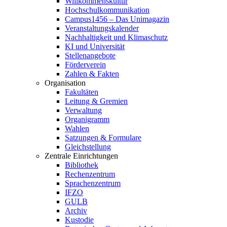
Willkommenskultur
Hochschulkommunikation
Campus1456 – Das Unimagazin
Veranstaltungskalender
Nachhaltigkeit und Klimaschutz
KI und Universität
Stellenangebote
Förderverein
Zahlen & Fakten
Organisation
Fakultäten
Leitung & Gremien
Verwaltung
Organigramm
Wahlen
Satzungen & Formulare
Gleichstellung
Zentrale Einrichtungen
Bibliothek
Rechenzentrum
Sprachenzentrum
IFZO
GULB
Archiv
Kustodie