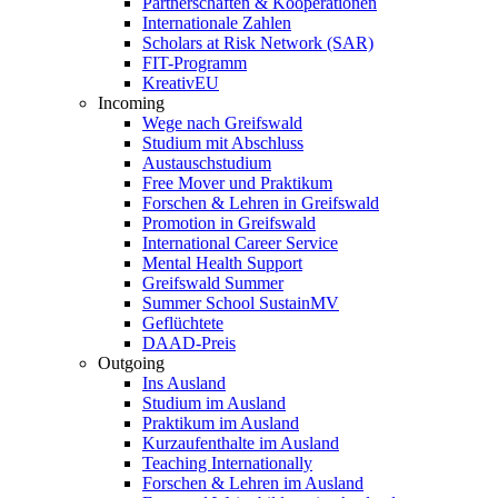
Partnerschaften & Kooperationen
Internationale Zahlen
Scholars at Risk Network (SAR)
FIT-Programm
KreativEU
Incoming
Wege nach Greifswald
Studium mit Abschluss
Austauschstudium
Free Mover und Praktikum
Forschen & Lehren in Greifswald
Promotion in Greifswald
International Career Service
Mental Health Support
Greifswald Summer
Summer School SustainMV
Geflüchtete
DAAD-Preis
Outgoing
Ins Ausland
Studium im Ausland
Praktikum im Ausland
Kurzaufenthalte im Ausland
Teaching Internationally
Forschen & Lehren im Ausland