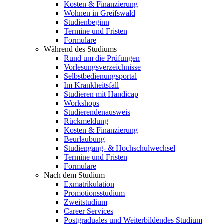
Kosten & Finanzierung
Wohnen in Greifswald
Studienbeginn
Termine und Fristen
Formulare
Während des Studiums
Rund um die Prüfungen
Vorlesungsverzeichnisse
Selbstbedienungsportal
Im Krankheitsfall
Studieren mit Handicap
Workshops
Studierendenausweis
Rückmeldung
Kosten & Finanzierung
Beurlaubung
Studiengang- & Hochschulwechsel
Termine und Fristen
Formulare
Nach dem Studium
Exmatrikulation
Promotionsstudium
Zweitstudium
Career Services
Postgraduales und Weiterbildendes Studium