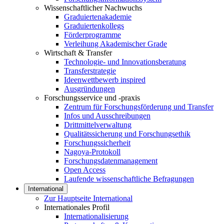
Wissenschaftlicher Nachwuchs
Graduiertenakademie
Graduiertenkollegs
Förderprogramme
Verleihung Akademischer Grade
Wirtschaft & Transfer
Technologie- und Innovationsberatung
Transferstrategie
Ideenwettbewerb inspired
Ausgründungen
Forschungsservice und -praxis
Zentrum für Forschungsförderung und Transfer
Infos und Ausschreibungen
Drittmittelverwaltung
Qualitätssicherung und Forschungsethik
Forschungssicherheit
Nagoya-Protokoll
Forschungsdatenmanagement
Open Access
Laufende wissenschaftliche Befragungen
International
Zur Hauptseite International
Internationales Profil
Internationalisierung