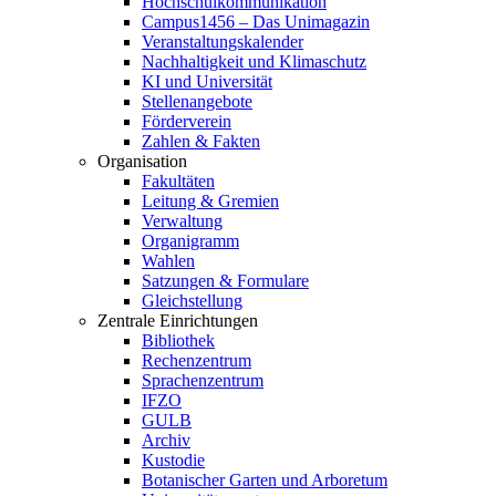
Hochschulkommunikation
Campus1456 – Das Unimagazin
Veranstaltungskalender
Nachhaltigkeit und Klimaschutz
KI und Universität
Stellenangebote
Förderverein
Zahlen & Fakten
Organisation
Fakultäten
Leitung & Gremien
Verwaltung
Organigramm
Wahlen
Satzungen & Formulare
Gleichstellung
Zentrale Einrichtungen
Bibliothek
Rechenzentrum
Sprachenzentrum
IFZO
GULB
Archiv
Kustodie
Botanischer Garten und Arboretum