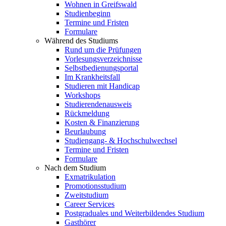
Wohnen in Greifswald
Studienbeginn
Termine und Fristen
Formulare
Während des Studiums
Rund um die Prüfungen
Vorlesungsverzeichnisse
Selbstbedienungsportal
Im Krankheitsfall
Studieren mit Handicap
Workshops
Studierendenausweis
Rückmeldung
Kosten & Finanzierung
Beurlaubung
Studiengang- & Hochschulwechsel
Termine und Fristen
Formulare
Nach dem Studium
Exmatrikulation
Promotionsstudium
Zweitstudium
Career Services
Postgraduales und Weiterbildendes Studium
Gasthörer