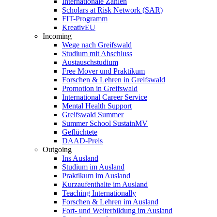
Internationale Zahlen
Scholars at Risk Network (SAR)
FIT-Programm
KreativEU
Incoming
Wege nach Greifswald
Studium mit Abschluss
Austauschstudium
Free Mover und Praktikum
Forschen & Lehren in Greifswald
Promotion in Greifswald
International Career Service
Mental Health Support
Greifswald Summer
Summer School SustainMV
Geflüchtete
DAAD-Preis
Outgoing
Ins Ausland
Studium im Ausland
Praktikum im Ausland
Kurzaufenthalte im Ausland
Teaching Internationally
Forschen & Lehren im Ausland
Fort- und Weiterbildung im Ausland