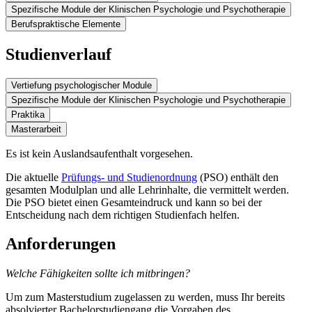
Spezifische Module der Klinischen Psychologie und Psychotherapie
Psychologische Diagnostik und Begutachtung
Berufspraktische Elemente
Forschungsmethoden
Krankheits- und Verfahrenslehre
Wissenschaftliche Vertiefung in psychologischen Grundlagen
Angewandte Psychotherapie
Studienverlauf
(Kognitive und Biologische Psychologie, Entwicklungs- und
Berufsqualifizierende Tätigkeit II
Persönlichkeitspsychologie, Emotions- und
Qualitätssicherung und Selbstreflexion
Sozialpsychologie)
Vertiefung psychologischer Module
A
Spezifische Module der Klinischen Psychologie und Psychotherapie
Psychologische Diagnostik und Begutachtung
D
Praktika
Krankheits- und Verfahrenslehre
B
Forschungsmethoden
H
Masterarbeit
Forschungsorientiertes Praktikum II – Psychotherapieforschung
E
Qualitätssicherung und Selbstreflexion
Vertiefung psychologischer Grundlagen (Wahlpflichtmodul, 1
C
von 3)
I
Berufsqualifizierende Tätigkeit III – ambulante Versorgung
F
Berufsqualifizierende Tätigkeit II
Es ist kein Auslandsaufenthalt vorgesehen.
J
Berufsqualifizierende Tätigkeit III – (teil-)stationäre Versorgung
G
Angewandte Psychotherapie
Die aktuelle
Prüfungs- und Studienordnung
(PSO) enthält den
gesamten Modulplan und alle Lehrinhalte, die vermittelt werden.
Die PSO bietet einen Gesamteindruck und kann so bei der
Entscheidung nach dem richtigen Studienfach helfen.
Anforderungen
Welche Fähigkeiten sollte ich mitbringen?
Um zum Masterstudium zugelassen zu werden, muss Ihr bereits
absolvierter Bachelorstudiengang die Vorgaben des