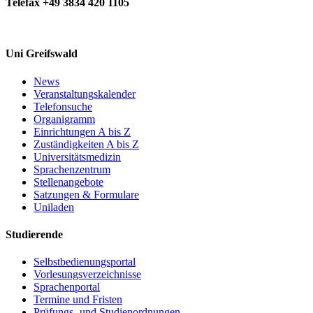
Telefax +49 3834 420 1105
Uni Greifswald
News
Veranstaltungskalender
Telefonsuche
Organigramm
Einrichtungen A bis Z
Zuständigkeiten A bis Z
Universitätsmedizin
Sprachenzentrum
Stellenangebote
Satzungen & Formulare
Uniladen
Studierende
Selbstbedienungsportal
Vorlesungsverzeichnisse
Sprachenportal
Termine und Fristen
Prüfungs- und Studienordnungen