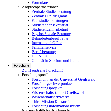
Formulare
Ansprechpartner*innen
Zentrale Studienberatung
Zentrales Prüfungsamt
Fachstudienberatungen
Studierendensekretariat
Studierendenmarketing
Psycho-Soziale Beratung
Behindertenbeauftragte
International Office
Familienservice
Berufsberatung
Der AStA
Qualität in Studium und Lehre
Forschung
Zur Hauptseite Forschung
Forschungsprofil
Forschung an der Universität Greifswald
Forschungsschwerpunkte
Forschungsprojekte
Wissenschaftsstandort Greifswald
Wissenschaftsnetzwerke
Third Mission & Transfer
Forschungsinformationssystem
Wissenschaftlicher Nachwuchs