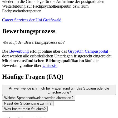
wiederum die Grundlage für die Aufnahme der postgradualen
Weiterbildung zur Fachpsychotherapeutin bzw. zum
Fachpsychotherapeuten.
Career Services der Uni Greifswald
Bewerbungsprozess
Wie läuft der Bewerbungsprozess ab?
Die
Bewerbung
erfolgt online über das
GrypsOn-Campusportal
–
dort werden alle erforderlichen Unterlagen fristgerecht eingereicht.
Mit einer ausländischen Bildungsqualifikation
läuft die
Bewerbung online über
Uniassist
.
Häufige Fragen (FAQ)
An wen wende ich mich bei Fragen rund um das Studium oder die
Einschreibung?
Welche Sprachnachweise werden akzeptiert?
Bei Fragen aller Art rund um die Universität Greifswald,
Passt der Studiengang zu mir?
Studiengangsauswahl oder den Einschreibeprozess wenden Sie sich
Kenntnisse des Englischen auf dem Niveau B2 des „Gemeinsamen
Was kostet mein Studium?
gern an die
Studienorientierung
.
Europäischen Referenzrahmens“ (GER) oder alternativ mindestens
Hilfe bei der Entscheidung zur Studienwahl bietet unsere
siebenjähriger aufsteigender Englischunterricht an einer
Studienorientierung mit ihren vielfältigen Angeboten. Neben einer