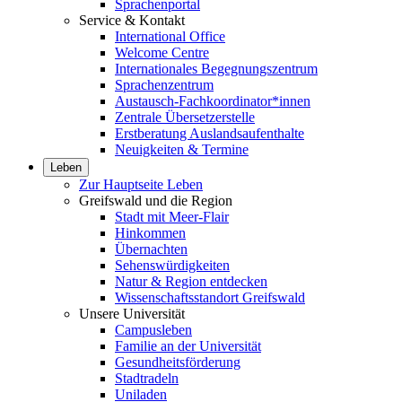
Sprachenportal
Service & Kontakt
International Office
Welcome Centre
Internationales Begegnungszentrum
Sprachenzentrum
Austausch-Fachkoordinator*innen
Zentrale Übersetzerstelle
Erstberatung Auslandsaufenthalte
Neuigkeiten & Termine
Leben
Zur Hauptseite Leben
Greifswald und die Region
Stadt mit Meer-Flair
Hinkommen
Übernachten
Sehenswürdigkeiten
Natur & Region entdecken
Wissenschaftsstandort Greifswald
Unsere Universität
Campusleben
Familie an der Universität
Gesundheitsförderung
Stadtradeln
Uniladen