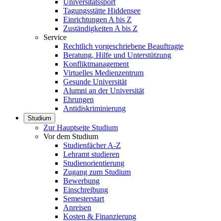
Universitätssport
Tagungsstätte Hiddensee
Einrichtungen A bis Z
Zuständigkeiten A bis Z
Service
Rechtlich vorgeschriebene Beauftragte
Beratung, Hilfe und Unterstützung
Konfliktmanagement
Virtuelles Medienzentrum
Gesunde Universität
Alumni an der Universität
Ehrungen
Antidiskriminierung
Studium
Zur Hauptseite Studium
Vor dem Studium
Studienfächer A-Z
Lehramt studieren
Studienorientierung
Zugang zum Studium
Bewerbung
Einschreibung
Semesterstart
Anreisen
Kosten & Finanzierung