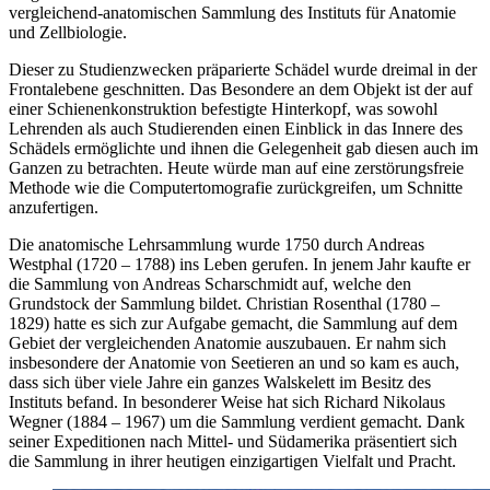
vergleichend-anatomischen Sammlung des Instituts für Anatomie
und Zellbiologie.
Dieser zu Studienzwecken präparierte Schädel wurde dreimal in der
Frontalebene geschnitten. Das Besondere an dem Objekt ist der auf
einer Schienenkonstruktion befestigte Hinterkopf, was sowohl
Lehrenden als auch Studierenden einen Einblick in das Innere des
Schädels ermöglichte und ihnen die Gelegenheit gab diesen auch im
Ganzen zu betrachten. Heute würde man auf eine zerstörungsfreie
Methode wie die Computertomografie zurückgreifen, um Schnitte
anzufertigen.
Die anatomische Lehrsammlung wurde 1750 durch Andreas
Westphal (1720 – 1788) ins Leben gerufen. In jenem Jahr kaufte er
die Sammlung von Andreas Scharschmidt auf, welche den
Grundstock der Sammlung bildet. Christian Rosenthal (1780 –
1829) hatte es sich zur Aufgabe gemacht, die Sammlung auf dem
Gebiet der vergleichenden Anatomie auszubauen. Er nahm sich
insbesondere der Anatomie von Seetieren an und so kam es auch,
dass sich über viele Jahre ein ganzes Walskelett im Besitz des
Instituts befand. In besonderer Weise hat sich Richard Nikolaus
Wegner (1884 – 1967) um die Sammlung verdient gemacht. Dank
seiner Expeditionen nach Mittel- und Südamerika präsentiert sich
die Sammlung in ihrer heutigen einzigartigen Vielfalt und Pracht.