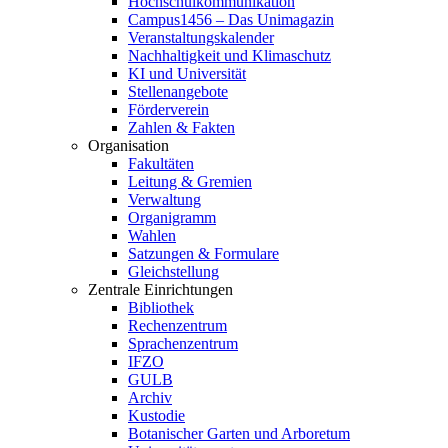
Hochschulkommunikation
Campus1456 – Das Unimagazin
Veranstaltungskalender
Nachhaltigkeit und Klimaschutz
KI und Universität
Stellenangebote
Förderverein
Zahlen & Fakten
Organisation
Fakultäten
Leitung & Gremien
Verwaltung
Organigramm
Wahlen
Satzungen & Formulare
Gleichstellung
Zentrale Einrichtungen
Bibliothek
Rechenzentrum
Sprachenzentrum
IFZO
GULB
Archiv
Kustodie
Botanischer Garten und Arboretum