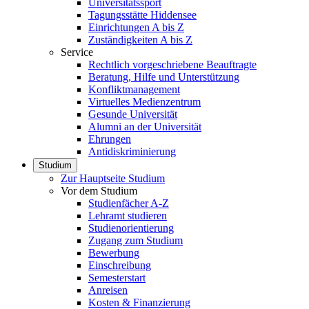
Universitätssport
Tagungsstätte Hiddensee
Einrichtungen A bis Z
Zuständigkeiten A bis Z
Service
Rechtlich vorgeschriebene Beauftragte
Beratung, Hilfe und Unterstützung
Konfliktmanagement
Virtuelles Medienzentrum
Gesunde Universität
Alumni an der Universität
Ehrungen
Antidiskriminierung
Studium
Zur Hauptseite Studium
Vor dem Studium
Studienfächer A-Z
Lehramt studieren
Studienorientierung
Zugang zum Studium
Bewerbung
Einschreibung
Semesterstart
Anreisen
Kosten & Finanzierung