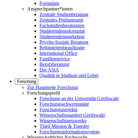
Formulare
Ansprechpartner*innen
Zentrale Studienberatung
Zentrales Prüfungsamt
Fachstudienberatungen
Studierendensekretariat
Studierendenmarketing
Psycho-Soziale Beratung
Behindertenbeauftragte
International Office
Familienservice
Berufsberatung
Der AStA
Qualität in Studium und Lehre
Forschung
Zur Hauptseite Forschung
Forschungsprofil
Forschung an der Universität Greifswald
Forschungsschwerpunkte
Forschungsprojekte
Wissenschaftsstandort Greifswald
Wissenschaftsnetzwerke
Third Mission & Transfer
Forschungsinformationssystem
Wissenschaftlicher Nachwuchs