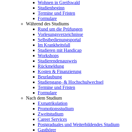
Wohnen in Greifswald
Studienbeginn
Termine und Fristen
Formulare
Während des Studiums
Rund um die Prüfungen
Vorlesungsverzeichnisse
Selbstbedienungsportal
Im Krankheitsfall
Studieren mit Handicap
Workshops
Studierendenausweis
Rückmeldung
Kosten & Finanzierung
Beurlaubung
Studiengang- & Hochschulwechsel
Termine und Fristen
Formulare
Nach dem Studium
Exmatrikulation
Promotionsstudium
Zweitstudium
Career Services
Postgraduales und Weiterbildendes Studium
Gasthörer