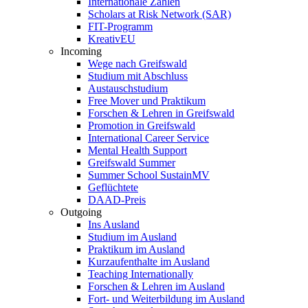
Internationale Zahlen
Scholars at Risk Network (SAR)
FIT-Programm
KreativEU
Incoming
Wege nach Greifswald
Studium mit Abschluss
Austauschstudium
Free Mover und Praktikum
Forschen & Lehren in Greifswald
Promotion in Greifswald
International Career Service
Mental Health Support
Greifswald Summer
Summer School SustainMV
Geflüchtete
DAAD-Preis
Outgoing
Ins Ausland
Studium im Ausland
Praktikum im Ausland
Kurzaufenthalte im Ausland
Teaching Internationally
Forschen & Lehren im Ausland
Fort- und Weiterbildung im Ausland