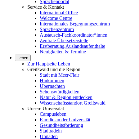
Sprachenportal
Service & Kontakt
International Office
Welcome Centre
Internationales Begegnungszentrum
Sprachenzentrum
Austausch-Fachkoordinator*innen
Zentrale Übersetzerstelle
Erstberatung Auslandsaufenthalte
Neuigkeiten & Termine
Leben
Zur Hauptseite Leben
Greifswald und die Region
Stadt mit Meer-Flair
Hinkommen
Übernachten
Sehenswürdigkeiten
Natur & Region entdecken
Wissenschaftsstandort Greifswald
Unsere Universität
Campusleben
Familie an der Universität
Gesundheitsförderung
Stadtradeln
Uniladen