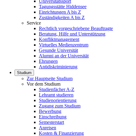
Universitätssport
Tagungsstätte Hiddensee
Einrichtungen A bis Z
Zuständigkeiten A bis Z
Service
Rechtlich vorgeschriebene Beauftragte
Beratung, Hilfe und Unterstützung
Konfliktmanagement
Virtuelles Medienzentrum
Gesunde Universität
Alumni an der Universität
Ehrungen
Antidiskriminierung
Studium
Zur Hauptseite Studium
Vor dem Studium
Studienfächer A-Z
Lehramt studieren
Studienorientierung
Zugang zum Studium
Bewerbung
Einschreibung
Semesterstart
Anreisen
Kosten & Finanzierung