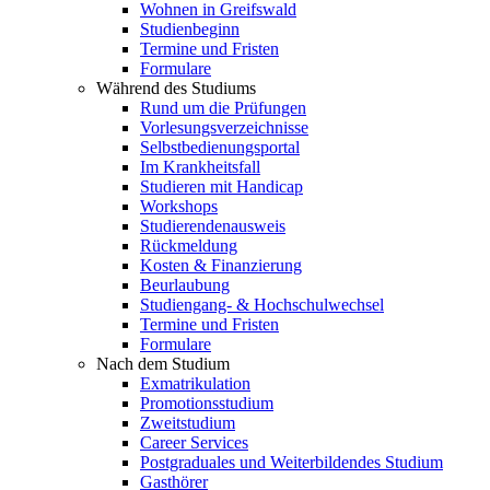
Wohnen in Greifswald
Studienbeginn
Termine und Fristen
Formulare
Während des Studiums
Rund um die Prüfungen
Vorlesungsverzeichnisse
Selbstbedienungsportal
Im Krankheitsfall
Studieren mit Handicap
Workshops
Studierendenausweis
Rückmeldung
Kosten & Finanzierung
Beurlaubung
Studiengang- & Hochschulwechsel
Termine und Fristen
Formulare
Nach dem Studium
Exmatrikulation
Promotionsstudium
Zweitstudium
Career Services
Postgraduales und Weiterbildendes Studium
Gasthörer