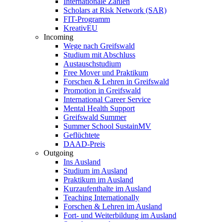
Internationale Zahlen
Scholars at Risk Network (SAR)
FIT-Programm
KreativEU
Incoming
Wege nach Greifswald
Studium mit Abschluss
Austauschstudium
Free Mover und Praktikum
Forschen & Lehren in Greifswald
Promotion in Greifswald
International Career Service
Mental Health Support
Greifswald Summer
Summer School SustainMV
Geflüchtete
DAAD-Preis
Outgoing
Ins Ausland
Studium im Ausland
Praktikum im Ausland
Kurzaufenthalte im Ausland
Teaching Internationally
Forschen & Lehren im Ausland
Fort- und Weiterbildung im Ausland