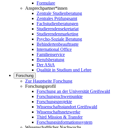
Formulare
Ansprechpartner*innen
Zentrale Studienberatung
Zentrales Prüfungsamt
Fachstudienberatungen
Studierendensekretariat
Studierendenmarketing
Psycho-Soziale Beratung
Behindertenbeauftragte
International Office
Familienservice
Berufsberatung
Der AStA
Qualität in Studium und Lehre
Forschung
Zur Hauptseite Forschung
Forschungsprofil
Forschung an der Universität Greifswald
Forschungsschwerpunkte
Forschungsprojekte
Wissenschaftsstandort Greifswald
Wissenschaftsnetzwerke
Third Mission & Transfer
Forschungsinformationssystem
Wissenschaftlicher Nachwuchs