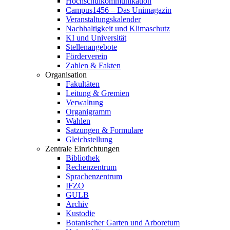
Hochschulkommunikation
Campus1456 – Das Unimagazin
Veranstaltungskalender
Nachhaltigkeit und Klimaschutz
KI und Universität
Stellenangebote
Förderverein
Zahlen & Fakten
Organisation
Fakultäten
Leitung & Gremien
Verwaltung
Organigramm
Wahlen
Satzungen & Formulare
Gleichstellung
Zentrale Einrichtungen
Bibliothek
Rechenzentrum
Sprachenzentrum
IFZO
GULB
Archiv
Kustodie
Botanischer Garten und Arboretum