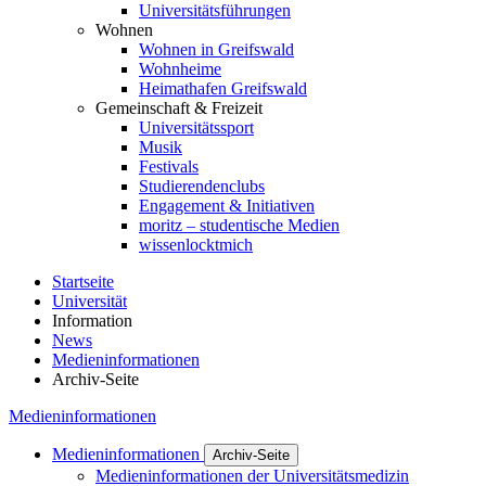
Universitätsführungen
Wohnen
Wohnen in Greifswald
Wohnheime
Heimathafen Greifswald
Gemeinschaft & Freizeit
Universitätssport
Musik
Festivals
Studierendenclubs
Engagement & Initiativen
moritz – studentische Medien
wissenlocktmich
Startseite
Universität
Information
News
Medieninformationen
Archiv-Seite
Medieninformationen
Medieninformationen
Archiv-Seite
Medieninformationen der Universitätsmedizin