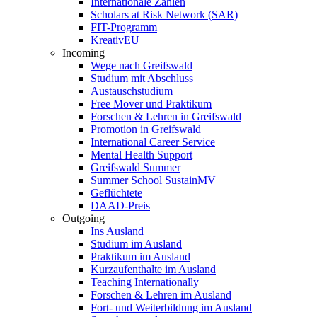
Internationale Zahlen
Scholars at Risk Network (SAR)
FIT-Programm
KreativEU
Incoming
Wege nach Greifswald
Studium mit Abschluss
Austauschstudium
Free Mover und Praktikum
Forschen & Lehren in Greifswald
Promotion in Greifswald
International Career Service
Mental Health Support
Greifswald Summer
Summer School SustainMV
Geflüchtete
DAAD-Preis
Outgoing
Ins Ausland
Studium im Ausland
Praktikum im Ausland
Kurzaufenthalte im Ausland
Teaching Internationally
Forschen & Lehren im Ausland
Fort- und Weiterbildung im Ausland