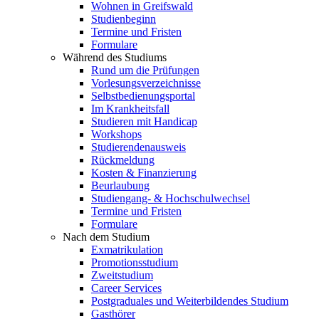
Wohnen in Greifswald
Studienbeginn
Termine und Fristen
Formulare
Während des Studiums
Rund um die Prüfungen
Vorlesungsverzeichnisse
Selbstbedienungsportal
Im Krankheitsfall
Studieren mit Handicap
Workshops
Studierendenausweis
Rückmeldung
Kosten & Finanzierung
Beurlaubung
Studiengang- & Hochschulwechsel
Termine und Fristen
Formulare
Nach dem Studium
Exmatrikulation
Promotionsstudium
Zweitstudium
Career Services
Postgraduales und Weiterbildendes Studium
Gasthörer