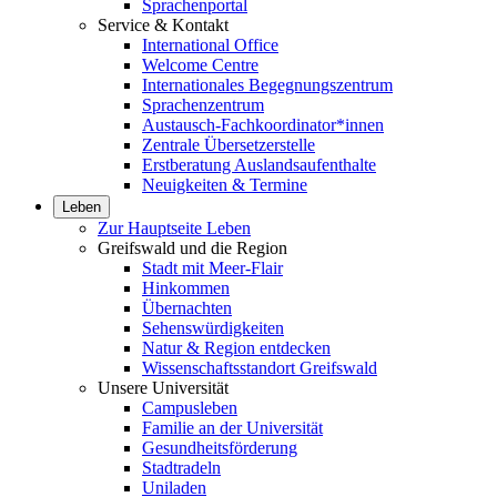
Sprachenportal
Service & Kontakt
International Office
Welcome Centre
Internationales Begegnungszentrum
Sprachenzentrum
Austausch-Fachkoordinator*innen
Zentrale Übersetzerstelle
Erstberatung Auslandsaufenthalte
Neuigkeiten & Termine
Leben
Zur Hauptseite Leben
Greifswald und die Region
Stadt mit Meer-Flair
Hinkommen
Übernachten
Sehenswürdigkeiten
Natur & Region entdecken
Wissenschaftsstandort Greifswald
Unsere Universität
Campusleben
Familie an der Universität
Gesundheitsförderung
Stadtradeln
Uniladen