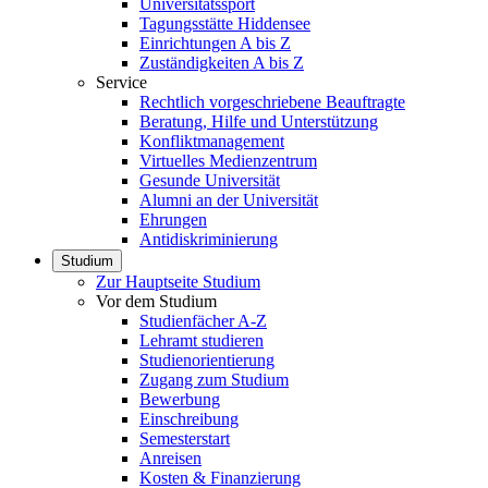
Universitätssport
Tagungsstätte Hiddensee
Einrichtungen A bis Z
Zuständigkeiten A bis Z
Service
Rechtlich vorgeschriebene Beauftragte
Beratung, Hilfe und Unterstützung
Konfliktmanagement
Virtuelles Medienzentrum
Gesunde Universität
Alumni an der Universität
Ehrungen
Antidiskriminierung
Studium
Zur Hauptseite Studium
Vor dem Studium
Studienfächer A-Z
Lehramt studieren
Studienorientierung
Zugang zum Studium
Bewerbung
Einschreibung
Semesterstart
Anreisen
Kosten & Finanzierung