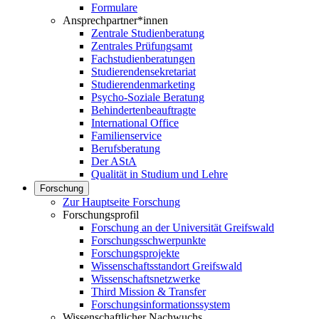
Formulare
Ansprechpartner*innen
Zentrale Studienberatung
Zentrales Prüfungsamt
Fachstudienberatungen
Studierendensekretariat
Studierendenmarketing
Psycho-Soziale Beratung
Behindertenbeauftragte
International Office
Familienservice
Berufsberatung
Der AStA
Qualität in Studium und Lehre
Forschung
Zur Hauptseite Forschung
Forschungsprofil
Forschung an der Universität Greifswald
Forschungsschwerpunkte
Forschungsprojekte
Wissenschaftsstandort Greifswald
Wissenschaftsnetzwerke
Third Mission & Transfer
Forschungsinformationssystem
Wissenschaftlicher Nachwuchs