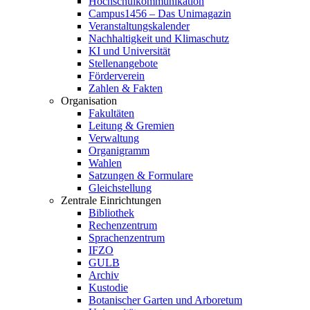
Hochschulkommunikation
Campus1456 – Das Unimagazin
Veranstaltungskalender
Nachhaltigkeit und Klimaschutz
KI und Universität
Stellenangebote
Förderverein
Zahlen & Fakten
Organisation
Fakultäten
Leitung & Gremien
Verwaltung
Organigramm
Wahlen
Satzungen & Formulare
Gleichstellung
Zentrale Einrichtungen
Bibliothek
Rechenzentrum
Sprachenzentrum
IFZO
GULB
Archiv
Kustodie
Botanischer Garten und Arboretum