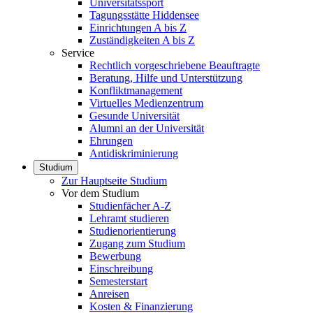
Universitätssport
Tagungsstätte Hiddensee
Einrichtungen A bis Z
Zuständigkeiten A bis Z
Service
Rechtlich vorgeschriebene Beauftragte
Beratung, Hilfe und Unterstützung
Konfliktmanagement
Virtuelles Medienzentrum
Gesunde Universität
Alumni an der Universität
Ehrungen
Antidiskriminierung
Studium
Zur Hauptseite Studium
Vor dem Studium
Studienfächer A-Z
Lehramt studieren
Studienorientierung
Zugang zum Studium
Bewerbung
Einschreibung
Semesterstart
Anreisen
Kosten & Finanzierung