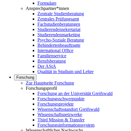
Formulare
Ansprechpartner*innen
Zentrale Studienberatung
Zentrales Prüfungsamt
Fachstudienberatungen
Studierendensekretariat
Studierendenmarketing
Psycho-Soziale Beratung
Behindertenbeauftragte
International Office
Familienservice
Berufsberatung
Der AStA
Qualität in Studium und Lehre
Forschung
Zur Hauptseite Forschung
Forschungsprofil
Forschung an der Universität Greifswald
Forschungsschwerpunkte
Forschungsprojekte
Wissenschaftsstandort Greifswald
Wissenschaftsnetzwerke
Third Mission & Transfer
Forschungsinformationssystem
Wissenschaftlicher Nachwuchs