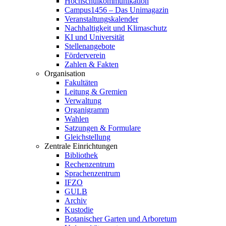
Hochschulkommunikation
Campus1456 – Das Unimagazin
Veranstaltungskalender
Nachhaltigkeit und Klimaschutz
KI und Universität
Stellenangebote
Förderverein
Zahlen & Fakten
Organisation
Fakultäten
Leitung & Gremien
Verwaltung
Organigramm
Wahlen
Satzungen & Formulare
Gleichstellung
Zentrale Einrichtungen
Bibliothek
Rechenzentrum
Sprachenzentrum
IFZO
GULB
Archiv
Kustodie
Botanischer Garten und Arboretum