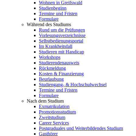
Wohnen in Greifswald
Studienbeginn
Termine und Fristen
Formulare
Während des Studiums
Rund um die Prüfungen
Vorlesungsverzeichnisse
Selbstbedienungsportal
Im Krankheitsfall
Studieren mit Handicap
Workshops
Studierendenausweis
Rückmeldung
Kosten & Finanzierung
Beurlaubung
Studiengang- & Hochschulwechsel
Termine und Fristen
Formulare
Nach dem Studium
Exmatrikulation
Promotionsstudium
Zweitstudium
Career Services
Postgraduales und Weiterbildendes Studium
Gasthörer