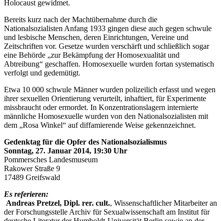
Holocaust gewidmet.
Bereits kurz nach der Machtübernahme durch die
Nationalsozialisten Anfang 1933 gingen diese auch gegen schwule
und lesbische Menschen, deren Einrichtungen, Vereine und
Zeitschriften vor. Gesetze wurden verschärft und schließlich sogar
eine Behörde „zur Bekämpfung der Homosexualität und
Abtreibung“ geschaffen. Homosexuelle wurden fortan systematisch
verfolgt und gedemütigt.
Etwa 10 000 schwule Männer wurden polizeilich erfasst und wegen
ihrer sexuellen Orientierung verurteilt, inhaftiert, für Experimente
missbraucht oder ermordet. In Konzentrationslagern internierte
männliche Homosexuelle wurden von den Nationalsozialisten mit
dem „Rosa Winkel“ auf diffamierende Weise gekennzeichnet.
Gedenktag für die Opfer des Nationalsozialismus
Sonntag, 27. Januar 2014, 19:30 Uhr
Pommersches Landesmuseum
Rakower Straße 9
17489 Greifswald
Es referieren:
Andreas Pretzel, Dipl. rer. cult.
, Wissenschaftlicher Mitarbeiter an
der Forschungsstelle Archiv für Sexualwissenschaft am Institut für
deutsche Literatur der Humboldt-Universität Berlin sowie an der