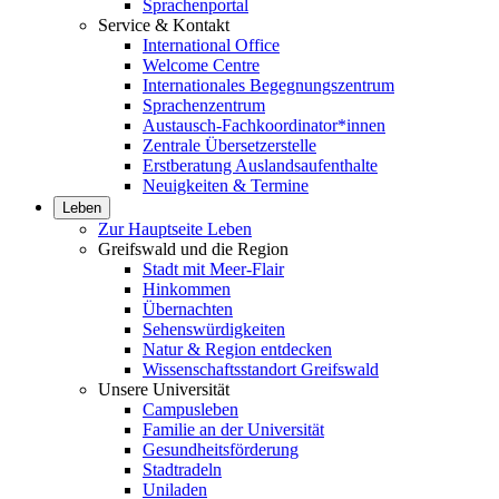
Sprachenportal
Service & Kontakt
International Office
Welcome Centre
Internationales Begegnungszentrum
Sprachenzentrum
Austausch-Fachkoordinator*innen
Zentrale Übersetzerstelle
Erstberatung Auslandsaufenthalte
Neuigkeiten & Termine
Leben
Zur Hauptseite Leben
Greifswald und die Region
Stadt mit Meer-Flair
Hinkommen
Übernachten
Sehenswürdigkeiten
Natur & Region entdecken
Wissenschaftsstandort Greifswald
Unsere Universität
Campusleben
Familie an der Universität
Gesundheitsförderung
Stadtradeln
Uniladen