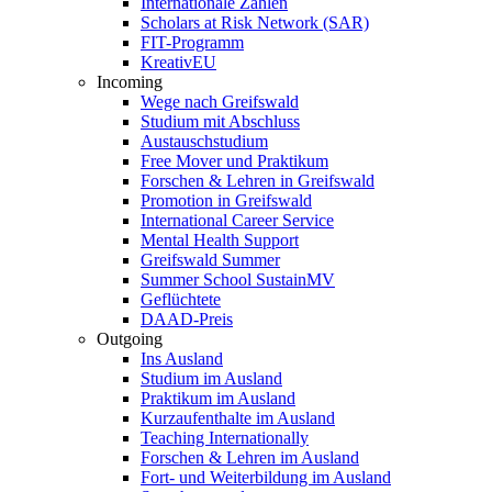
Internationale Zahlen
Scholars at Risk Network (SAR)
FIT-Programm
KreativEU
Incoming
Wege nach Greifswald
Studium mit Abschluss
Austauschstudium
Free Mover und Praktikum
Forschen & Lehren in Greifswald
Promotion in Greifswald
International Career Service
Mental Health Support
Greifswald Summer
Summer School SustainMV
Geflüchtete
DAAD-Preis
Outgoing
Ins Ausland
Studium im Ausland
Praktikum im Ausland
Kurzaufenthalte im Ausland
Teaching Internationally
Forschen & Lehren im Ausland
Fort- und Weiterbildung im Ausland