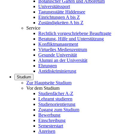
Botanischer Garten und Arboretum
Universitätssport
Tagungsstätte Hiddensee
Einrichtungen A bis Z
Zuständigkeiten A bis Z
Service
Rechtlich vorgeschriebene Beauftragte
Beratung, Hilfe und Unterstützung
Konfliktmanagement
Virtuelles Medienzentrum
Gesunde Universität
Alumni an der Universität
Ehrungen
Antidiskriminierung
Studium
Zur Hauptseite Studium
Vor dem Studium
Studienfächer A-Z
Lehramt studieren
Studienorientierung
Zugang zum Studium
Bewerbung
Einschreibung
Semesterstart
Anreisen