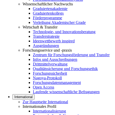
Wissenschaftlicher Nachwuchs
Graduiertenakademie
Graduiertenkollegs
Förderprogramme
Verleihung Akademischer Grade
Wirtschaft & Transfer
Technologie- und Innovationsberatung
Transferstrategie
Ideenwettbewerb inspired
Ausgründungen
Forschungsservice und -praxis
Zentrum für Forschungsförderung und Transfer
Infos und Ausschreibungen
Drittmittelverwaltung
Qualitätssicherung und Forschungsethik
Forschungssicherheit
Nagoya-Protokoll
Forschungsdatenmanagement
Open Access
Laufende wissenschaftliche Befragungen
International
Zur Hauptseite International
Internationales Profil
Internationalisierung