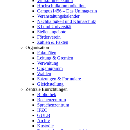
Willkommenskultur
Hochschulkommunikation
Campus1456 – Das Unimagazin
Veranstaltungskalender
Nachhaltigkeit und Klimaschutz
KI und Universität
Stellenangebote
Förderverein
Zahlen & Fakten
Organisation
Fakultäten
Leitung & Gremien
Verwaltung
Organigramm
Wahlen
Satzungen & Formulare
Gleichstellung
Zentrale Einrichtungen
Bibliothek
Rechenzentrum
Sprachenzentrum
IFZO
GULB
Archiv
Kustodie