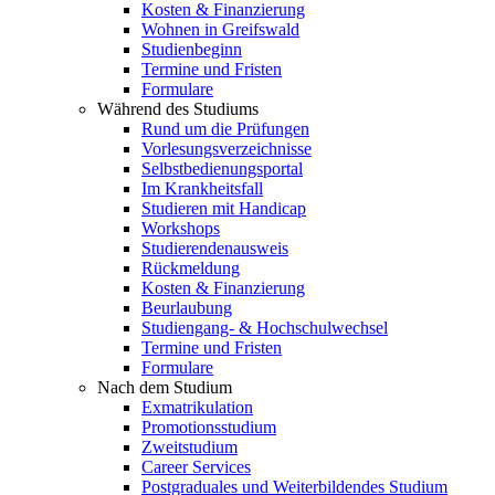
Kosten & Finanzierung
Wohnen in Greifswald
Studienbeginn
Termine und Fristen
Formulare
Während des Studiums
Rund um die Prüfungen
Vorlesungsverzeichnisse
Selbstbedienungsportal
Im Krankheitsfall
Studieren mit Handicap
Workshops
Studierendenausweis
Rückmeldung
Kosten & Finanzierung
Beurlaubung
Studiengang- & Hochschulwechsel
Termine und Fristen
Formulare
Nach dem Studium
Exmatrikulation
Promotionsstudium
Zweitstudium
Career Services
Postgraduales und Weiterbildendes Studium