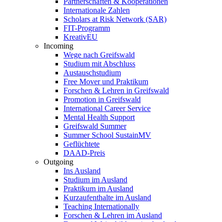
Partnerschaften & Kooperationen
Internationale Zahlen
Scholars at Risk Network (SAR)
FIT-Programm
KreativEU
Incoming
Wege nach Greifswald
Studium mit Abschluss
Austauschstudium
Free Mover und Praktikum
Forschen & Lehren in Greifswald
Promotion in Greifswald
International Career Service
Mental Health Support
Greifswald Summer
Summer School SustainMV
Geflüchtete
DAAD-Preis
Outgoing
Ins Ausland
Studium im Ausland
Praktikum im Ausland
Kurzaufenthalte im Ausland
Teaching Internationally
Forschen & Lehren im Ausland