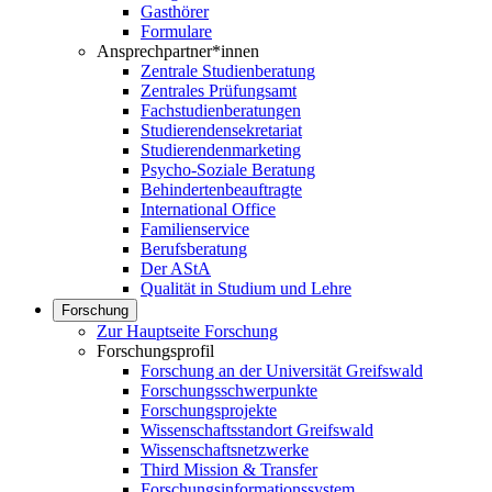
Gasthörer
Formulare
Ansprechpartner*innen
Zentrale Studienberatung
Zentrales Prüfungsamt
Fachstudienberatungen
Studierendensekretariat
Studierendenmarketing
Psycho-Soziale Beratung
Behindertenbeauftragte
International Office
Familienservice
Berufsberatung
Der AStA
Qualität in Studium und Lehre
Forschung
Zur Hauptseite Forschung
Forschungsprofil
Forschung an der Universität Greifswald
Forschungsschwerpunkte
Forschungsprojekte
Wissenschaftsstandort Greifswald
Wissenschaftsnetzwerke
Third Mission & Transfer
Forschungsinformationssystem