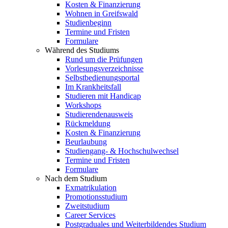
Kosten & Finanzierung
Wohnen in Greifswald
Studienbeginn
Termine und Fristen
Formulare
Während des Studiums
Rund um die Prüfungen
Vorlesungsverzeichnisse
Selbstbedienungsportal
Im Krankheitsfall
Studieren mit Handicap
Workshops
Studierendenausweis
Rückmeldung
Kosten & Finanzierung
Beurlaubung
Studiengang- & Hochschulwechsel
Termine und Fristen
Formulare
Nach dem Studium
Exmatrikulation
Promotionsstudium
Zweitstudium
Career Services
Postgraduales und Weiterbildendes Studium