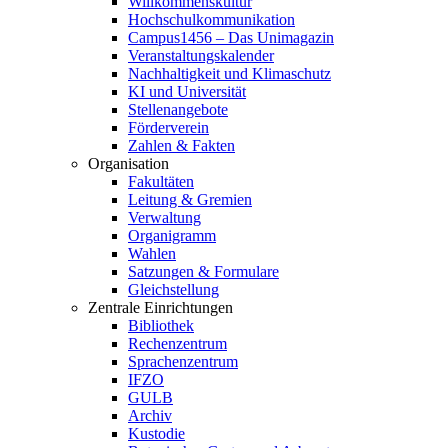
Willkommenskultur
Hochschulkommunikation
Campus1456 – Das Unimagazin
Veranstaltungskalender
Nachhaltigkeit und Klimaschutz
KI und Universität
Stellenangebote
Förderverein
Zahlen & Fakten
Organisation
Fakultäten
Leitung & Gremien
Verwaltung
Organigramm
Wahlen
Satzungen & Formulare
Gleichstellung
Zentrale Einrichtungen
Bibliothek
Rechenzentrum
Sprachenzentrum
IFZO
GULB
Archiv
Kustodie