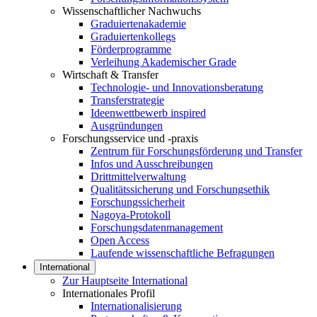
Wissenschaftlicher Nachwuchs
Graduiertenakademie
Graduiertenkollegs
Förderprogramme
Verleihung Akademischer Grade
Wirtschaft & Transfer
Technologie- und Innovationsberatung
Transferstrategie
Ideenwettbewerb inspired
Ausgründungen
Forschungsservice und -praxis
Zentrum für Forschungsförderung und Transfer
Infos und Ausschreibungen
Drittmittelverwaltung
Qualitätssicherung und Forschungsethik
Forschungssicherheit
Nagoya-Protokoll
Forschungsdatenmanagement
Open Access
Laufende wissenschaftliche Befragungen
International
Zur Hauptseite International
Internationales Profil
Internationalisierung