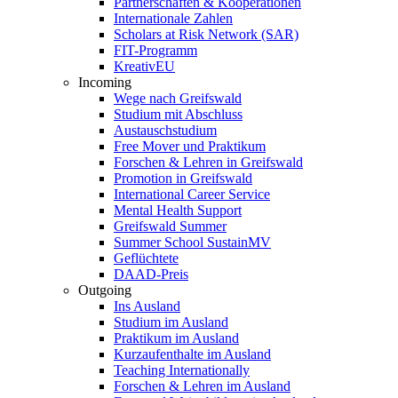
Partnerschaften & Kooperationen
Internationale Zahlen
Scholars at Risk Network (SAR)
FIT-Programm
KreativEU
Incoming
Wege nach Greifswald
Studium mit Abschluss
Austauschstudium
Free Mover und Praktikum
Forschen & Lehren in Greifswald
Promotion in Greifswald
International Career Service
Mental Health Support
Greifswald Summer
Summer School SustainMV
Geflüchtete
DAAD-Preis
Outgoing
Ins Ausland
Studium im Ausland
Praktikum im Ausland
Kurzaufenthalte im Ausland
Teaching Internationally
Forschen & Lehren im Ausland