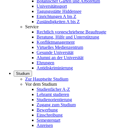
Botanischer Garten und Arboretum
Universitätssport
Tagungsstätte Hiddensee
Einrichtungen A bis Z
Zuständigkeiten A bis Z
Service
Rechtlich vorgeschriebene Beauftragte
Beratung, Hilfe und Unterstützung
Konfliktmanagement
Virtuelles Medienzentrum
Gesunde Universität
Alumni an der Universität
Ehrungen
Antidiskriminierung
Studium
Zur Hauptseite Studium
Vor dem Studium
Studienfächer A-Z
Lehramt studieren
Studienorientierung
Zugang zum Studium
Bewerbung
Einschreibung
Semesterstart
Anreisen