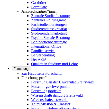
Gasthörer
Formulare
Ansprechpartner*innen
Zentrale Studienberatung
Zentrales Prüfungsamt
Fachstudienberatungen
Studierendensekretariat
Studierendenmarketing
Psycho-Soziale Beratung
Behindertenbeauftragte
International Office
Familienservice
Berufsberatung
Der AStA
Qualität in Studium und Lehre
Forschung
Zur Hauptseite Forschung
Forschungsprofil
Forschung an der Universität Greifswald
Forschungsschwerpunkte
Forschungsprojekte
Wissenschaftsstandort Greifswald
Wissenschaftsnetzwerke
Third Mission & Transfer
Forschungsinformationssystem