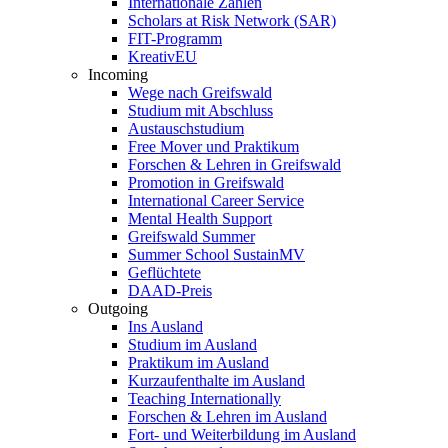
Internationale Zahlen
Scholars at Risk Network (SAR)
FIT-Programm
KreativEU
Incoming
Wege nach Greifswald
Studium mit Abschluss
Austauschstudium
Free Mover und Praktikum
Forschen & Lehren in Greifswald
Promotion in Greifswald
International Career Service
Mental Health Support
Greifswald Summer
Summer School SustainMV
Geflüchtete
DAAD-Preis
Outgoing
Ins Ausland
Studium im Ausland
Praktikum im Ausland
Kurzaufenthalte im Ausland
Teaching Internationally
Forschen & Lehren im Ausland
Fort- und Weiterbildung im Ausland