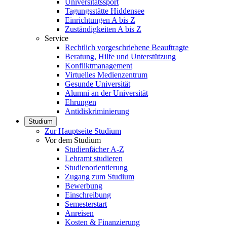
Universitätssport
Tagungsstätte Hiddensee
Einrichtungen A bis Z
Zuständigkeiten A bis Z
Service
Rechtlich vorgeschriebene Beauftragte
Beratung, Hilfe und Unterstützung
Konfliktmanagement
Virtuelles Medienzentrum
Gesunde Universität
Alumni an der Universität
Ehrungen
Antidiskriminierung
Studium
Zur Hauptseite Studium
Vor dem Studium
Studienfächer A-Z
Lehramt studieren
Studienorientierung
Zugang zum Studium
Bewerbung
Einschreibung
Semesterstart
Anreisen
Kosten & Finanzierung