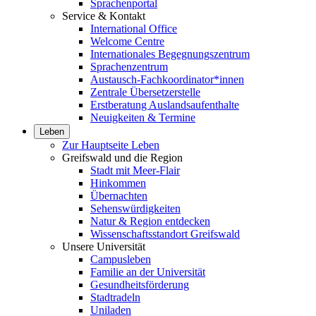
Sprachenportal
Service & Kontakt
International Office
Welcome Centre
Internationales Begegnungszentrum
Sprachenzentrum
Austausch-Fachkoordinator*innen
Zentrale Übersetzerstelle
Erstberatung Auslandsaufenthalte
Neuigkeiten & Termine
Leben
Zur Hauptseite Leben
Greifswald und die Region
Stadt mit Meer-Flair
Hinkommen
Übernachten
Sehenswürdigkeiten
Natur & Region entdecken
Wissenschaftsstandort Greifswald
Unsere Universität
Campusleben
Familie an der Universität
Gesundheitsförderung
Stadtradeln
Uniladen