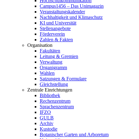
Hochschulkommunikation
Campus1456 – Das Unimagazin
Veranstaltungskalender
Nachhaltigkeit und Klimaschutz
KI und Universität
Stellenangebote
Förderverein
Zahlen & Fakten
Organisation
Fakultäten
Leitung & Gremien
Verwaltung
Organigramm
Wahlen
Satzungen & Formulare
Gleichstellung
Zentrale Einrichtungen
Bibliothek
Rechenzentrum
Sprachenzentrum
IFZO
GULB
Archiv
Kustodie
Botanischer Garten und Arboretum