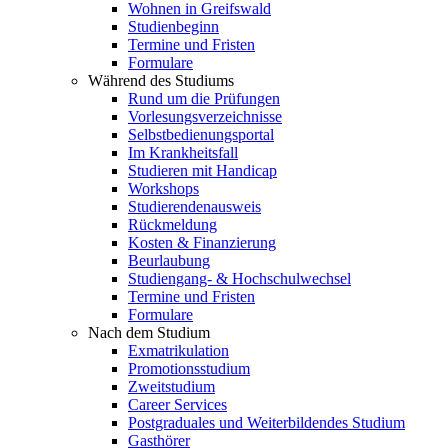
Wohnen in Greifswald
Studienbeginn
Termine und Fristen
Formulare
Während des Studiums
Rund um die Prüfungen
Vorlesungsverzeichnisse
Selbstbedienungsportal
Im Krankheitsfall
Studieren mit Handicap
Workshops
Studierendenausweis
Rückmeldung
Kosten & Finanzierung
Beurlaubung
Studiengang- & Hochschulwechsel
Termine und Fristen
Formulare
Nach dem Studium
Exmatrikulation
Promotionsstudium
Zweitstudium
Career Services
Postgraduales und Weiterbildendes Studium
Gasthörer